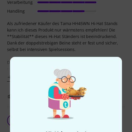
Verarbeitung
Handling
Als zufriedener Käufer des Tama HH45WN Hi-Hat Stands
kann ich dieses Produkt nur wärmstens empfehlen! Die
**Stabilität** dieses Hi-Hat Ständers ist beeindruckend.
Dank der doppelstrebigen Beine steht er fest und sicher,
selbst bei intensiven Spielsessions.
Die **Verarbeitung** ist erstklassig. Alle Teile sind robust
und gut verarbeitet, was für eine lange
Mehr anzeigen
0
0
BEWERTUNG MELDEN
Super Hi Hat Ständer
D
Domi2000 21.04.2020