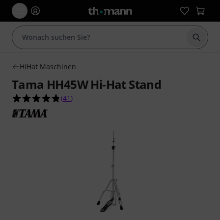
Suche 
HiHat Maschinen
Tama HH45W Hi-Hat Stand
4.8 von 5 Sternen aus 41 Kundenbewertungen
(
41
)