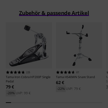
Zubehör & passende Artikel
225
87
Tama
Iron Cobra HP200P Single
Tama
HS40WN Snare Stand
M
Pedal
S
62 €
79 €
-22%
UVP: 79 €
-20%
UVP: 99 €