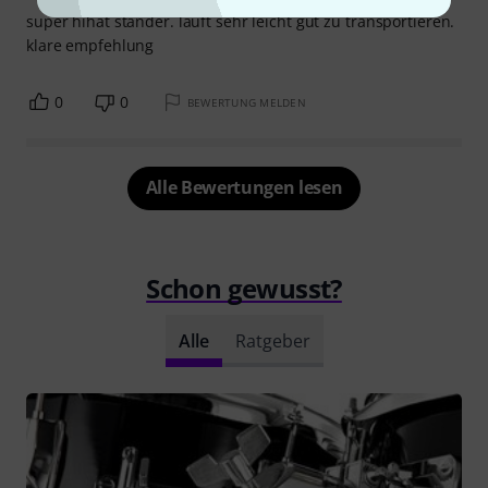
super hihat ständer. läuft sehr leicht gut zu transportieren.
klare empfehlung
0
0
BEWERTUNG MELDEN
Alle Bewertungen lesen
Schon gewusst?
Alle
Ratgeber