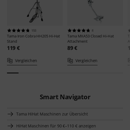
153
8
Tama
Iron Cobra HH205 Hi-Hat
Tama
MXA53 Closed Hi-Hat
Stand
Attachment
A
119 €
89 €
Vergleichen
Vergleichen
Smart Navigator
Tama HiHat Maschinen zur Übersicht
HiHat Maschinen für 90 €–110 € anzeigen