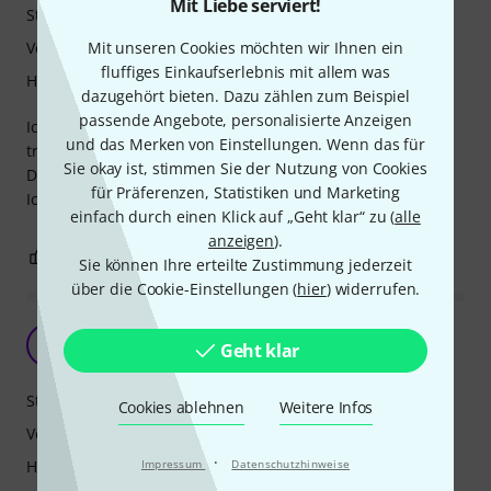
Mit Liebe serviert!
Stabilität
Verarbeitung
Mit unseren Cookies möchten wir Ihnen ein
fluffiges Einkaufserlebnis mit allem was
Handling
dazugehört bieten. Dazu zählen zum Beispiel
passende Angebote, personalisierte Anzeigen
Ich suchte einen Hi Hat Ständer der günstig ist und
und das Merken von Einstellungen. Wenn das für
trotzdem eine Federspannung Einstellmöglichkeit hat.
Sie okay ist, stimmen Sie der Nutzung von Cookies
Dieser Hi Hat Stand von Tama ist perfekt.
für Präferenzen, Statistiken und Marketing
Ich habe keine Probleme!
einfach durch einen Klick auf „Geht klar“ zu (
alle
anzeigen
).
1
0
BEWERTUNG MELDEN
Sie können Ihre erteilte Zustimmung jederzeit
über die Cookie-Einstellungen (
hier
) widerrufen.
R
Robert580 28.03.2019
Geht klar
Stabilität
Cookies ablehnen
Weitere Infos
Verarbeitung
·
Handling
Impressum
Datenschutzhinweise