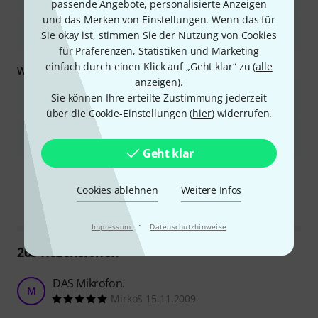
passende Angebote, personalisierte Anzeigen
und das Merken von Einstellungen. Wenn das für
Es bietet ein ausgezeichnetes Preis-Leistungs-Verhältnis und ist
Sie okay ist, stimmen Sie der Nutzung von Cookies
daher eine zuverlässige Wahl für verschiedene Einsatzbereiche.
für Präferenzen, Statistiken und Marketing
einfach durch einen Klick auf „Geht klar“ zu (
alle
Was Sie außerdem wissen sollten:
anzeigen
).
Der Ein-/Ausschalter wirkt im Vergleich zum Rest der
Sie können Ihre erteilte Zustimmung jederzeit
Mikrofonkonstruktion weniger hochwertig.
über die Cookie-Einstellungen (
hier
) widerrufen.
Einige Benutzer stellten fest, dass das Mikrofon
Hintergrundgeräusche aufnahm.
Geht klar
Ist diese Zusammenfassung hilfreich?
Cookies ablehnen
Weitere Infos
Markieren Sie diese Zusammenfassung
Markieren Sie diese Zusammen
·
Impressum
Datenschutzhinweise
265
Rezensionen
DAS Mikrofon.
M
MirkoS 15.11.2009