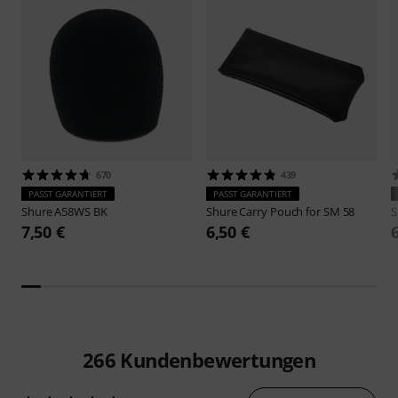
670
439
PASST GARANTIERT
PASST GARANTIERT
Shure
A58WS BK
Shure
Carry Pouch for SM 58
S
7,50 €
6,50 €
266
Kundenbewertungen