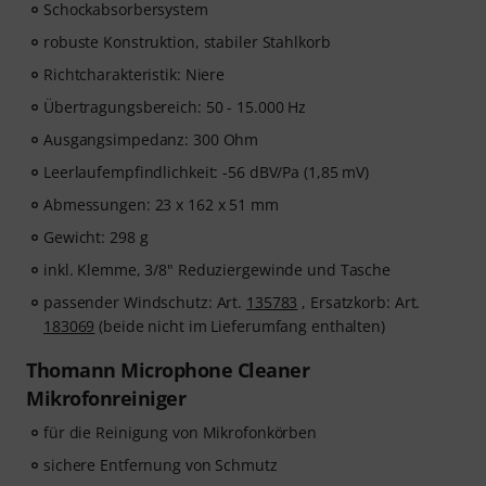
Schockabsorbersystem
für-Schritt-Videolektionen
. Der Kurs behandelt
Atmung, Stimmkontrolle, Intonation, Resonanz,
robuste Konstruktion, stabiler Stahlkorb
Stimmgesundheit, Selbstvertrauen sowie praktische
Richtcharakteristik: Niere
Übungen, die dir helfen, deine Stimme von Grund auf
zu entwickeln. Egal, ob du ganz am Anfang stehst oder
Übertragungsbereich: 50 - 15.000 Hz
deine Gesangstechnik verbessern möchtest – dieser
Ausgangsimpedanz: 300 Ohm
Kurs bietet dir einen strukturierten Weg zu mehr
Leerlaufempfindlichkeit: -56 dBV/Pa (1,85 mV)
Sicherheit und Ausdruck beim Singen.
Abmessungen: 23 x 162 x 51 mm
Nachdem deine Bestellung versendet wurde, erhältst
Gewicht: 298 g
du deinen Aktivierungscode automatisch per E-Mail.
inkl. Klemme, 3/8" Reduziergewinde und Tasche
Das Abonnement endet nach Ablauf des 90-Tage
Zugangs automatisch.
passender Windschutz: Art.
135783
, Ersatzkorb: Art.
183069
(beide nicht im Lieferumfang enthalten)
Thomann Microphone Cleaner
Mikrofonreiniger
für die Reinigung von Mikrofonkörben
sichere Entfernung von Schmutz