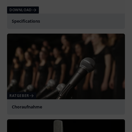
DOWNLOAD
Specifications
RATGEBER
Choraufnahme