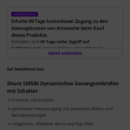
SONDERAKTION
Erhalte 90 Tage kostenlosen Zugang zu den
Gesangskursen von Artmaster beim Kauf
dieses Produkts.
Enthalten sind
90 Tage voller Zugriff auf
ArtMaster.com
, deiner Online-Lernplattform für
MEHR ANZEIGEN
modernen Gesangsunterricht und die Entwicklung
deiner Stimme.
Set bestehend aus:
Beim Kauf dieses Produktes
im Zeitraum 15. Juli 2026
bis 14. Oktober 2026
, erhältst du einen kostenlosen 90-
Shure SM58S Dynamisches Gesangsmikrofon
Tage-Gutschein Code mit vollem Zugang zu unserem
mit Schalter
Premium-Kurs
„Singen für Anfänger“
, unterrichtet von
Stevvi Alexander
S-Version mit Schalter
, die bereits mit Künstlern wie
Barbra
Streisand, Justin Timberlake und Britney Spears
optimierter Frequenzgang mit präsenten Mitten und
zusammengearbeitet hat.
Bassabsenkungen
integrierter, effektiver Wind-und Pop-Filter
Lerne die wichtigsten Gesangstechniken in
34 Schritt-