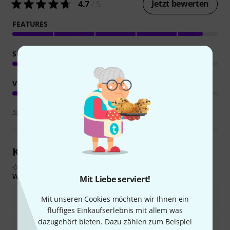
Jetzt bewerten
4.7
/ 5
FEATURES
SOUND
VERARBEITUNG
Bewertungsrichtlinien
Kundenrezensionen im Überblick
Aus echten Käuferbewertungen, zusammengefasst durch KI
Was Käufern gefiel:
Mit Liebe serviert!
Das Mikrofon ist außergewöhnlich robust und langlebig und
Mit unseren Cookies möchten wir Ihnen ein
übersteht auch raue Behandlung.
fluffiges Einkaufserlebnis mit allem was
Es liefert eine klare und ansprechende Klangqualität für Gesang
dazugehört bieten. Dazu zählen zum Beispiel
und Instrumente.