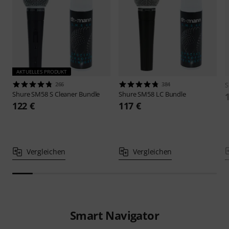
AKTUELLES PRODUKT
266
384
S
Shure
SM58 S Cleaner Bundle
Shure
SM58 LC Bundle
122 €
117 €
Vergleichen
Vergleichen
Smart Navigator