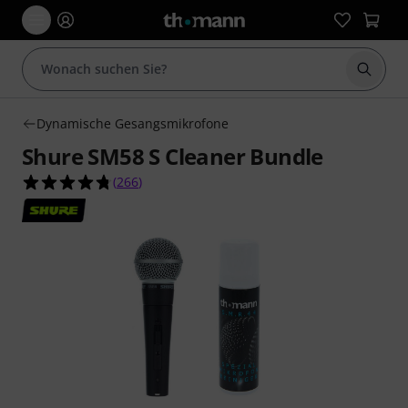
Suche 
Dynamische Gesangsmikrofone
Shure SM58 S Cleaner Bundle
4.7 von 5 Sternen aus 266 Kundenbewertungen
(
266
)