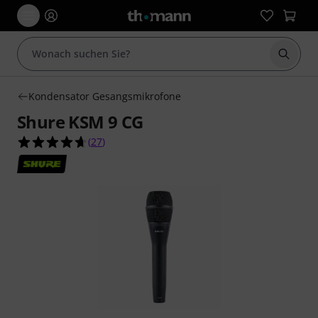
Suche 
Kondensator Gesangsmikrofone
Shure KSM 9 CG
4.7 von 5 Sternen aus 27 Kundenbewertungen
(
27
)