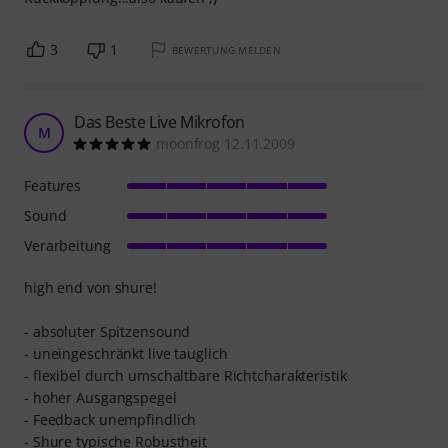
3
1
BEWERTUNG MELDEN
Das Beste Live Mikrofon
M
moonfrog 12.11.2009
Features
Sound
Verarbeitung
high end von shure!
- absoluter Spitzensound
- uneingeschränkt live tauglich
- flexibel durch umschaltbare Richtcharakteristik
- hoher Ausgangspegel
- Feedback unempfindlich
- Shure typische Robustheit