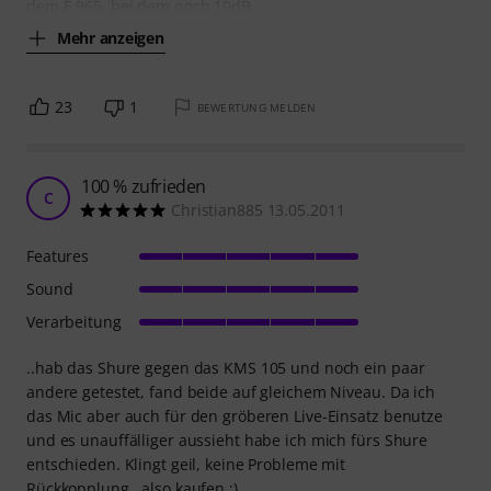
dem E 965, bei dem noch 10dB
Mehr anzeigen
23
1
BEWERTUNG MELDEN
100 % zufrieden
C
Christian885 13.05.2011
Features
Sound
Verarbeitung
..hab das Shure gegen das KMS 105 und noch ein paar
andere getestet, fand beide auf gleichem Niveau. Da ich
das Mic aber auch für den gröberen Live-Einsatz benutze
und es unauffälliger aussieht habe ich mich fürs Shure
entschieden. Klingt geil, keine Probleme mit
Rückkopplung...also kaufen ;)