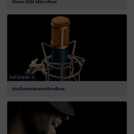
Shure KSM Mikrofone
abspielen
RATGEBER
Großmembranmikrofone