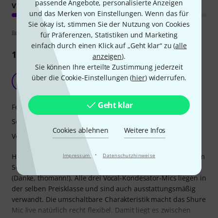
passende Angebote, personalisierte Anzeigen
VERARBEITUNG
und das Merken von Einstellungen. Wenn das für
Sie okay ist, stimmen Sie der Nutzung von Cookies
Bewertungsrichtlinien
für Präferenzen, Statistiken und Marketing
einfach durch einen Klick auf „Geht klar“ zu (
alle
10
Rezensionen
anzeigen
).
Sie können Ihre erteilte Zustimmung jederzeit
Okayes Kondersator-Vocal-Mic
über die Cookie-Einstellungen (
hier
) widerrufen.
1
1vl 27.11.2010
Geht klar
Features
Sound
Cookies ablehnen
Weitere Infos
Verarbeitung
·
Impressum
Datenschutzhinweise
Hatte die Gelegenheit, das Shure ksm 9 zusammen mit dem
Sennheiser E 965 und dem Neumann KMS 105 zu testen
(Danke, thomann!). Alle drei Vocal-Kondesator-Mics liegen in
der selben Preisklasse und sind auch ausstattungsmäßig
verwandt. Die umschaltbare Charakteristik macht das Shure
Mic live natürlich recht flexibel. Damit liegt es zwischen