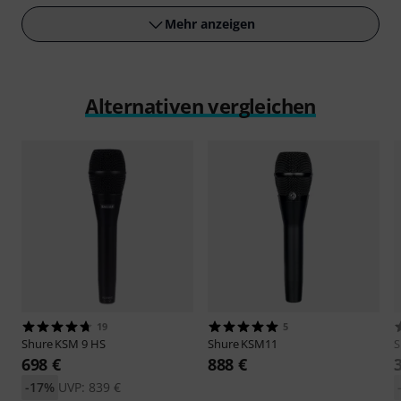
Mehr anzeigen
Alternativen vergleichen
19
5
Shure
KSM 9 HS
Shure
KSM11
S
698 €
888 €
-17%
UVP: 839 €