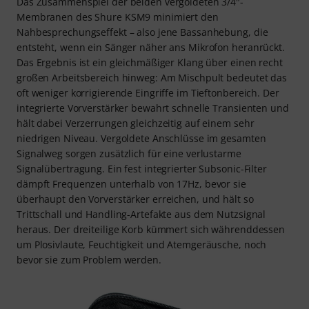
Das Zusammenspiel der beiden vergoldeten 3/4"-
Membranen des Shure KSM9 minimiert den
Nahbesprechungseffekt – also jene Bassanhebung, die
entsteht, wenn ein Sänger näher ans Mikrofon heranrückt.
Das Ergebnis ist ein gleichmäßiger Klang über einen recht
großen Arbeitsbereich hinweg: Am Mischpult bedeutet das
oft weniger korrigierende Eingriffe im Tieftonbereich. Der
integrierte Vorverstärker bewahrt schnelle Transienten und
hält dabei Verzerrungen gleichzeitig auf einem sehr
niedrigen Niveau. Vergoldete Anschlüsse im gesamten
Signalweg sorgen zusätzlich für eine verlustarme
Signalübertragung. Ein fest integrierter Subsonic-Filter
dämpft Frequenzen unterhalb von 17Hz, bevor sie
überhaupt den Vorverstärker erreichen, und hält so
Trittschall und Handling-Artefakte aus dem Nutzsignal
heraus. Der dreiteilige Korb kümmert sich währenddessen
um Plosivlaute, Feuchtigkeit und Atemgeräusche, noch
bevor sie zum Problem werden.