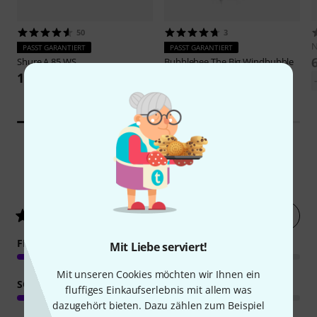
50
3
PASST GARANTIERT
PASST GARANTIERT
Shure
A 85 WS
Bubblebee
The Big Windbubble
14,50 €
68 €
27
Kundenbewertungen
Jetzt bewerten
4.7
/ 5
FEATURES
Mit Liebe serviert!
Mit unseren Cookies möchten wir Ihnen ein
SOUND
fluffiges Einkaufserlebnis mit allem was
dazugehört bieten. Dazu zählen zum Beispiel