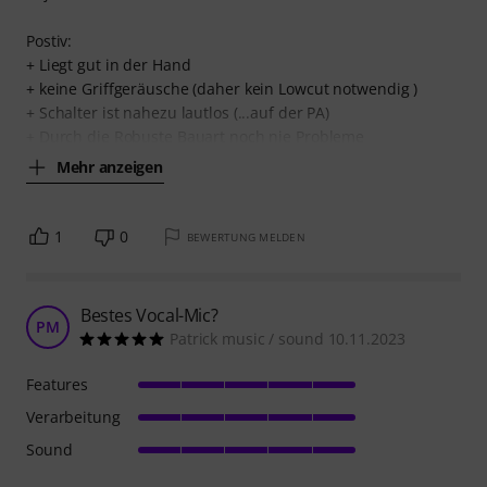
Postiv:
+ Liegt gut in der Hand
+ keine Griffgeräusche (daher kein Lowcut notwendig )
+ Schalter ist nahezu lautlos (...auf der PA)
+ Durch die Robuste Bauart noch nie Probleme
Mehr anzeigen
1
0
BEWERTUNG MELDEN
Bestes Vocal-Mic?
PM
Patrick music / sound 10.11.2023
Features
Verarbeitung
Sound