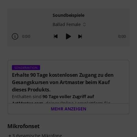
Soundbeispiele
Ballad Female
0:00
0:00
SONDERAKTION
Erhalte 90 Tage kostenlosen Zugang zu den
Gesangskursen von Artmaster beim Kauf
dieses Produkts.
Enthalten sind
90 Tage voller Zugriff auf
ArtMaster.com
, deiner Online-Lernplattform für
MEHR ANZEIGEN
modernen Gesangsunterricht und die Entwicklung
deiner Stimme.
Mikrofonset
Beim Kauf dieses Produktes
im Zeitraum 15. Juli 2026
3 dynamische Mikrofone