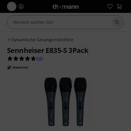
Suche 
Dynamische Gesangsmikrofone
Sennheiser E835-S 3Pack
4.9 von 5 Sternen aus 58 Kundenbewertungen
(
58
)