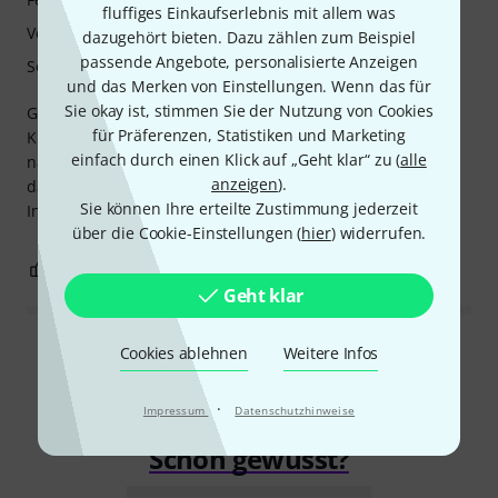
fluffiges Einkaufserlebnis mit allem was
Verarbeitung
dazugehört bieten. Dazu zählen zum Beispiel
passende Angebote, personalisierte Anzeigen
Sound
und das Merken von Einstellungen. Wenn das für
Sie okay ist, stimmen Sie der Nutzung von Cookies
Gewohnt sehr gute Qualität. Ein vernünftiger Preis. Der
für Präferenzen, Statistiken und Marketing
Klang könnte etwas "glänzender" sein (meiner Meinung
einfach durch einen Klick auf „Geht klar“ zu (
alle
nach leider ein bisschen zu "dumpf", aber keinesfalls so
anzeigen
).
dass es mich sehr stört).
Sie können Ihre erteilte Zustimmung jederzeit
Insgesamt kann ich eine Kaufempfehlung aussprechen.
über die Cookie-Einstellungen (
hier
) widerrufen.
1
0
BEWERTUNG MELDEN
Geht klar
Cookies ablehnen
Weitere Infos
Alle Bewertungen lesen
·
Impressum
Datenschutzhinweise
Schon gewusst?