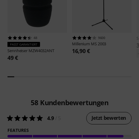
48
9600
S
Millenium
MS 2003
PASST GARANTIERT
16,90 €
Sennheiser
MZW4032ANT
49 €
58
Kundenbewertungen
Jetzt bewerten
4.9
/ 5
FEATURES