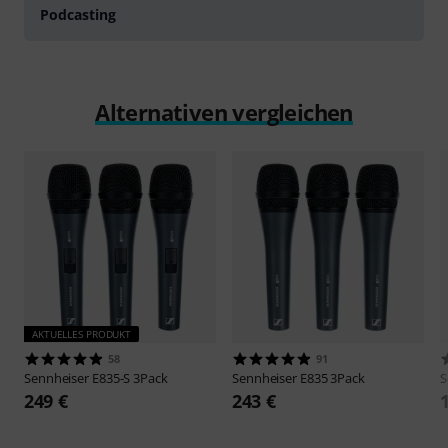
Podcasting
Alternativen vergleichen
AKTUELLES PRODUKT
58
91
Sennheiser
E835-S 3Pack
Sennheiser
E835 3Pack
S
249 €
243 €