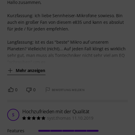
Hallo zusammen,
Kurzfassung: ich liebe Sennheiser-Mikrofone sowieso. Bin
auch ein großer Fan von diesem e835 und kann es absolut
für jede / für jeden empfehlen.
Langfassung: ist es das "beste" Mikro auf unserem
Planeten? Vielleicht (nicht)... Auf jeden Fall klingt es wirklich
sehr gut, man muss als Tontechniker nicht sehr viel am EQ
"schrauben" um es
Mehr anzeigen
0
0
BEWERTUNG MELDEN
Hochzufrieden mit der Qualität
S
syst.thomas 11.10.2019
Features