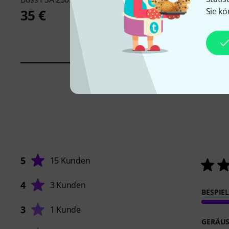
Sie kö
35 €
269 €
-21%
UVP: 339 €
5
15 Kunden
4
3 Kunden
BESPIE
3
1 Kunde
GERÄUS