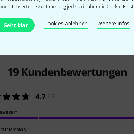
Round
nnen Ihre erteilte Zustimmung jederzeit über die Cookie-Einst
69 €
44 €
Cookies ablehnen
Weitere Infos
Geht klar
19
Kundenbewertungen
4.7
/ 5
LBARKEIT
CHEMISSION