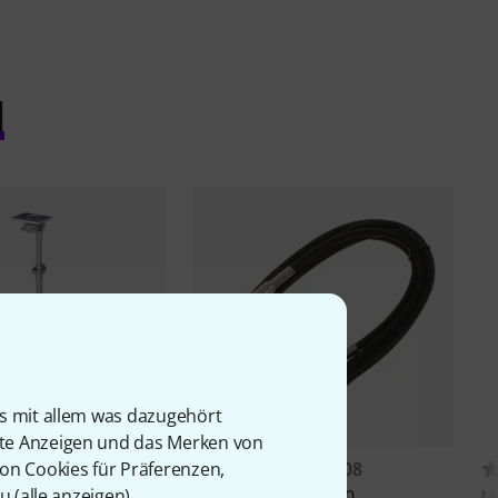
l
is mit allem was dazugehört
rte Anzeigen und das Merken von
405
18008
von Cookies für Präferenzen,
u (
alle anzeigen
).
ercussion Pad Stand
the sssnake
IPP1030
M