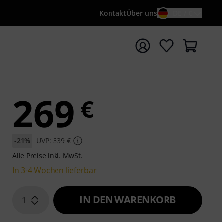
Kontakt
Über uns
DE / €
e mit Suchwort {searchTerm} starten
269
€
-21%
UVP: 339 €
Alle Preise inkl. MwSt.
In 3-4 Wochen lieferbar
IN DEN WARENKORB
1