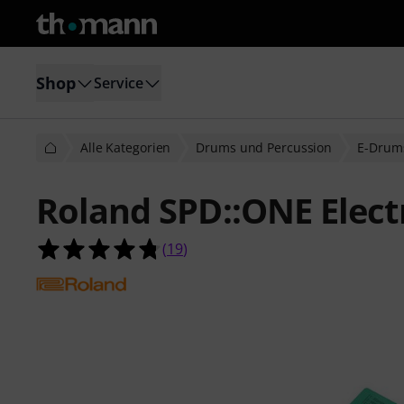
Shop
Service
Alle Kategorien
Drums und Percussion
E-Drum
Roland SPD::ONE Elect
4.7 von 5 Sternen aus 19 Kundenb
(
19
)