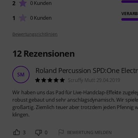
2
0 Kunden
VERARB
1
0 Kunden
Bewertungsrichtlinien
12
Rezensionen
Roland Percussion SPD:One Elect
SM
Scruffy Mutt 29.04.2019
Wir haben uns das Pad für Live-Handclap-Effekte zugeleg
robust gebaut und sehr anschlagsdynamisch. Wir spielen
großartig. Ziemlich teuer aber trotzdem jeden Pfennig w
klingen.
3
0
BEWERTUNG MELDEN