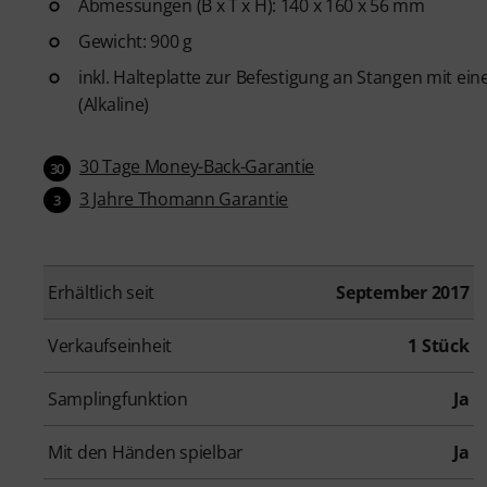
Abmessungen (B x T x H): 140 x 160 x 56 mm
Gewicht: 900 g
inkl. Halteplatte zur Befestigung an Stangen mit e
(Alkaline)
30 Tage Money-Back-Garantie
30
3 Jahre Thomann Garantie
3
Erhältlich seit
September 2017
Verkaufseinheit
1 Stück
Samplingfunktion
Ja
Mit den Händen spielbar
Ja