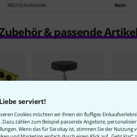
MIDI-Schnittstelle
Nein
Zubehör & passende Artike
Liebe serviert!
seren Cookies möchten wir Ihnen ein fluffiges Einkaufserlebn
n. Dazu zählen zum Beispiel passende Angebote, personalisie
4429
llungen. Wenn das für Sie okay ist, stimmen Sie der Nutzung 
tiken und Marketing einfach durch einen Klick auf „Geht klar“ z
k
Millenium
MDT4 Drum Throne
Millenium
P