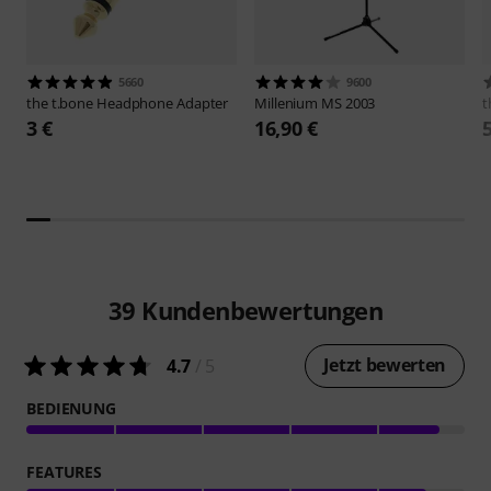
5660
9600
the t.bone
Headphone Adapter
Millenium
MS 2003
t
3 €
16,90 €
39
Kundenbewertungen
Jetzt bewerten
4.7
/ 5
BEDIENUNG
FEATURES