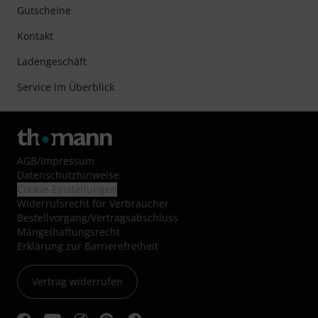
Gutscheine
Kontakt
Ladengeschäft
Service im Überblick
AGB
/
Impressum
Datenschutzhinweise
Cookie-Einstellungen
Widerrufsrecht für Verbraucher
Bestellvorgang/Vertragsabschluss
Mängelhaftungsrecht
Erklärung zur Barrierefreiheit
Vertrag widerrufen