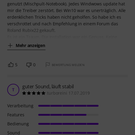
genutzt (Mischpult-Notebook). Jedes Windwows update hat
mir die Treiber zerstört. Bei Win10 war es unerträglich. Alle
erdenklichen Tricks haben nicht geholfen. So habe ich es
verschrottet und nach Empfehlung in einem Forum das
Roland Rubix22 gekauft.
Es ist ein Traum. Die Installation war ein Genuss. Keine
Mehr anzeigen
5
0
BEWERTUNG MELDEN
guter Sound, läuft stabil
T
turboreini 17.07.2019
Verarbeitung
Features
Bedienung
Sound