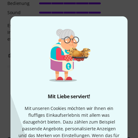
Bedienung
Sound
Es tut was es soll, einfache intuitive Bedienung, die
Installation der Treiber unkompliziert und Klanglich passt
es auch gut.
0
0
BEWERTUNG MELDEN
Alle Bewertungen lesen
Mit Liebe serviert!
Schon gewusst?
Mit unseren Cookies möchten wir Ihnen ein
fluffiges Einkaufserlebnis mit allem was
dazugehört bieten. Dazu zählen zum Beispiel
Alle
Videos
Ratgeber
Downloads
passende Angebote, personalisierte Anzeigen
und das Merken von Einstellungen. Wenn das für