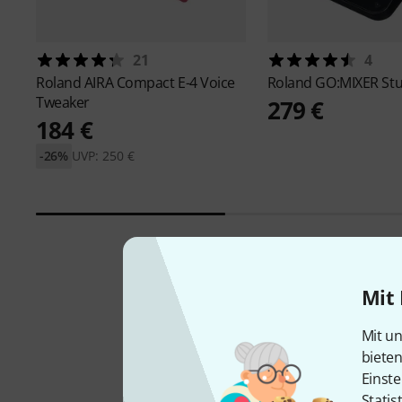
21
4
Roland
AIRA Compact E-4 Voice
Roland
GO:MIXER Stu
Tweaker
279 €
184 €
-26%
UVP: 250 €
Mit 
Mit un
biete
Einste
Statis