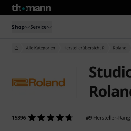
Shop
Service
Alle Kategorien
Herstellerübersicht R
Roland
Studi
Rolan
15396
#9
Hersteller-Rang