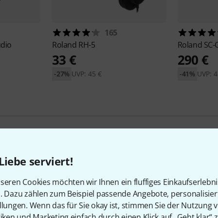
165
dio
Roland
RH-5
Roland
SC-
33 €
290 €
-27%
UVP: 45 €
-41%
UVP: 4
Liebe serviert!
Roland Angebote
seren Cookies möchten wir Ihnen ein fluffiges Einkaufserlebn
n. Dazu zählen zum Beispiel passende Angebote, personalisie
Schnäppchen
llungen. Wenn das für Sie okay ist, stimmen Sie der Nutzung 
tiken und Marketing einfach durch einen Klick auf „Geht klar“ z