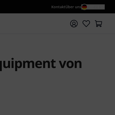
Kontakt
Über uns
DE / €
e mit Suchwort {searchTerm} starten
Equipment von