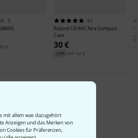
5
43
G88W3
Roland
CB-RAC Aira Compact
R
Case
2
30 €
89 €
-
-29%
UVP: 42 €
is mit allem was dazugehört
rte Anzeigen und das Merken von
von Cookies für Präferenzen,
u (
alle anzeigen
).