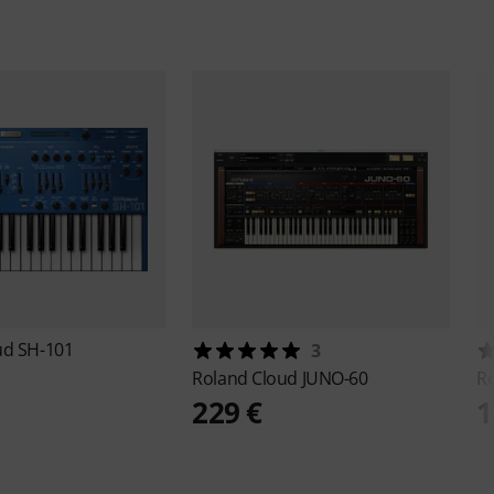
ud SH-101
3
Roland
Cloud JUNO-60
R
229 €
1