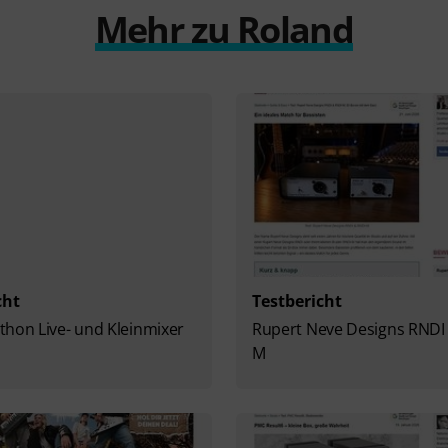
Mehr zu Roland
cht
Testbericht
hon Live- und Kleinmixer
Rupert Neve Designs RNDI
M