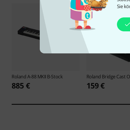
Sie kö
Roland
A-88 MKII B-Stock
Roland
Bridge Cast O
885 €
159 €