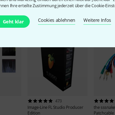
nnen Ihre erteilte Zustimmung jederzeit über die Cookie-Einst
Zubehör & passende Artike
Cookies ablehnen
Weitere Infos
Geht klar
473
Image-Line
FL Studio Producer
the sssnak
Edition
Patchcable