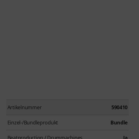
Artikelnummer
590410
Einzel-/Bundleprodukt
Bundle
Beatproduction / Drummachines
Ja