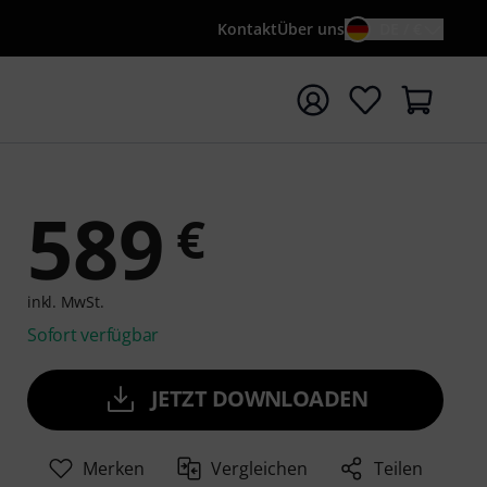
Kontakt
Über uns
DE / €
e mit Suchwort {searchTerm} starten
589
€
inkl. MwSt.
Sofort verfügbar
JETZT DOWNLOADEN
Merken
Vergleichen
Teilen