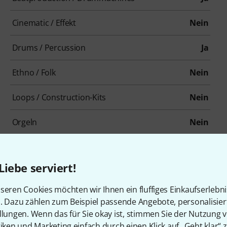
Cinematic / Effekt
Nein
Drums / Percussion
Ja
Ethno / Folk
Nein
Loops / Construction-Kits
Nein
Orgeln
Nein
Sampler
Nein
Liebe serviert!
Synthesizer
Nein
seren Cookies möchten wir Ihnen ein fluffiges Einkaufserlebn
Hardwarecontroller
Nein
n. Dazu zählen zum Beispiel passende Angebote, personalisie
llungen. Wenn das für Sie okay ist, stimmen Sie der Nutzung 
tiken und Marketing einfach durch einen Klick auf „Geht klar“ z