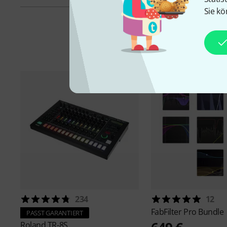
Sie kö
234
12
FabFilter
Pro Bundle
PASST GARANTIERT
Roland
TR-8S