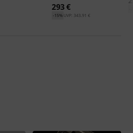
2
293 €
-
-15%
UVP: 343,91 €