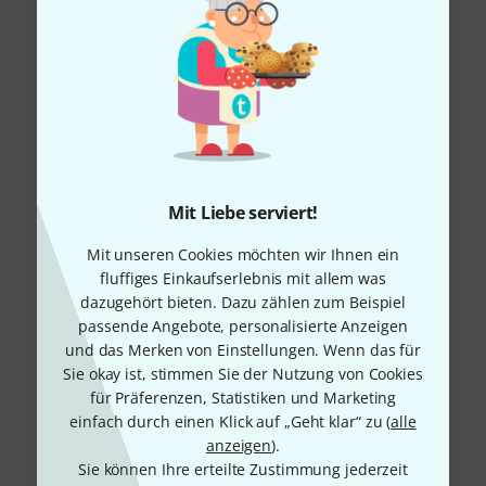
+49-9546-9223-66
Mit Liebe serviert!
Unser Thomann Team Kundenservice steht Ihnen bei
allen Fragen und Problemen nach dem Kauf zur Seite.
Mit unseren Cookies möchten wir Ihnen ein
fluffiges Einkaufserlebnis mit allem was
Kundennummer bereithalten
dazugehört bieten. Dazu zählen zum Beispiel
passende Angebote, personalisierte Anzeigen
Öffnungszeiten
und das Merken von Einstellungen. Wenn das für
Sie okay ist, stimmen Sie der Nutzung von Cookies
für Präferenzen, Statistiken und Marketing
Rückruf vereinbaren
einfach durch einen Klick auf „Geht klar“ zu (
alle
anzeigen
).
Mehr Kontaktoptionen
Sie können Ihre erteilte Zustimmung jederzeit