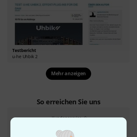
Testbericht
u-he Uhbik 2
Mehr anzeigen
So erreichen Sie uns
Kundenservice