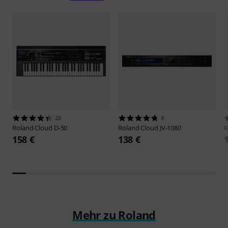
20
4
Roland
Cloud D-50
Roland
Cloud JV-1080
R
158 €
138 €
Mehr zu Roland