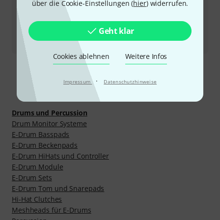
über die Cookie-Einstellungen (
hier
) widerrufen.
Produkt zurücksenden
Geht klar
Alle Ansprechpartner
Cookies ablehnen
Weitere Infos
·
Impressum
Datenschutzhinweise
Mehr entdecken
Drums und Percussion
Drum Monitor Systeme
E-Drum Basspads
E-Drum Beckenpads
E-Drum HiHats und Controller
E-Drum Module
E-Drum Sets
E-Drum Tom und Snarepads
Hi-Hat Clutches
Meshheads für E-Drums