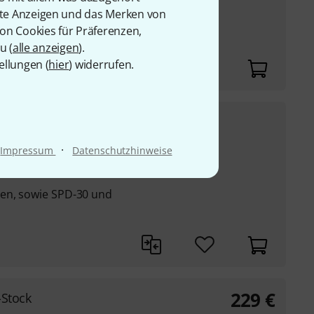
rte Anzeigen und das Merken von
von Cookies für Präferenzen,
k Pad, 22"
u (
alle anzeigen
).
absorber
ellungen (
hier
) widerrufen.
229
€
UVP:
289
€
-21%
·
Impressum
Datenschutzhinweise
rten, den Trittschall
len, sowie SPD-30 und
229
€
-Stock