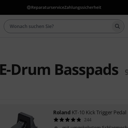
Reparaturservice
Zahlungssicherheit
Such
 E-Drum Basspads
Roland
KT-10 Kick Trigger Pedal
244
mit umgekehrtem Schlagmec