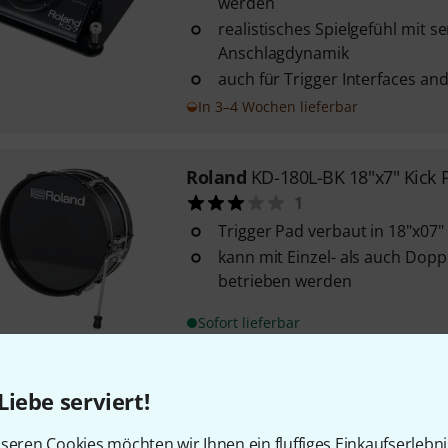
werden
realistisches Spielgefühl mit se
Anschlagdynamik
auch für Trigger Interfaces and
In 3–4 Wochen lieferbar
Roland
KD-180L-BK 18"x7" Kick 
1
Trigger Pad verbaut in 18"x07
kann mit Einzel- als auch Dop
betrieben werden
Sofort lieferbar
Roland
KD-A22 Kick Drum Conve
Liebe serviert!
16
seren Cookies möchten wir Ihnen ein fluffiges Einkaufserlebn
Kickpad-Einsatz für 22" Bassd