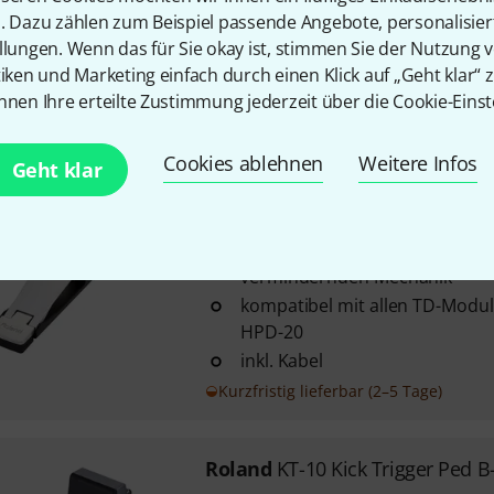
n. Dazu zählen zum Beispiel passende Angebote, personalisie
enthält ein Roland-Frontfell
llungen. Wenn das für Sie okay ist, stimmen Sie der Nutzung 
Schlagfell mit eingebautem Kic
tiken und Marketing einfach durch einen Klick auf „Geht klar“ z
Metallspannreifen und Schock
nnen Ihre erteilte Zustimmung jederzeit über die Cookie-Einst
Sofort lieferbar
Cookies ablehnen
Weitere Infos
Geht klar
Roland
KT-9 Kick Trigger Pedal
33
ausgestattet mit einer patentie
vermindernden Mechanik
kompatibel mit allen TD-Modu
HPD-20
inkl. Kabel
Kurzfristig lieferbar (2–5 Tage)
Roland
KT-10 Kick Trigger Ped B