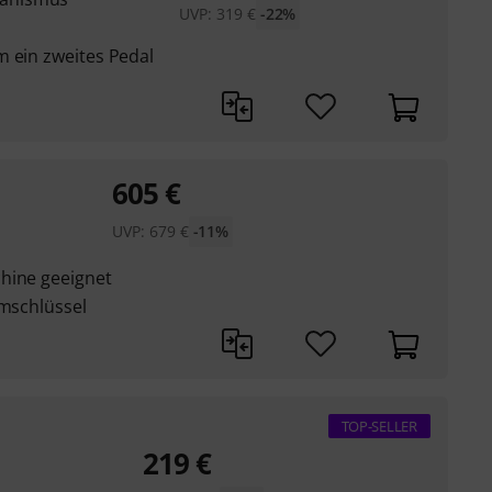
UVP:
319
€
-22%
m ein zweites Pedal
605
€
UVP:
679
€
-11%
hine geeignet
mmschlüssel
TOP-SELLER
219
€