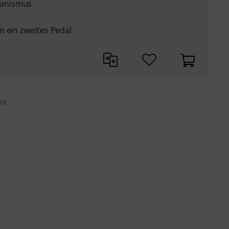
hanismus
m ein zweites Pedal
9 €