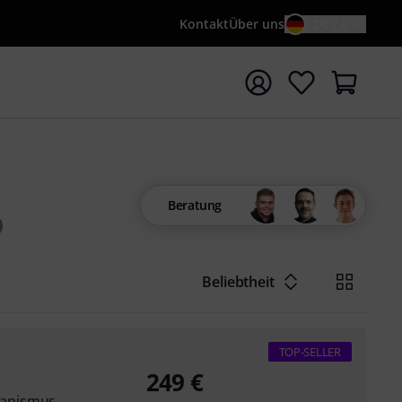
Kontakt
Über uns
DE / €
e mit Suchwort {searchTerm} starten
Beratung
9
Beliebtheit
TOP-SELLER
249
€
hanismus