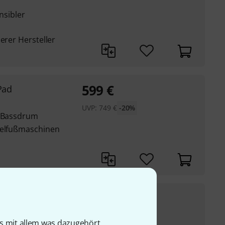
nsibler
erer Hersteller
599
€
Pad
UVP:
749
€
-20%
" Bassdrum
pelfußmaschinen
449
€
rter
UVP:
549
€
-18%
is mit allem was dazugehört
rums