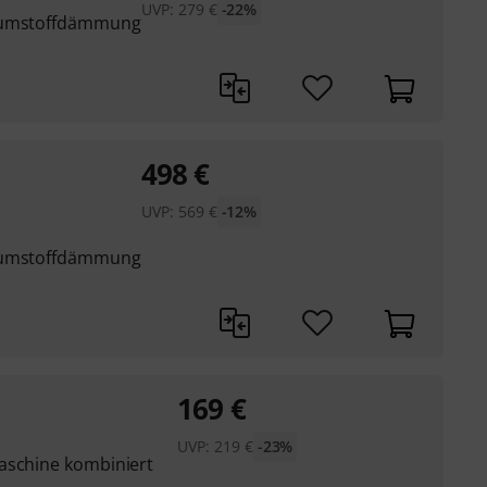
UVP:
279
€
-22%
haumstoffdämmung
498
€
UVP:
569
€
-12%
haumstoffdämmung
169
€
UVP:
219
€
-23%
aschine kombiniert