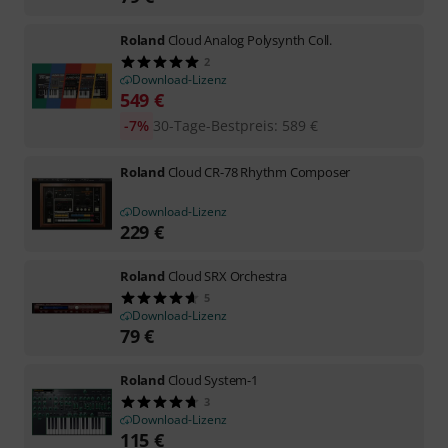
Roland
Cloud Analog Polysynth Coll.
2
Download-Lizenz
549
€
-7%
30-Tage-Bestpreis
:
589
€
Roland
Cloud CR-78 Rhythm Composer
Download-Lizenz
229
€
Roland
Cloud SRX Orchestra
5
Download-Lizenz
79
€
Roland
Cloud System-1
3
Download-Lizenz
115
€