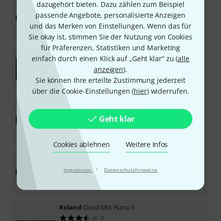
Roland
Cloud SRX World
dazugehört bieten. Dazu zählen zum Beispiel
2
passende Angebote, personalisierte Anzeigen
Download-Lizenz
und das Merken von Einstellungen. Wenn das für
79
€
Sie okay ist, stimmen Sie der Nutzung von Cookies
für Präferenzen, Statistiken und Marketing
Roland
Cloud SH-2
einfach durch einen Klick auf „Geht klar“ zu (
alle
2
anzeigen
).
Download-Lizenz
Sie können Ihre erteilte Zustimmung jederzeit
115
€
über die Cookie-Einstellungen (
hier
) widerrufen.
Roland
Cloud SRX Electric Piano
1
Geht klar
Download-Lizenz
79
€
Cookies ablehnen
Weitere Infos
Roland
Cloud SRX Strings
1
·
Impressum
Datenschutzhinweise
Download-Lizenz
79
€
Roland
Cloud SRX Piano II
2