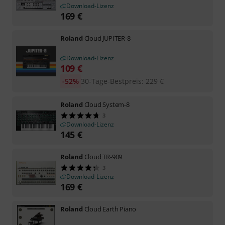
Download-Lizenz
169
€
Roland
Cloud JUPITER-8
Download-Lizenz
109
€
-52%
30-Tage-Bestpreis
:
229
€
Roland
Cloud System-8
3
Download-Lizenz
145
€
Roland
Cloud TR-909
3
Download-Lizenz
169
€
Roland
Cloud Earth Piano