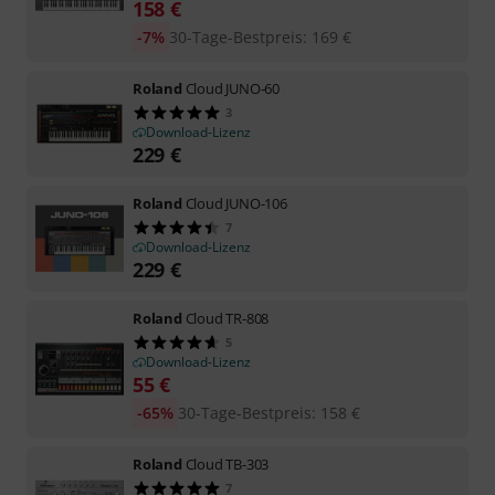
158
€
-7%
30-Tage-Bestpreis
:
169
€
Roland
Cloud JUNO-60
3
Download-Lizenz
229
€
Roland
Cloud JUNO-106
7
Download-Lizenz
229
€
Roland
Cloud TR-808
5
Download-Lizenz
55
€
-65%
30-Tage-Bestpreis
:
158
€
Roland
Cloud TB-303
7