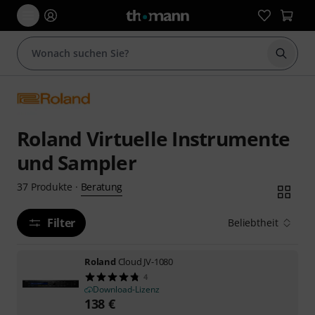
Suche 
Roland Virtuelle Instrumente
und Sampler
Beratung
37
Produkte
·
Filter
Beliebtheit
Roland
Cloud JV-1080
4
Download-Lizenz
138
€