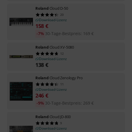
Roland
Cloud D-50
20
Download-Lizenz
158
€
-7%
30-Tage-Bestpreis
:
169
€
Roland
Cloud XV-5080
12
Download-Lizenz
138
€
Roland
Cloud Zenology Pro
11
Download-Lizenz
246
€
-9%
30-Tage-Bestpreis
:
269
€
Roland
Cloud JD-800
9
Download-Lizenz