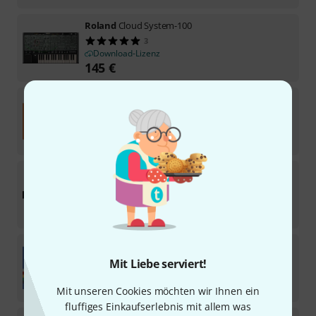
Roland
Cloud System-100
3
Download-Lizenz
145
€
Roland
Cloud Drum Machine Collection
Download-Lizenz
589
€
Roland
Cloud SRX Keyboards
5
Download-Lizenz
79
€
Roland
Cloud JUPITER-4
Mit Liebe serviert!
Download-Lizenz
229
€
Mit unseren Cookies möchten wir Ihnen ein
fluffiges Einkaufserlebnis mit allem was