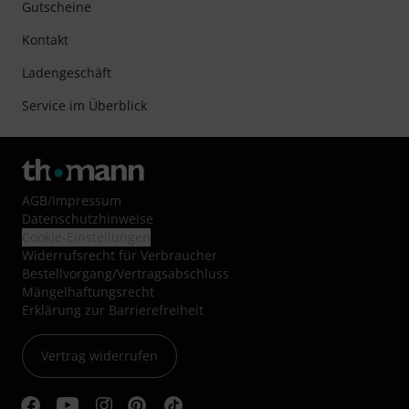
Gutscheine
Kontakt
Ladengeschäft
Service im Überblick
AGB
/
Impressum
Datenschutzhinweise
Cookie-Einstellungen
Widerrufsrecht für Verbraucher
Bestellvorgang/Vertragsabschluss
Mängelhaftungsrecht
Erklärung zur Barrierefreiheit
Vertrag widerrufen