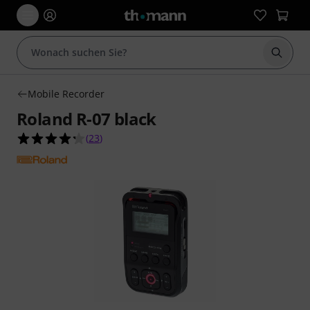
Suche 
Mobile Recorder
Roland R-07 black
4.3 von 5 Sternen aus 23 Kundenbewertungen
(
23
)