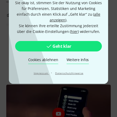
Sie okay ist, stimmen Sie der Nutzung von Cookies
für Präferenzen, Statistiken und Marketing
einfach durch einen Klick auf „Geht klar“ zu (
alle
3
0
BEWERTUNG MELDEN
anzeigen
).
Sie können Ihre erteilte Zustimmung jederzeit
über die Cookie-Einstellungen (
hier
) widerrufen.
Alle Bewertungen lesen
Geht klar
Schon gewusst?
Cookies ablehnen
Weitere Infos
Alle
Videos
Ratgeber
Testberichte
·
Impressum
Datenschutzhinweise