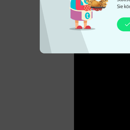
ein 20“ Ride.
Sie kö