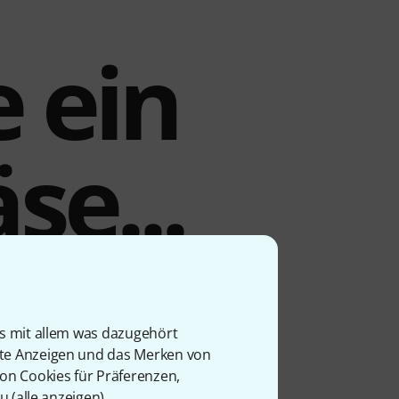
e ein
se...
eln die Ohren, aber auf
n im Spielgefühl in Kauf
is mit allem was dazugehört
nish löst mittels der
rte Anzeigen und das Merken von
Lautstärkereduzierung und
von Cookies für Präferenzen,
und ein 18“ Crashbecken und
u (
alle anzeigen
).