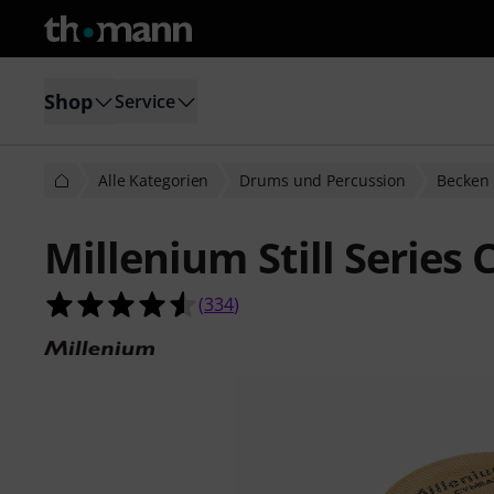
Shop
Service
Alle Kategorien
Drums und Percussion
Becken
Millenium Still Series 
4.5 von 5 Sternen aus 334 Kunden
(
334
)