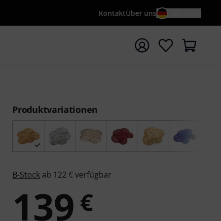
Kontakt
Über uns
DE / €
e mit Suchwort {searchTerm} starten
Produktvariationen
B-Stock
ab 122 € verfügbar
139
€