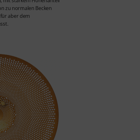
nd, mit starkem Höhenanteil
ion zu normalen Becken
dafür aber dem
sst.