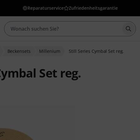
Reparaturservice
Zufriedenheitsgarantie
Such
Beckensets
Millenium
Still Series Cymbal Set reg.
Cymbal Set reg.
bewertungen