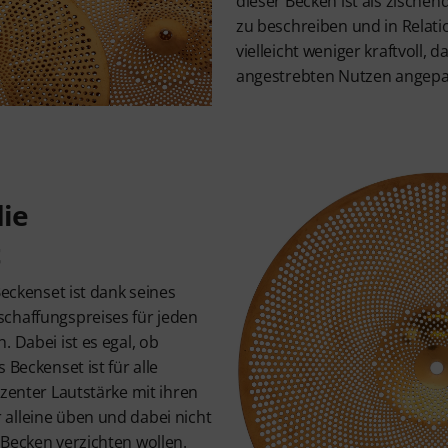
dieser Becken ist als zische
zu beschreiben und in Relat
vielleicht weniger kraftvoll, 
angestrebten Nutzen angepa
die
Beckenset ist dank seines
chaffungspreises für jeden
. Dabei ist es egal, ob
 Beckenset ist für alle
ezenter Lautstärke mit ihren
alleine üben und dabei nicht
 Becken verzichten wollen.