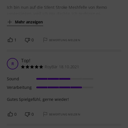
Ich bin nun auf die SIlent Stroke Meshfelle von Remo
umgestiegen, weil ich mir dachte, ich probiere es
Mehr anzeigen
1
0
BEWERTUNG MELDEN
Top!
R
RoyBär 18.10.2021
Sound
Verarbeitung
Gutes Spielgefühl, gerne wieder!
0
0
BEWERTUNG MELDEN