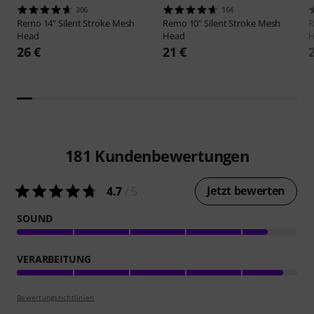
306
164
Remo
14" Silent Stroke Mesh
Remo
10" Silent Stroke Mesh
Head
Head
H
26 €
21 €
181
Kundenbewertungen
Jetzt bewerten
4.7
/ 5
SOUND
VERARBEITUNG
Bewertungsrichtlinien