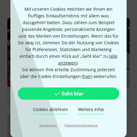
Alle
Videos
Ratgeber
Testberichte
Mit unseren Cookies möchten wir Ihnen ein
fluffiges Einkaufserlebnis mit allem was
dazugehört bieten. Dazu zählen zum Beispiel
passende Angebote, personalisierte Anzeigen
und das Merken von Einstellungen. Wenn das für
Sie okay ist, stimmen Sie der Nutzung von Cookies
für Präferenzen, Statistiken und Marketing
einfach durch einen Klick auf „Geht klar“ zu (
alle
anzeigen
).
Sie können Ihre erteilte Zustimmung jederzeit
über die Cookie-Einstellungen (
hier
) widerrufen.
YOUTUBE
Geht klar
Remo - Silentstroke Drumheads - Review & Test
(Silent Stroke - Low Volume Practice Heads)
Cookies ablehnen
Weitere Infos
abspielen
·
Impressum
Datenschutzhinweise