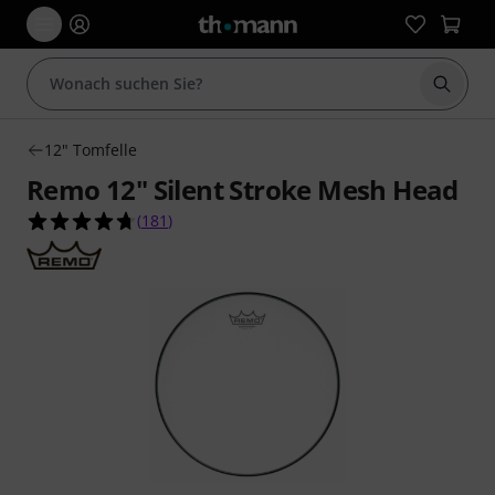
Suche 
12" Tomfelle
Remo 12" Silent Stroke Mesh Head
4.7 von 5 Sternen aus 181 Kundenbewertungen
(
181
)