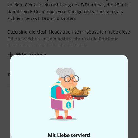
spielen. Wer also ein nicht so gutes E-Drum hat, der könnte
damit sein E-Drum noch vom Spielgefühl verbessern, als
sich ein neues E-Drum zu kaufen.
Dazu sind die Mesh Heads auch sehr robust. Ich habe diese
Fälle jetzt schon fast ein halbes Jahr und nie Probleme
damit gehabt obwol ich sehr viel Spiele
Mehr anzeigen
0
0
BEWERTUNG MELDEN
Alle Bewertungen lesen
Schon gewusst?
Mit Liebe serviert!