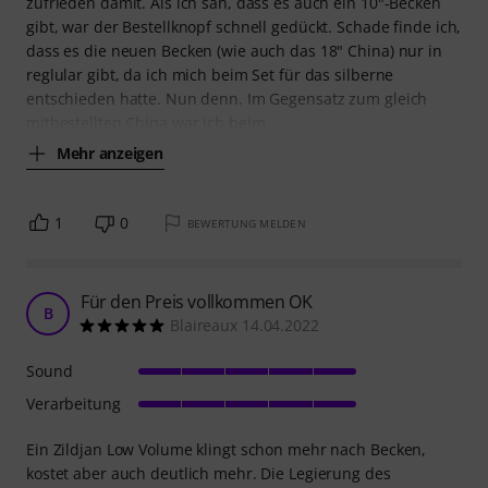
zufrieden damit. Als ich sah, dass es auch ein 10"-Becken
gibt, war der Bestellknopf schnell gedückt. Schade finde ich,
dass es die neuen Becken (wie auch das 18" China) nur in
reglular gibt, da ich mich beim Set für das silberne
entschieden hatte. Nun denn. Im Gegensatz zum gleich
mitbestellten China war ich beim
Mehr anzeigen
1
0
BEWERTUNG MELDEN
Für den Preis vollkommen OK
B
Blaireaux 14.04.2022
Sound
Verarbeitung
Ein Zildjan Low Volume klingt schon mehr nach Becken,
kostet aber auch deutlich mehr. Die Legierung des