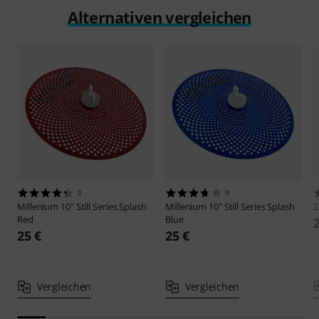
Alternativen vergleichen
3
9
Millenium
10" Still Series Splash
Millenium
10" Still Series Splash
Z
Red
Blue
25 €
25 €
Vergleichen
Vergleichen