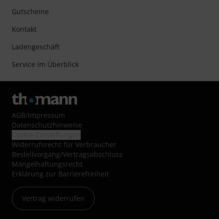
Gutscheine
Kontakt
Ladengeschäft
Service im Überblick
AGB
/
Impressum
Datenschutzhinweise
Cookie-Einstellungen
Widerrufsrecht für Verbraucher
Bestellvorgang/Vertragsabschluss
Mängelhaftungsrecht
Erklärung zur Barrierefreiheit
Vertrag widerrufen