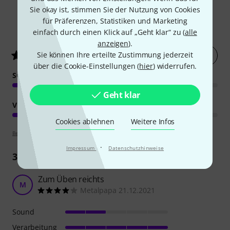
Sie okay ist, stimmen Sie der Nutzung von Cookies
für Präferenzen, Statistiken und Marketing
60
Kundenbewertungen
einfach durch einen Klick auf „Geht klar“ zu (
alle
anzeigen
).
Jetzt bewerten
Sie können Ihre erteilte Zustimmung jederzeit
4.4
/ 5
über die Cookie-Einstellungen (
hier
) widerrufen.
SOUND
Geht klar
VERARBEITUNG
Cookies ablehnen
Weitere Infos
Bewertungsrichtlinien
·
Impressum
Datenschutzhinweise
37
Rezensionen
Zum Üben reichts
M
Metalpapa 21.12.2021
Sound
Verarbeitung