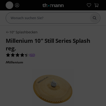
Suche 
10" Splashbecken
Millenium 10" Still Series Splash
reg.
4.4 von 5 Sternen aus 60 Kundenbewertungen
(
60
)