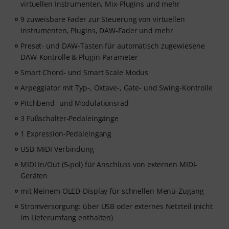
virtuellen Instrumenten, Mix-Plugins und mehr
Timberlake) und Chris Kasych (Adele, Beck, Pharrell
9 zuweisbare Fader zur Steuerung von virtuellen
Williams) entwickelt wurde. Lerne aus über 500
Instrumenten, Plugins, DAW-Fader und mehr
Videolektionen für Produzenten, Kreative und
Songwriter – von DAW-Produktion über Mixing-
Preset- und DAW-Tasten für automatisch zugewiesene
Grundlagen und Arrangements bis hin zu Hooks für
DAW-Kontrolle & Plugin-Parameter
TikTok sowie grundlegende Praktiken, um aus Ideen
Smart Chord- und Smart Scale Modus
fertige Tracks zu machen.
Arpeggiator mit Typ-, Oktave-, Gate- und Swing-Kontrolle
Pitchbend- und Modulationsrad
3 Fußschalter-Pedaleingänge
1 Expression-Pedaleingang
USB-MIDI Verbindung
MIDI In/Out (5-pol) für Anschluss von externen MIDI-
Geräten
mit kleinem OLED-Display für schnellen Menü-Zugang
Stromversorgung: über USB oder externes Netzteil (nicht
im Lieferumfang enthalten)