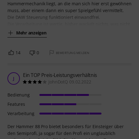
Hammermechanik liegt, an die man sich hier erst gewöhnen
muss, aber einem dann ein super Spielgefühl vermittelt.
Die DAW Steuerung funktioniert einwandfrei.
Die Verarbeitung ist wertig, bisher wackelt nichts, was nicht
Mehr anzeigen
14
0
BEWERTUNG MELDEN
Ein TOP Preis-Leistungsverhältnis
J
JohnDotQ 09.02.2022
Bedienung
Features
Verarbeitung
Der Hammer 88 Pro bietet besonders für Einsteiger über
den Semiprofi, ja sogar für den Profi ein unglaublich