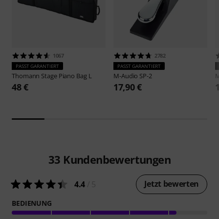
1067
2782
PASST GARANTIERT
PASST GARANTIERT
Thomann
Stage Piano Bag L
M-Audio
SP-2
M
48 €
17,90 €
33
Kundenbewertungen
Jetzt bewerten
4.4
/ 5
BEDIENUNG