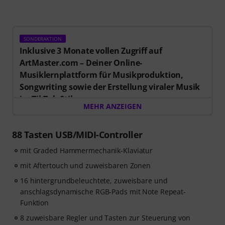
SONDERAKTION
Inklusive 3 Monate vollen Zugriff auf
ArtMaster.com – Deiner Online-
Musiklernplattform für Musikproduktion,
Songwriting sowie der Erstellung viraler Musik
im TikTok-Stil.
MEHR ANZEIGEN
Beim Kauf dieses Artikels im Zeitraum vom 15.07. bis
einschließlich 14.10.2026 erhältst Du einen
Gutschein
im Wert von 59 EUR für 3 Monate vollen Zugriff auf
88 Tasten USB/MIDI-Controller
Premium-Online-Kurse von ArtMaster.com
mit
mit Graded Hammermechanik-Klaviatur
Themen zu modernen Produktionstechniken, Beat-
Erstellung, Vocal-Editing, kreative Arbeitsabläufe und
mit Aftertouch und zuweisbaren Zonen
content-ready Sounddesign.
16 hintergrundbeleuchtete, zuweisbare und
anschlagsdynamische RGB-Pads mit Note Repeat-
ArtMaster.com ist DER E-Learning-Partner, der
Funktion
zusammen mit Branchenprofis wie Sam Pounds (Chris
8 zuweisbare Regler und Tasten zur Steuerung von
Brown, Dr. Dre), Printz Board (Black Eyed Peas, Justin