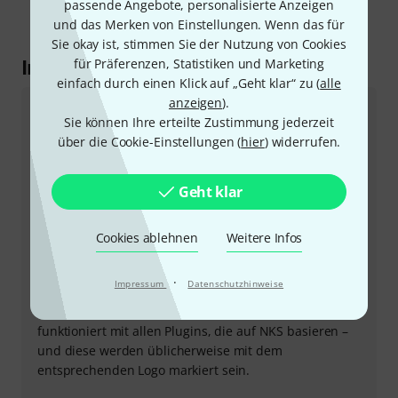
passende Angebote, personalisierte Anzeigen
und das Merken von Einstellungen. Wenn das für
Sie okay ist, stimmen Sie der Nutzung von Cookies
Im Detail erklärt
für Präferenzen, Statistiken und Marketing
einfach durch einen Klick auf „Geht klar“ zu (
alle
anzeigen
).
NKS
Sie können Ihre erteilte Zustimmung jederzeit
NKS ist der Native Kontrol Standard. Dieser Technik-
über die Cookie-Einstellungen (
hier
) widerrufen.
Standard von Native Instruments wird von hunderten
Entwicklern genutzt und bietet Zugriff auf tausende
Geht klar
von Plugins. Durch NKS wird sichergestellt, dass
virtuelle Instrumente optimal mit den physischen
Controllern verbunden werden können. So wird eine
Cookies ablehnen
Weitere Infos
komplizierte Einrichtung vermieden, Zeit eingespart
und abgesehen vom einfachen Workflow ermöglicht
·
Impressum
Datenschutzhinweise
das System einen Zugriff auf eine große Anzahl
hochqualitativer Sounds. Dieses Instrument
funktioniert mit allen Plugins, die auf NKS basieren –
und diese werden üblicherweise mit dem
entsprechenden Logo markiert sein.