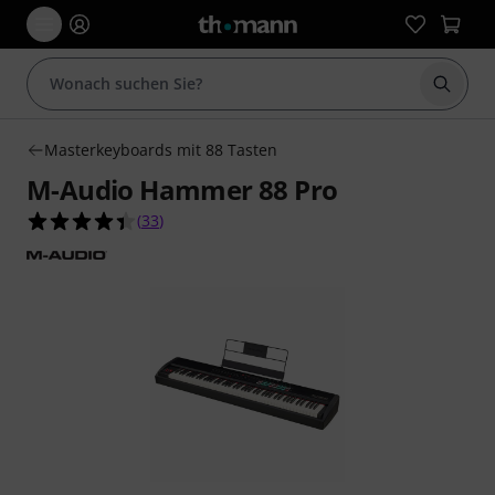
Suche 
Masterkeyboards mit 88 Tasten
M-Audio Hammer 88 Pro
4.4 von 5 Sternen aus 33 Kundenbewertungen
(
33
)