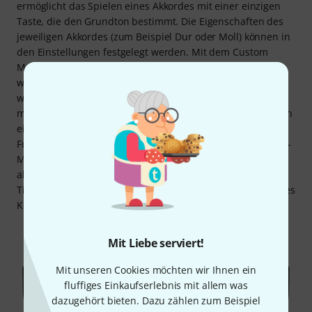
ermöglicht das Spielen eines Akkordes mit einer einzigen
Taste, die den Grundton bestimmt. Die Eigenschaften des
jeweiligen Akkordes (zum Beispiel Dur oder Moll) können in
den Einstellungen festgelegt werden. Mit dem Custom
Mode können außerdem Akkordstrukturen festgelegt
werden, die dann jeder Taste zugewiesen werden, die
wiederum manuell gespielt wird. Die Smart Scale Funktion
macht es möglich, die Tastatur nach bestimmten Tonleitern
einzustellen, sodass kein falscher Ton gespielt wird. Die
Funktion Note-Repeat ist mit einem Latch- und Momentary-
Modus ausgestattet. Dank Arpeggiator können überdies
abwechslungsreiche Patterns realisiert werden. Über die
Time-Division-Einstellung können Timing und Rhythmus des
Keyboards oder der DAW verändert werden.
Mit Liebe serviert!
Mit unseren Cookies möchten wir Ihnen ein
fluffiges Einkaufserlebnis mit allem was
dazugehört bieten. Dazu zählen zum Beispiel