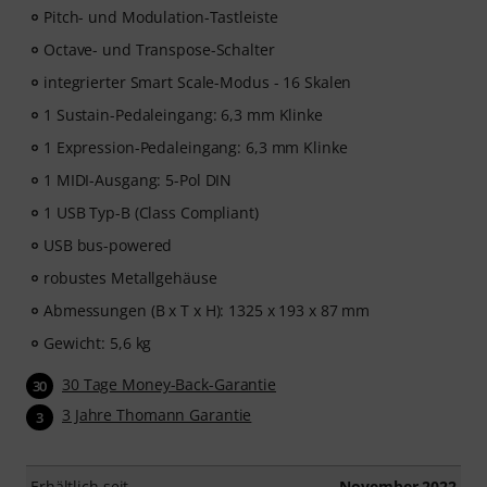
Pitch- und Modulation-Tastleiste
Timberlake) und Chris Kasych (Adele, Beck, Pharrell
Williams) entwickelt wurde. Lerne aus über 500
Octave- und Transpose-Schalter
Videolektionen für Produzenten, Kreative und
integrierter Smart Scale-Modus - 16 Skalen
Songwriter – von DAW-Produktion über Mixing-
Grundlagen und Arrangements bis hin zu Hooks für
1 Sustain-Pedaleingang: 6,3 mm Klinke
TikTok sowie grundlegende Praktiken, um aus Ideen
1 Expression-Pedaleingang: 6,3 mm Klinke
fertige Tracks zu machen.
1 MIDI-Ausgang: 5-Pol DIN
1 USB Typ-B (Class Compliant)
USB bus-powered
robustes Metallgehäuse
Abmessungen (B x T x H): 1325 x 193 x 87 mm
Gewicht: 5,6 kg
30 Tage Money-Back-Garantie
30
3 Jahre Thomann Garantie
3
Erhältlich seit
November 2022