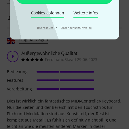
Cookies ablehnen
Weitere Infos
2
1
BEWERTUNG MELDEN
·
Impressum
Datenschutzhinweise
Original zeigen
Außergewöhnliche Qualität
F
FerdinandSkead 29.06.2023
Bedienung
Features
Verarbeitung
Dies ist wirklich ein fantastisches MIDI-Controller-Keyboard.
Nur die Seiten und der Bereich mit den Touchstrips für
Pitch und Modulation sind aus Kunststoff, der Rest ist
komplett aus Metall. Es fühlt sich definitiv nicht billig und
leicht an wie die meisten anderen Marken in dieser