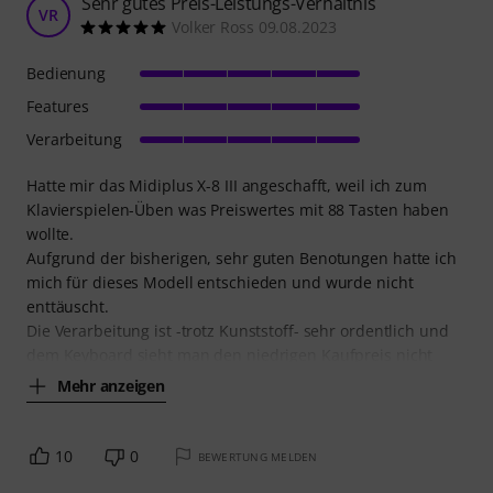
Sehr gutes Preis-Leistungs-Verhältnis
VR
Volker Ross 09.08.2023
Bedienung
Features
Verarbeitung
Hatte mir das Midiplus X-8 III angeschafft, weil ich zum
Klavierspielen-Üben was Preiswertes mit 88 Tasten haben
wollte.
Aufgrund der bisherigen, sehr guten Benotungen hatte ich
mich für dieses Modell entschieden und wurde nicht
enttäuscht.
Die Verarbeitung ist -trotz Kunststoff- sehr ordentlich und
dem Keyboard sieht man den niedrigen Kaufpreis nicht
Mehr anzeigen
10
0
BEWERTUNG MELDEN