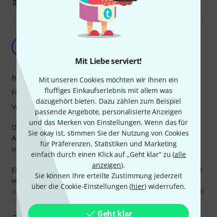
4
0
BEWERTUNG MELDEN
Ein sehr gut verarbeitetes Keyboard mit toller
Haptik und moderner Optik
T
TURBOO 24.04.2023
Mit Liebe serviert!
Bedienung
Mit unseren Cookies möchten wir Ihnen ein
fluffiges Einkaufserlebnis mit allem was
Features
dazugehört bieten. Dazu zählen zum Beispiel
Verarbeitung
passende Angebote, personalisierte Anzeigen
und das Merken von Einstellungen. Wenn das für
Dieses MIDI-Keyboard ist perfekt für Einsteiger und
Sie okay ist, stimmen Sie der Nutzung von Cookies
Anfänger geeignet und fällt durch seine gute Verarbeitung
für Präferenzen, Statistiken und Marketing
und die elegante Haptik auf.
einfach durch einen Klick auf „Geht klar“ zu (
alle
anzeigen
).
Es ist leicht zu bedienen und lässt sich problemlos per USB
Sie können Ihre erteilte Zustimmung jederzeit
verbinden. Der Tastaturanschlag fühlt sich sehr echt an
über die Cookie-Einstellungen (
hier
) widerrufen.
und man kann wirklich „in die Tasten hauen“. Das Keyboard
ist massiv und die Regler gut beleuchtet. Durch
Geht klar
Mehr anzeigen