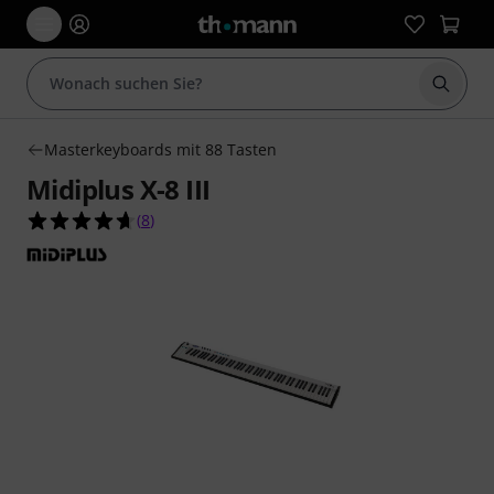
Suche 
Masterkeyboards mit 88 Tasten
Midiplus X-8 III
4.6 von 5 Sternen aus 8 Kundenbewertungen
(
8
)