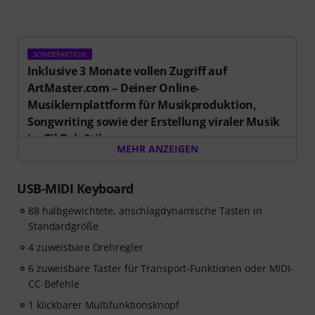
SONDERAKTION
Inklusive 3 Monate vollen Zugriff auf
ArtMaster.com – Deiner Online-
Musiklernplattform für Musikproduktion,
Songwriting sowie der Erstellung viraler Musik
im TikTok-Stil.
MEHR ANZEIGEN
Beim Kauf dieses Artikels im Zeitraum vom 15.07. bis
einschließlich 14.10.2026 erhältst Du einen
Gutschein
im Wert von 59 EUR für 3 Monate vollen Zugriff auf
USB-MIDI Keyboard
Premium-Online-Kurse von ArtMaster.com
mit
88 halbgewichtete, anschlagdynamische Tasten in
Themen zu modernen Produktionstechniken, Beat-
Standardgröße
Erstellung, Vocal-Editing, kreative Arbeitsabläufe und
content-ready Sounddesign.
4 zuweisbare Drehregler
6 zuweisbare Taster für Transport-Funktionen oder MIDI-
ArtMaster.com ist DER E-Learning-Partner, der
CC-Befehle
zusammen mit Branchenprofis wie Sam Pounds (Chris
1 klickbarer Multifunktionsknopf
Brown, Dr. Dre), Printz Board (Black Eyed Peas, Justin