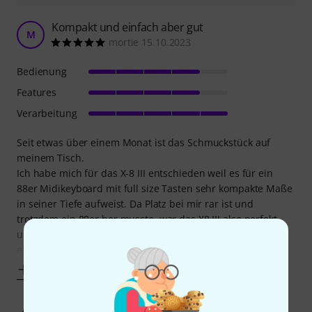
Kompakt und einfach aber gut
M
mortie 15.10.2023
Bedienung
Features
Verarbeitung
Seit etwas über einem Monat ist das Schmuckstück auf
meinem Tisch.
Ich habe mich für das X-8 III entschieden weil es für ein
88er Midikeyboard mit full size Tasten sehr kompakte Maße
in seiner Tiefe aufweist. Da Platz bei mir rar ist und
trotzdem ein 88er her musste, war das X8 III also perfekt
und ich gab dem m.E. auch optisch ansprechenden Gerät
einen Versuch
Mehr anzeigen