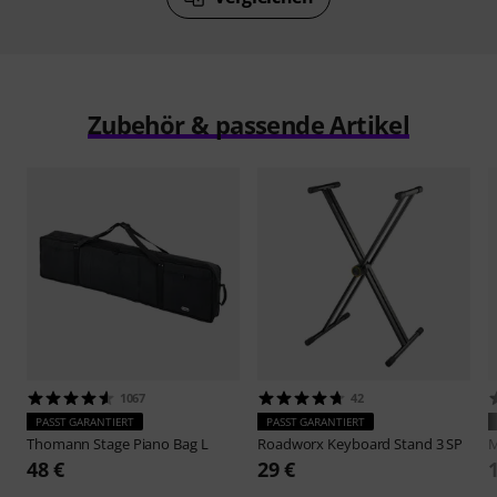
Zubehör & passende Artikel
1067
42
PASST GARANTIERT
PASST GARANTIERT
Thomann
Stage Piano Bag L
Roadworx
Keyboard Stand 3 SP
M
48 €
29 €