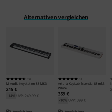
Alternativen vergleichen
105
18
M-Audio
Keystation 88 MK3
Arturia
KeyLab Essential 88 mk3
N
White
215 €
359 €
-14%
UVP: 249,99 €
-10%
UVP: 399 €
Vergleichen
Vergleichen