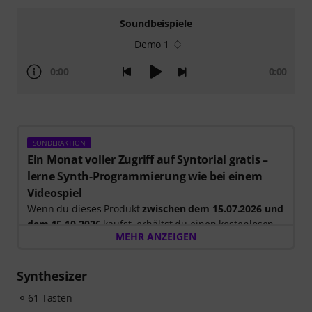
Soundbeispiele
Demo 1
0:00
0:00
SONDERAKTION
Ein Monat voller Zugriff auf Syntorial gratis –
lerne Synth-Programmierung wie bei einem
Videospiel
Wenn du dieses Produkt
zwischen dem 15.07.2026 und
dem 15.10.2026
kaufst, erhältst du einen kostenlosen
MEHR ANZEIGEN
30-tägigen Testzugang für die Vollversion von
Syntorial
, der interaktiven Gehörbildungs-Software für
Synth-Programmierung.
Synthesizer
Anstatt nur Videos anzuschauen, baust du Leads,
61 Tasten
Bässe, Pads und mehr selbst nach. Erhalte direktes