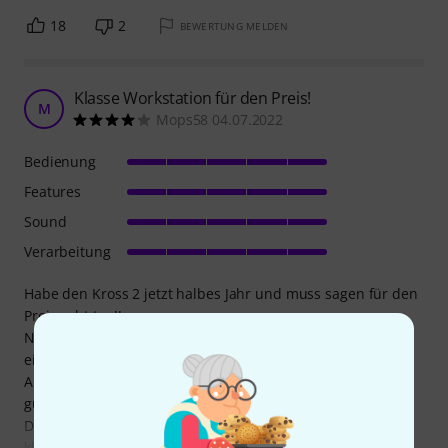
18
2
BEWERTUNG MELDEN
Klasse Workstation für den Preis!
M
Mops58 04.07.2022
Bedienung
Features
Sound
Verarbeitung
Habe den Kross 2 jetzt halbes Jahr und muss sagen für den
Preis echt top!!
Nehme Ihn mit zur Bandprobe, sehr leicht und hat
eigentlich alles drin, was man dafür braucht.
Aber auch daheim in meinem Kellerstudio mach er eine
gute Figur.
Die Sounds sind gut, die Bedienung ist auch gut, trotz de
kleinen Displays. Man kann auch mal schnell was