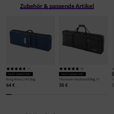
Zubehör & passende Artikel
11
98
PASST GARANTIERT
PASST GARANTIERT
Korg
Kross 2-61 Bag
Thomann
Keyboard Bag 11
K
64 €
35 €