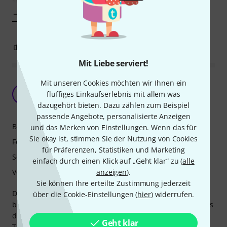
Mehr anzeigen
3
2
BEWERTUNG MELDEN
Mit Liebe serviert!
Viel fürs Geld, Transportfreundlich,
Mit unseren Cookies möchten wir Ihnen ein
Unterschiede zum Krome
HP
fluffiges Einkaufserlebnis mit allem was
Herbert P. 17.04.2018
dazugehört bieten. Dazu zählen zum Beispiel
passende Angebote, personalisierte Anzeigen
Bedienung
und das Merken von Einstellungen. Wenn das für
Sie okay ist, stimmen Sie der Nutzung von Cookies
Features
für Präferenzen, Statistiken und Marketing
Sound
einfach durch einen Klick auf „Geht klar“ zu (
alle
Verarbeitung
anzeigen
).
Sie können Ihre erteilte Zustimmung jederzeit
Die Verarbeitung ist gut, die drei Regler sitzen fest und die
über die Cookie-Einstellungen (
hier
) widerrufen.
beiden Encoder sind griffig, sowie besser zu handhaben als
der eiernde und empfindliche Jog-Wheel des Krome. Die
Geht klar
Tastatur ist von der leichtgängigsten Sorte, offenbar will