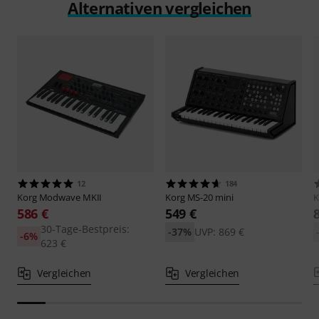
Alternativen vergleichen
12
184
Korg
Modwave MKII
Korg
MS-20 mini
K
586 €
549 €
30-Tage-Bestpreis:
-37%
UVP: 869 €
-6%
623 €
Vergleichen
Vergleichen