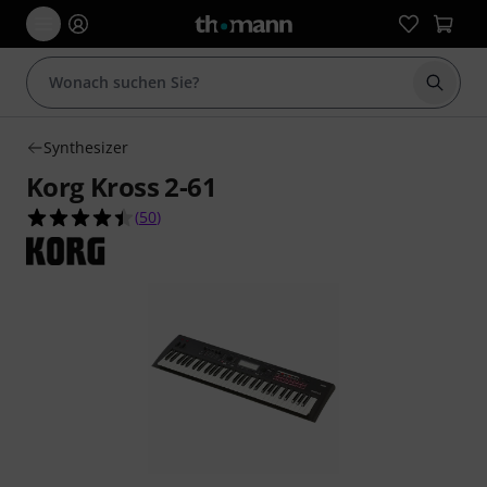
Suche 
Synthesizer
Korg Kross 2-61
4.4 von 5 Sternen aus 50 Kundenbewertungen
(
50
)