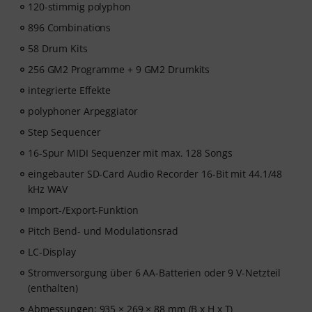
Feedback, während du lernst, wie Oszillatoren, Filter,
120-stimmig polyphon
Modulation und Effekte zusammenwirken, um echte
896 Combinations
Patches zu erstellen. Dein persönlicher Gutscheincode
58 Drum Kits
wird nach deiner Bestellung automatisch per E-Mail
versendet. Keine Kreditkarte erforderlich. Der
256 GM2 Programme + 9 GM2 Drumkits
Testzugang endet nach Ablauf automatisch. Bitte
integrierte Effekte
beachte, dass die Software nur in englisch verfügbar
ist.
polyphoner Arpeggiator
Step Sequencer
16-Spur MIDI Sequenzer mit max. 128 Songs
eingebauter SD-Card Audio Recorder 16-Bit mit 44.1/48
kHz WAV
Import-/Export-Funktion
Pitch Bend- und Modulationsrad
LC-Display
Stromversorgung über 6 AA-Batterien oder 9 V-Netzteil
(enthalten)
Abmessungen: 935 × 269 × 88 mm (B x H x T)