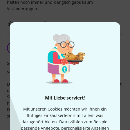
halten noch immer und klanglich gabs kaum
Veränderungen.
1
0
BEWERTUNG MELDEN
OK
HD
Horst D. 21.04.2019
Sound
Verarbeitung
Die Saiten sind etwas dünner als normale 105er,deshalb ist
der Sound auch etwas dünner.
Sie lassen sich gut greifen da die Saitenspannung nicht so
Mit Liebe serviert!
hoch ist.
Mit unseren Cookies möchten wir Ihnen ein
Das Ganze klingt nicht unangenehm und das Spielen
fluffiges Einkaufserlebnis mit allem was
strengt nicht so an.
dazugehört bieten. Dazu zählen zum Beispiel
passende Angebote, personalisierte Anzeigen