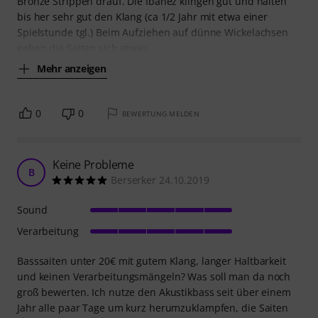
Bronze Strippen drauf. Die Ibanez klingen gut und halten
bis her sehr gut den Klang (ca 1/2 Jahr mit etwa einer
Spielstunde tgl.) Beim Aufziehen auf dünne Wickelachsen
geben die Saiten sich etwas
Mehr anzeigen
0
0
BEWERTUNG MELDEN
Keine Probleme
B
Berserker 24.10.2019
Sound
Verarbeitung
Basssaiten unter 20€ mit gutem Klang, langer Haltbarkeit
und keinen Verarbeitungsmängeln? Was soll man da noch
groß bewerten. Ich nutze den Akustikbass seit über einem
Jahr alle paar Tage um kurz herumzuklampfen, die Saiten