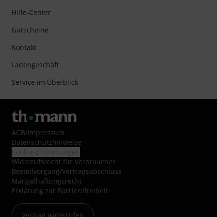
Hilfe-Center
Gutscheine
Kontakt
Ladengeschäft
Service im Überblick
AGB
/
Impressum
Datenschutzhinweise
Cookie-Einstellungen
Widerrufsrecht für Verbraucher
Bestellvorgang/Vertragsabschluss
Mängelhaftungsrecht
Erklärung zur Barrierefreiheit
Vertrag widerrufen