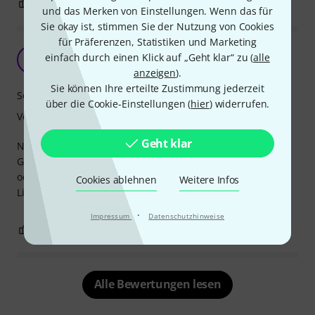
1
1
BEWERTUNG MELDEN
und das Merken von Einstellungen. Wenn das für
Sie okay ist, stimmen Sie der Nutzung von Cookies
für Präferenzen, Statistiken und Marketing
einfach durch einen Klick auf „Geht klar“ zu (
alle
A
Anonym 05.12.2016
anzeigen
).
Sie können Ihre erteilte Zustimmung jederzeit
Sound
über die Cookie-Einstellungen (
hier
) widerrufen.
Verarbeitung
Geht klar
Nutze die Saiten auf eine Akustikbass, keine negative
Gesichtspunke, weder hinsichtlich Spannung, Spielbarkeit
oder Sound.
Cookies ablehnen
Weitere Infos
Lieferservice von Thomann sowieso super.
·
Impressum
Datenschutzhinweise
0
0
BEWERTUNG MELDEN
Alle Bewertungen lesen