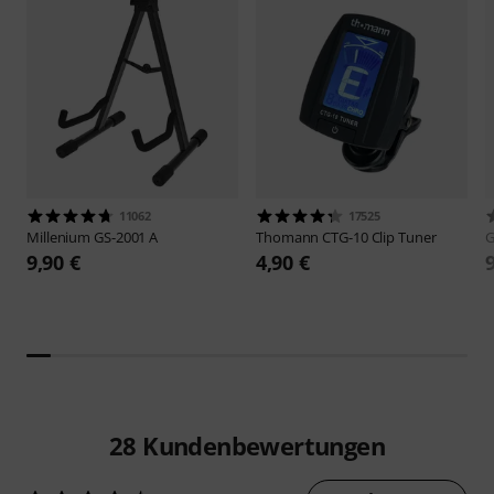
11062
17525
Millenium
GS-2001 A
Thomann
CTG-10 Clip Tuner
9,90 €
4,90 €
28
Kundenbewertungen