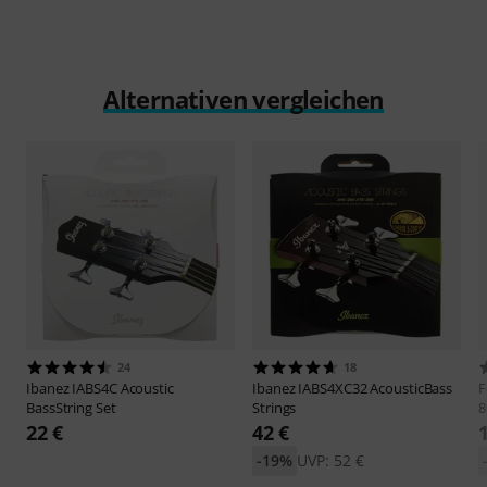
Alternativen vergleichen
24
18
Ibanez
IABS4C Acoustic
Ibanez
IABS4XC32 AcousticBass
F
BassString Set
Strings
8
22 €
42 €
-19%
UVP: 52 €