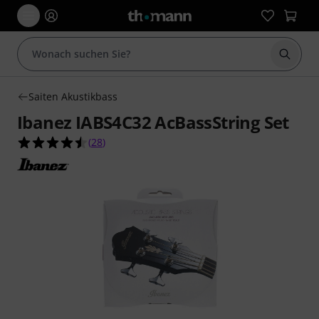
Suche 
Saiten Akustikbass
Ibanez IABS4C32 AcBassString Set
4.5 von 5 Sternen aus 28 Kundenbewertungen
(
28
)