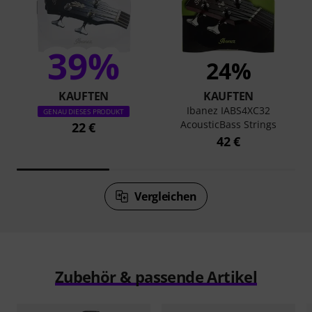
39%
24%
KAUFTEN
KAUFTEN
Ibanez IABS4XC32
GENAU DIESES PRODUKT
AcousticBass Strings
22 €
42 €
Vergleichen
Zubehör & passende Artikel