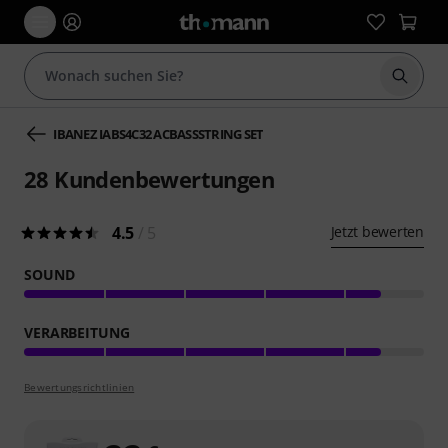
Suche 
IBANEZ IABS4C32 ACBASSSTRING SET
28
Kundenbewertungen
4.5
/ 5
Jetzt bewerten
SOUND
VERARBEITUNG
Bewertungsrichtlinien