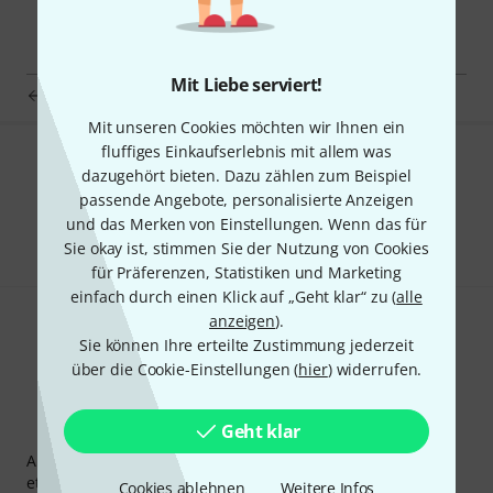
Mit Liebe serviert!
Ibanez IABS4C32 AcBassString Set
Mit unseren Cookies möchten wir Ihnen ein
fluffiges Einkaufserlebnis mit allem was
Gefällt Ihnen, was Sie sehen?
dazugehört bieten. Dazu zählen zum Beispiel
passende Angebote, personalisierte Anzeigen
Teilen
und das Merken von Einstellungen. Wenn das für
Hilfe & Feedback
Sie okay ist, stimmen Sie der Nutzung von Cookies
für Präferenzen, Statistiken und Marketing
einfach durch einen Klick auf „Geht klar“ zu (
alle
anzeigen
).
Sie können Ihre erteilte Zustimmung jederzeit
über die Cookie-Einstellungen (
hier
) widerrufen.
Thomann Newsletter
Geht klar
Abonniere den Thomann Newsletter und gewinne mit
etwas Glück einen von
50 Gutscheinen
über jeweils
50€
!
Cookies ablehnen
Weitere Infos