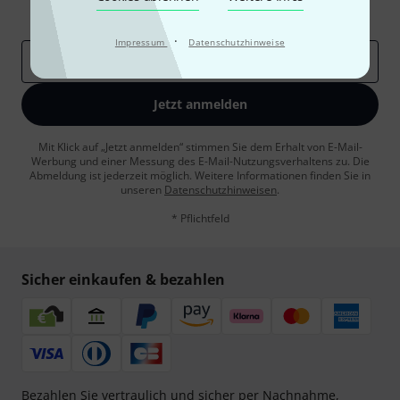
Inspirierende Beiträge
Deals
Thomann Insights
·
Impressum
Datenschutzhinweise
E-Mail-Adresse
*
Jetzt anmelden
Mit Klick auf „Jetzt anmelden“ stimmen Sie dem Erhalt von E-Mail-
Werbung und einer Messung des E-Mail-Nutzungsverhaltens zu. Die
Abmeldung ist jederzeit möglich. Weitere Informationen finden Sie in
unseren
Datenschutzhinweisen
.
* Pflichtfeld
Sicher einkaufen & bezahlen
Bezahlen Sie vertraulich und sicher per Nachnahme,