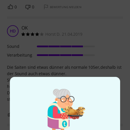
0
0
BEWERTUNG MELDEN
OK
HD
Horst D. 21.04.2019
Sound
Verarbeitung
Die Saiten sind etwas dünner als normale 105er,deshalb ist
der Sound auch etwas dünner.
Sie lassen sich gut greifen da die Saitenspannung nicht so
hoch ist.
Das Ganze klingt nicht unangenehm und das Spielen
strengt nicht so an.
1
1
BEWERTUNG MELDEN