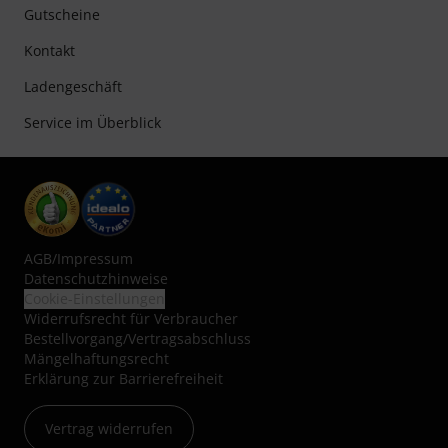
Gutscheine
Kontakt
Ladengeschäft
Service im Überblick
AGB
/
Impressum
Datenschutzhinweise
Cookie-Einstellungen
Widerrufsrecht für Verbraucher
Bestellvorgang/Vertragsabschluss
Mängelhaftungsrecht
Erklärung zur Barrierefreiheit
Vertrag widerrufen