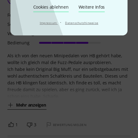
Jaentz 26.10.2021
Cookies ablehnen
Weitere Infos
Features
·
Impressum
Datenschutzhinweise
Sound
Verarbeitung
Bedienung
Als ich von den neuen Minipedalen von HB gehört habe,
wollte ich gleich mal die Fuzz-Pedale ausprobieren.
Ich habe kein Original Big Muff, nur ein selbstgebautes mit
wohl authentischem Schaltkreis und Bauteilen. Dieses und
das HB klingen fast identisch. Ich finde es toll, es macht
Freude damit zu spielen, aber es ging zurück, weil ich ja
schon eins habe. Schade,
Mehr anzeigen
1
3
BEWERTUNG MELDEN