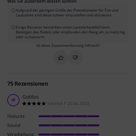
Was Sie außerdem wissen sollten:
Aufgrund der geringen Größe der Potentiometer für Ton und
Lautstärke sind diese schwer einzustellen und abzulesen.
Einige Benutzer bemerkten einen Lautstärkeabfall beim
Betätigen des Pedals oder empfanden den Klang als zu matschig
oder zu bassarm.
Ist diese Zusammenfassung hilfreich?
Markieren Sie diese Zusammenfassung
Markieren Sie diese Zusammen
75
Rezensionen
Gottlos
YF
Yannick F 20.04.2023
Features
Sound
Verarbeitung