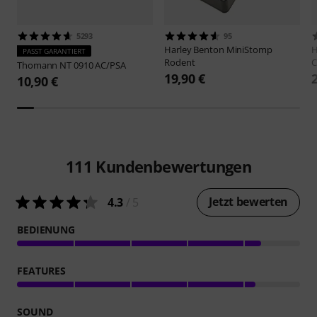
5293
95
Harley Benton
MiniStomp
H
PASST GARANTIERT
Rodent
C
Thomann
NT 0910 AC/PSA
19,90 €
10,90 €
111
Kundenbewertungen
Jetzt bewerten
4.3
/ 5
BEDIENUNG
FEATURES
SOUND