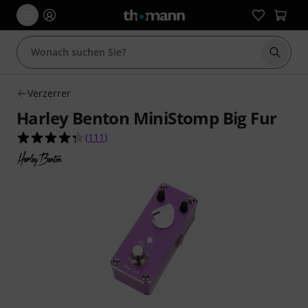
Suche 
Verzerrer
Harley Benton MiniStomp Big Fur
4.3 von 5 Sternen aus 111 Kundenbewertungen
(
111
)