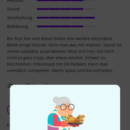
Features
Sound
Verarbeitung
Bedienung
Bin Fuzz Fan und dieser bietet eine weitere Alternative.
Bietet einige Sounds. Kann man was mit machen. Sound ist
immer subjektiv, ausprobieren lohnt sich hier. Für mich
nicht so ganz crazy, eher etwas weicher. Schwer zu
beschreiben. Interessant mit OD Pedalen. Kann man
unendlich rumspielen. Macht Spass und bin zufrieden.
1
1
BEWERTUNG MELDEN
Brauchbar und genügend Output
H
HerrHausH 14.12.2022
Features