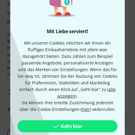
Sound
Verarbeitung
Bedienung
Mit Liebe serviert!
Im Gegensatz zum Green Russian Big Muff weniger
Wumms, dafür trotzdem ein sehr interessanter Klang. Es
Mit unseren Cookies möchten wir Ihnen ein
macht immer wieder Spaß das Fuzz Pedal mit
fluffiges Einkaufserlebnis mit allem was
verschiedenen Gitarren auszuprobieren und auch
dazugehört bieten. Dazu zählen zum Beispiel
Unterschiede im Klang zu nutzen und andere Sounds zu
passende Angebote, personalisierte Anzeigen
kreieren. Gilt auch für die Kombination mit weiteren
und das Merken von Einstellungen. Wenn das für
Pedalen. Die Bedienung ist okay, durch die kleinen
Sie okay ist, stimmen Sie der Nutzung von Cookies
Drehregler und eine
für Präferenzen, Statistiken und Marketing
einfach durch einen Klick auf „Geht klar“ zu (
alle
Mehr anzeigen
anzeigen
).
Sie können Ihre erteilte Zustimmung jederzeit
1
1
über die Cookie-Einstellungen (
hier
) widerrufen.
BEWERTUNG MELDEN
Geht klar
Tolle Farbe... der Sound ist auch toll ;)
J