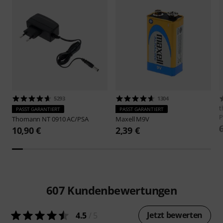
5293
1304
t
PASST GARANTIERT
PASST GARANTIERT
P
Thomann
NT 0910 AC/PSA
Maxell
M9V
10,90 €
2,39 €
607
Kundenbewertungen
Jetzt bewerten
4.5
/ 5