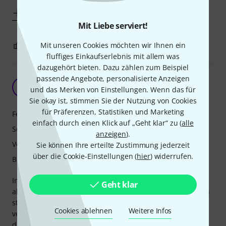
Mehr anzeigen
Mit Liebe serviert!
9
1
Mit unseren Cookies möchten wir Ihnen ein
BEWERTUNG MELDEN
fluffiges Einkaufserlebnis mit allem was
dazugehört bieten. Dazu zählen zum Beispiel
passende Angebote, personalisierte Anzeigen
Tatsächlich wirklich gut
N
und das Merken von Einstellungen. Wenn das für
naran 27.11.2021
Sie okay ist, stimmen Sie der Nutzung von Cookies
für Präferenzen, Statistiken und Marketing
Features
einfach durch einen Klick auf „Geht klar“ zu (
alle
Sound
anzeigen
).
Verarbeitung
Sie können Ihre erteilte Zustimmung jederzeit
über die Cookie-Einstellungen (
hier
) widerrufen.
Bedienung
In einem Video vom JHS Gründer beschreibt er den Sound
Geht klar
als "Dead on" verglichen mit dem Tube Screamer. Für mich
stimmt das total. Natürlich ist das Teil aus Kunststoff und
Cookies ablehnen
Weitere Infos
verträgt keinen harten Bühnenalltag. Aber Soundmäßig ist
das Teil echt klasse.