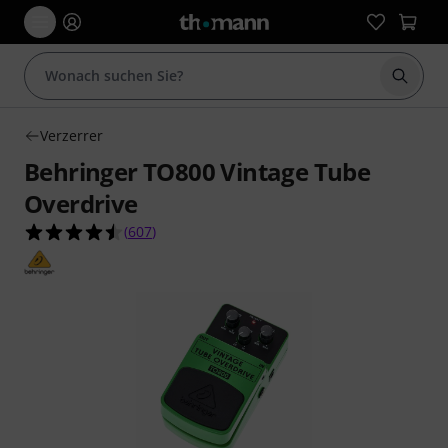
Suche 
Verzerrer
Behringer TO800 Vintage Tube
Overdrive
4.5 von 5 Sternen aus 607 Kundenbewertungen
(
607
)