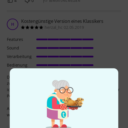
4
0
BEWERTUNG MELDEN
Kostengünstige Version eines Klassikers
H
herzal_hc 02.05.2019
Features
Sound
Verarbeitung
Bedienung
Da ich in 2 Bands spiele und nicht immer mein Pedalboard
zwischen den 2 Proberäumen transportieren will, machte
ich mich auf die Suche nach kostengünstigen Varianten der
Pedale, die ich auf meinem anderen Pedalboard hab.
Allein an Name und Farbgebung erkennt man schon
welcher Bodentreter hierfür Modell gestanden hat.
Über Features etc brauche ich