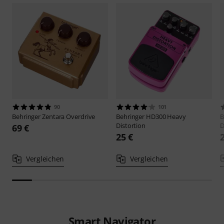
90
101
Behringer
Zentara Overdrive
Behringer
HD300 Heavy
B
Distortion
D
69 €
25 €
Vergleichen
Vergleichen
Smart Navigator