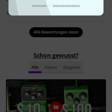
·
Impressum
Datenschutzhinweise
9
1
BEWERTUNG MELDEN
Alle Bewertungen lesen
Schon gewusst?
Alle
Videos
Ratgeber