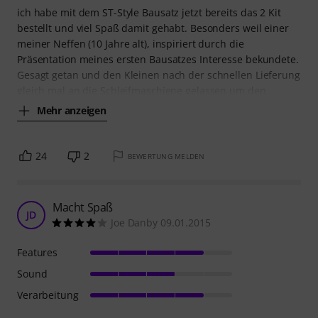
ich habe mit dem ST-Style Bausatz jetzt bereits das 2 Kit
bestellt und viel Spaß damit gehabt. Besonders weil einer
meiner Neffen (10 Jahre alt), inspiriert durch die
Präsentation meines ersten Bausatzes Interesse bekundete.
Gesagt getan und den Kleinen nach der schnellen Lieferung
gleich mal an die Schleifmaschiene gelassen um den
Mehr anzeigen
24
2
BEWERTUNG MELDEN
Macht Spaß
JD
Joe Danby 09.01.2015
Features
Sound
Verarbeitung