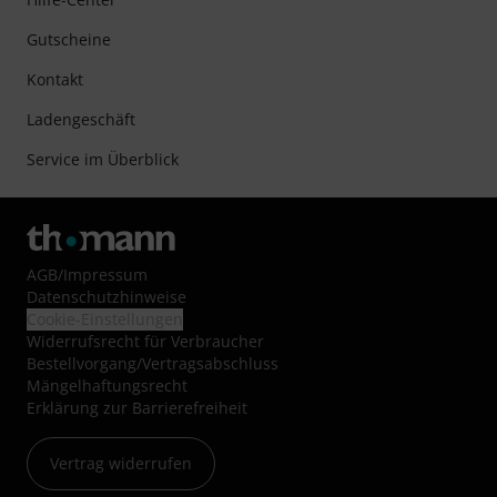
Gutscheine
Kontakt
Ladengeschäft
Service im Überblick
AGB
/
Impressum
Datenschutzhinweise
Cookie-Einstellungen
Widerrufsrecht für Verbraucher
Bestellvorgang/Vertragsabschluss
Mängelhaftungsrecht
Erklärung zur Barrierefreiheit
Vertrag widerrufen