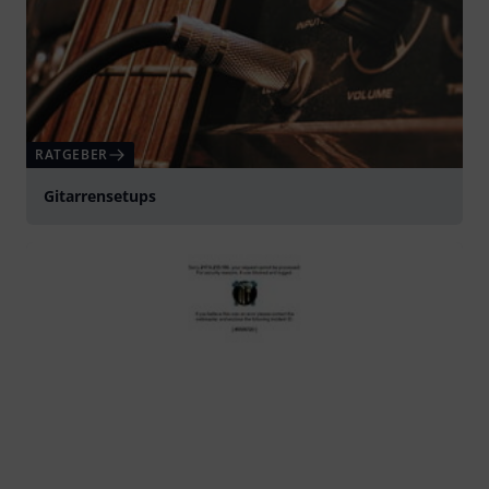
RATGEBER
Gitarrensetups