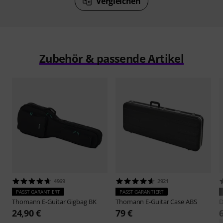
Vergleichen
Zubehör & passende Artikel
4969
2921
PASST GARANTIERT
PASST GARANTIERT
Thomann
E-Guitar Gigbag BK
Thomann
E-Guitar Case ABS
D
24,90 €
79 €