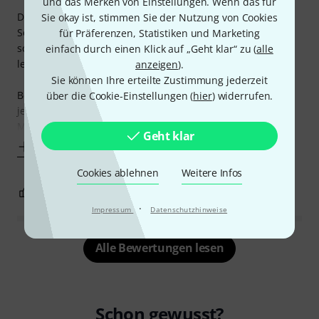
und das Merken von Einstellungen. Wenn das für
Dies ist neben einer 1987er Korea Squier und einer PRS SE
Sie okay ist, stimmen Sie der Nutzung von Cookies
Soapbar meine 3. Gitarre. Sie war ein Experiment, da ich
für Präferenzen, Statistiken und Marketing
schon seit langem eine Gitarre selbst bauen wollte aber
einfach durch einen Klick auf „Geht klar“ zu (
alle
leider keine gut eingerichtete Werkstatt mein Eigen nenne.
anzeigen
).
Sie können Ihre erteilte Zustimmung jederzeit
Beim Preis dieses Bausatzes ist bereits klar: Hier wurde an
über die Cookie-Einstellungen (
hier
) widerrufen.
jedem erdenklichen Ende gespart.
Man muss sich darüber im Klaren
Geht klar
Mehr anzeigen
Cookies ablehnen
Weitere Infos
11
10
BEWERTUNG MELDEN
·
Impressum
Datenschutzhinweise
Alle Bewertungen lesen
Schon gewusst?