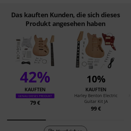
Das kauften Kunden, die sich dieses
Produkt angesehen haben
42%
10%
KAUFTEN
KAUFTEN
Harley Benton Electric
H
GENAU DIESES PRODUKT
Guitar Kit JA
79 €
99 €