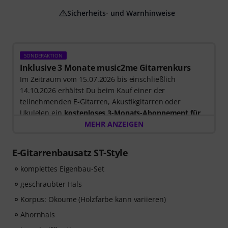
Sicherheits- und Warnhinweise
SONDERAKTION
Inklusive 3 Monate music2me Gitarrenkurs
Im Zeitraum vom 15.07.2026 bis einschließlich
14.10.2026 erhältst Du beim Kauf einer der
teilnehmenden E-Gitarren, Akustikgitarren oder
Ukulelen ein
kostenloses 3-Monats-Abonnement für
einen Onlinekurs von music2me im Wert von EUR
MEHR ANZEIGEN
57,00
. Nach dem Versand deiner Bestellung bekommst
du den Freischaltcode automatisch per E-Mail
E-Gitarrenbausatz ST-Style
zugesendet. Das music2me Abo endet nach Ablauf
automatisch.
komplettes Eigenbau-Set
Music2Me, dein Online-Lernportal für Musik mit einem
geschraubter Hals
pädagogischen Konzept von studierten Musiklehrern.
Korpus: Okoume (Holzfarbe kann variieren)
Ausgezeichnet mit dem deutschen Bildungs-Award
2025/2026 in der Kategorie “E-Learning
Ahornhals
Instrumentalunterricht”! Mit über 400 Gitarren