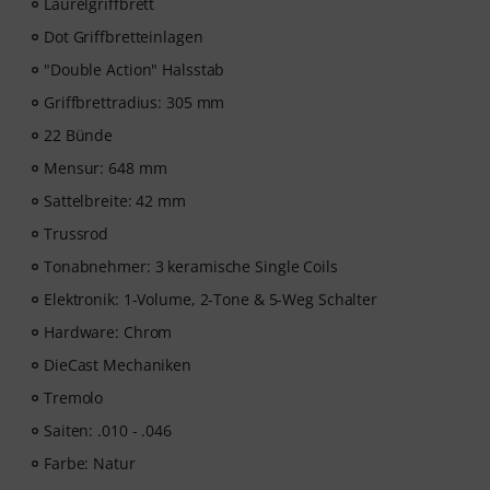
Laurelgriffbrett
Videolektionen für Anfänger und Fortgeschrittene – von
Dot Griffbretteinlagen
Pop, Rock und Blues bis Metal und mehr. Mit
persönlichem Support per Chat, Noten zum
"Double Action" Halsstab
Ausdrucken sowie intelligentem Videoplayer mit
Griffbrettradius: 305 mm
Übungsfunktion, Zeitlupe und weitere Features.
22 Bünde
Mensur: 648 mm
Sattelbreite: 42 mm
Trussrod
Tonabnehmer: 3 keramische Single Coils
Elektronik: 1-Volume, 2-Tone & 5-Weg Schalter
Hardware: Chrom
DieCast Mechaniken
Tremolo
Saiten: .010 - .046
Farbe: Natur