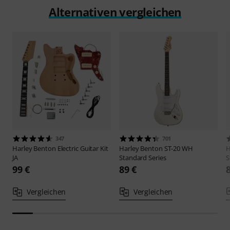
Alternativen vergleichen
347
701
Harley Benton
Electric Guitar Kit
Harley Benton
ST-20 WH
H
JA
Standard Series
S
99 €
89 €
Vergleichen
Vergleichen