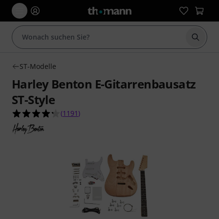
Suche 
ST-Modelle
Harley Benton E-Gitarrenbausatz
ST-Style
4.2 von 5 Sternen aus 1191 Kundenbewertunge
(
1191
)