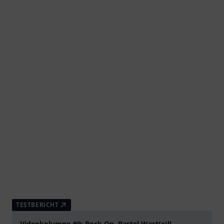
TESTBERICHT
Videokolumne #9: Rock On, Bastel Wast(e)l!