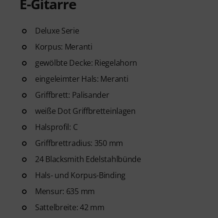
E-Gitarre
studierten Musiklehrern. Aus
2025/2026 in der Kategorie “E-
Gitarren Videolektionen für A
Deluxe Serie
Blues bis Metal und mehr. Mit
Korpus: Meranti
Ausdrucken sowie intelligente
gewölbte Decke: Riegelahorn
weitere Features.
eingeleimter Hals: Meranti
Griffbrett: Palisander
weiße Dot Griffbretteinlagen
Halsprofil: C
Griffbrettradius: 350 mm
24 Blacksmith Edelstahlbünde
Hals- und Korpus-Binding
Mensur: 635 mm
Sattelbreite: 42 mm