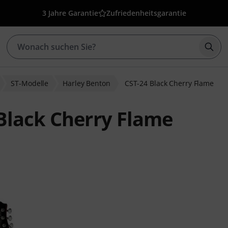
3 Jahre Garantie
Zufriedenheitsgarantie
Such
ST-Modelle
Harley Benton
CST-24 Black Cherry Flame
Black Cherry Flame
bewertungen