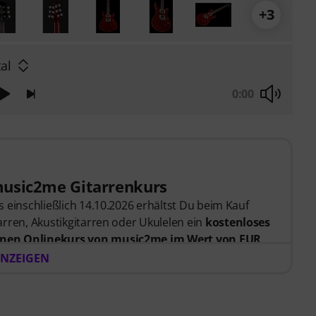
+3
al
0:00
music2me Gitarrenkurs
 einschließlich 14.10.2026 erhältst Du beim Kauf
rren, Akustikgitarren oder Ukulelen ein
kostenloses
nen Onlinekurs von music2me im Wert von EUR
er Bestellung bekommst du den Freischaltcode
NZEIGEN
endet. Das music2me Abo endet nach Ablauf
rtal für Musik mit einem pädagogischen Konzept von