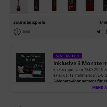
Soundbeispiele
Met
0:00
SONDERAKTION
Inklusive 3 Monate 
Im Zeitraum vom 15.07.2026 bis
einer der teilnehmenden E-Gita
3-Monats-Abonnement für ei
57,00
. Nach dem Versand dein
MEHR A
automatisch per E-Mail zuges
automatisch.
Music2Me, dein Online-Lernpo