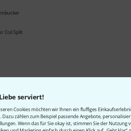
Humbucker
 Coil Split
Liebe serviert!
seren Cookies möchten wir Ihnen ein fluffiges Einkaufserlebn
n. Dazu zählen zum Beispiel passende Angebote, personalisie
Artikelnummer
376593
llungen. Wenn das für Sie okay ist, stimmen Sie der Nutzung 
tiken und Marketing einfach durch einen Klick auf „Geht klar“ z