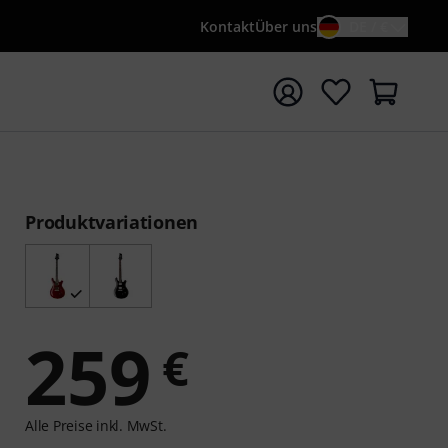
Kontakt
Über uns
DE / €
e mit Suchwort {searchTerm} starten
Produktvariationen
259
€
Alle Preise inkl. MwSt.