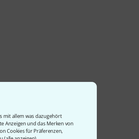
is mit allem was dazugehört
rte Anzeigen und das Merken von
von Cookies für Präferenzen,
u (
alle anzeigen
).