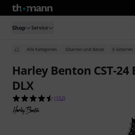
Shop
Service
Alle Kategorien
Gitarren und Bässe
E-Gitarren
Harley Benton CST-24 
DLX
4.5 von 5 Sternen aus 152 Kunden
(
152
)