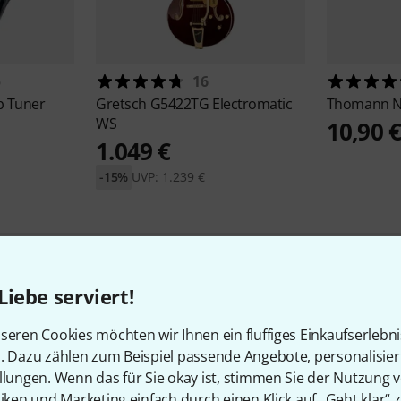
5
16
p Tuner
Gretsch
G5422TG Electromatic
Thomann
N
WS
10,90 
1.049 €
-15%
UVP: 1.239 €
Liebe serviert!
192
Kundenbewertungen
seren Cookies möchten wir Ihnen ein fluffiges Einkaufserlebn
n. Dazu zählen zum Beispiel passende Angebote, personalisie
llungen. Wenn das für Sie okay ist, stimmen Sie der Nutzung 
tiken und Marketing einfach durch einen Klick auf „Geht klar“ z