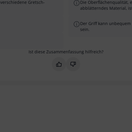
r verschiedene Gretsch-
Die Oberflächenqualität, 
abblätterndes Material, i
Der Griff kann unbequem 
sein.
Ist diese Zusammenfassung hilfreich?
Markieren Sie diese Zusammenfas
Markieren Sie diese Zusam