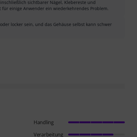
einschließlich sichtbarer Nägel, Klebereste und
st für einige Anwender ein wiederkehrendes Problem.
oder locker sein, und das Gehäuse selbst kann schwer
sung als hilfreich
menfassung als nicht hilfreich
Handling
Verarbeitung