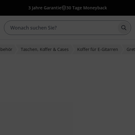
3 Jahre Garantie
30 Tage Moneyback
Such
ubehör
Taschen, Koffer & Cases
Koffer für E-Gitarren
Gre
bewertungen