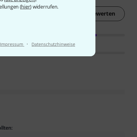
ellungen (
hier
) widerrufen.
Jetzt bewerten
·
Impressum
Datenschutzhinweise
llten: