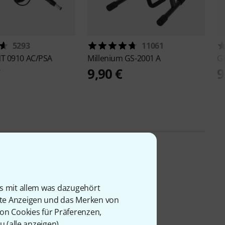
5293
11061
T 0910 AC/PSA
Millenium
GS-2001 A
G
€
9,90 €
9
is mit allem was dazugehört
rte Anzeigen und das Merken von
von Cookies für Präferenzen,
u (
alle anzeigen
).