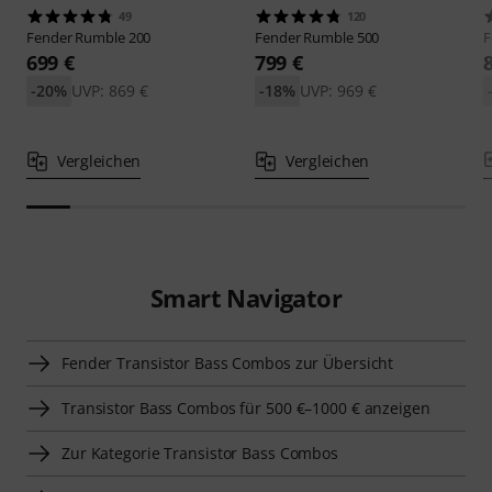
49
120
Fender
Rumble 200
Fender
Rumble 500
F
699 €
799 €
-20%
UVP: 869 €
-18%
UVP: 969 €
Vergleichen
Vergleichen
Smart Navigator
Fender Transistor Bass Combos zur Übersicht
Transistor Bass Combos für 500 €–1000 € anzeigen
Zur Kategorie Transistor Bass Combos