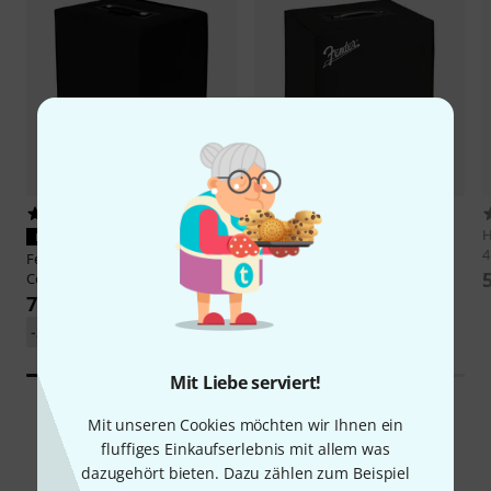
1
14
H
PASST GARANTIERT
PASST GARANTIERT
4
Fender
Rumble 200/500/Stage
Fender
Rumble 200/500/STAGE
Cover
Cover
79 €
18,10 €
-21%
UVP: 99,99 €
-33%
UVP: 26,99 €
Mit Liebe serviert!
Mit unseren Cookies möchten wir Ihnen ein
fluffiges Einkaufserlebnis mit allem was
49
Kundenbewertungen
dazugehört bieten. Dazu zählen zum Beispiel