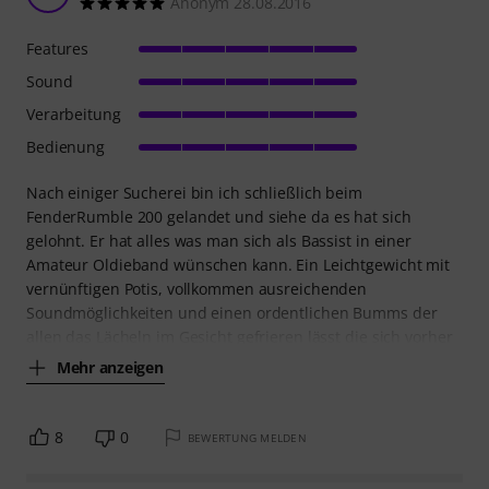
Anonym 28.08.2016
Features
Sound
Verarbeitung
Bedienung
Nach einiger Sucherei bin ich schließlich beim
FenderRumble 200 gelandet und siehe da es hat sich
gelohnt. Er hat alles was man sich als Bassist in einer
Amateur Oldieband wünschen kann. Ein Leichtgewicht mit
vernünftigen Potis, vollkommen ausreichenden
Soundmöglichkeiten und einen ordentlichen Bumms der
allen das Lächeln im Gesicht gefrieren lässt die sich vorher
Mehr anzeigen
8
0
BEWERTUNG MELDEN