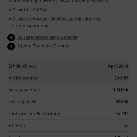
Abmessungen (HxBxT): 58,42 x 48,26 x 35,56 cm
Gewicht: 15,65 kg
Design: schwarzer Vinyl Bezug mit silberner
Frontbespannung
30 Tage Money-Back-Garantie
30
3 Jahre Thomann Garantie
3
Erhältlich seit
April 2014
Artikelnummer
331987
Verkaufseinheit
1 Stück
Leistung in W
200 W
Lautsprecher Bestückung
1x 15"
HF-Horn
Ja