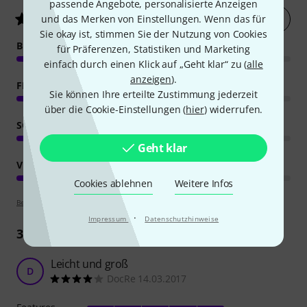
passende Angebote, personalisierte Anzeigen
Jetzt bewerten
4.8
/ 5
und das Merken von Einstellungen. Wenn das für
Sie okay ist, stimmen Sie der Nutzung von Cookies
BEDIENUNG
für Präferenzen, Statistiken und Marketing
einfach durch einen Klick auf „Geht klar“ zu (
alle
anzeigen
).
FEATURES
Sie können Ihre erteilte Zustimmung jederzeit
über die Cookie-Einstellungen (
hier
) widerrufen.
SOUND
Geht klar
VERARBEITUNG
Cookies ablehnen
Weitere Infos
Bewertungsrichtlinien
·
Impressum
Datenschutzhinweise
33
Rezensionen
Leicht und groß
D
DocRe 14.03.2017