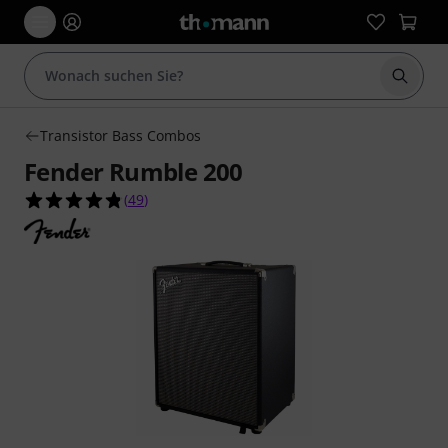
Suche 
Transistor Bass Combos
Fender Rumble 200
4.8 von 5 Sternen aus 49 Kundenbewertungen
(
49
)