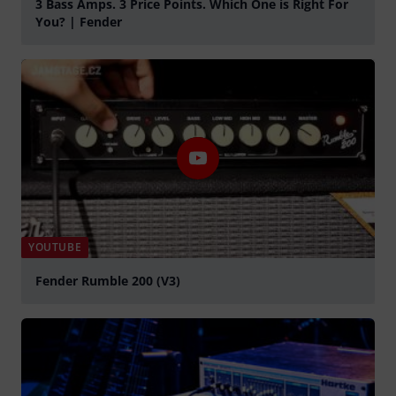
3 Bass Amps. 3 Price Points. Which One is Right For
You? | Fender
abspielen
YOUTUBE
Fender Rumble 200 (V3)
abspielen