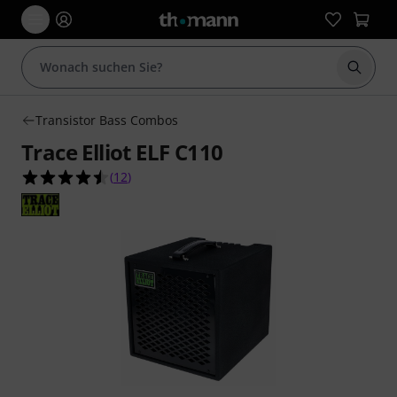
Suche 
Transistor Bass Combos
Trace Elliot ELF C110
4.5 von 5 Sternen aus 12 Kundenbewertungen
(
12
)