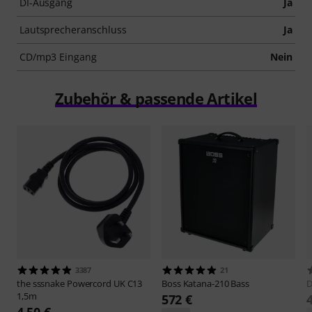
DI-Ausgang
Ja
Lautsprecheranschluss
Ja
CD/mp3 Eingang
Nein
Zubehör & passende Artikel
3387
21
the sssnake
Powercord UK C13
Boss
Katana-210 Bass
1,5m
572 €
4,50 €