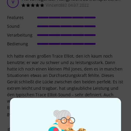
V
Vincent882 04.07.2022
Features
Sound
Verarbeitung
Bedienung
Ich hatte einen großen Trace Elliot, den ich kaum noch
benutzte; er war zu schwer und zu leistungsstark. Dann
hatte ich noch einen kleinen Phil Jones, dem es in manchen
Situationen etwas an Durchsetzungskraft fehlte. Dieses
Gerät schließt die Lücke zwischen den beiden perfekt. Es ist
extrem leicht und tragbar, hat unglaubliche Leistung und
den typischen Trace Elliot-Sound – sehr definiert. Auch
wenn es nicht die Hälfte der Raffinesse seines großen
Bruders (Kompressoren, Equalizer usw.) bietet, ist es
genauso gut. Einfach anschließen, auflegen und loslegen.
16
0
BEWERTUNG MELDEN