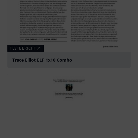
TESTBERICHT
Trace Elliot ELF 1x10 Combo