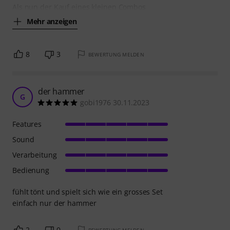
Als nun der Kauf eines kleinen Combos
Mehr anzeigen
8
3
BEWERTUNG MELDEN
der hammer
G
gobi1976 30.11.2023
Features
Sound
Verarbeitung
Bedienung
fühlt tönt und spielt sich wie ein grosses Set
einfach nur der hammer
2
0
BEWERTUNG MELDEN