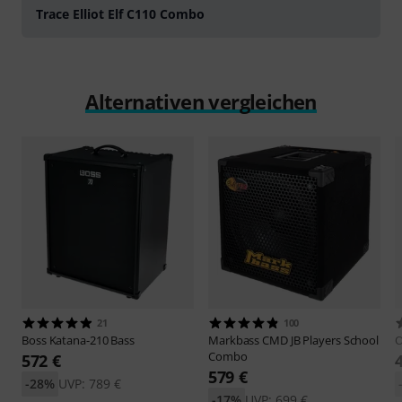
Trace Elliot Elf C110 Combo
Alternativen vergleichen
21
100
Boss
Katana-210 Bass
Markbass
CMD JB Players School
O
Combo
572 €
579 €
-28%
UVP: 789 €
-17%
UVP: 699 €