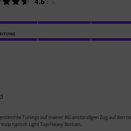
4.6
/ 5
EITUNG
d
rgestimmte Tunings auf meiner RG anständigen Zug auf den ti
rinzip typisch Light Top/Heavy Bottom.