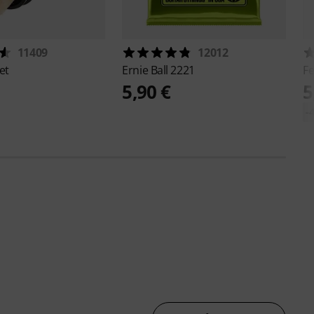
11409
12012
et
Ernie Ball
2221
F
5,90 €
5
-