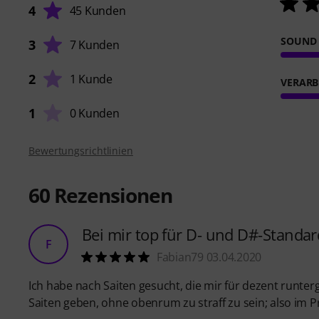
4
45 Kunden
SOUND
3
7 Kunden
2
1 Kunde
VERARB
1
0 Kunden
Bewertungsrichtlinien
60
Rezensionen
Bei mir top für D- und D#-Standar
F
Fabian79 03.04.2020
Ich habe nach Saiten gesucht, die mir für dezent runte
Saiten geben, ohne obenrum zu straff zu sein; also im P