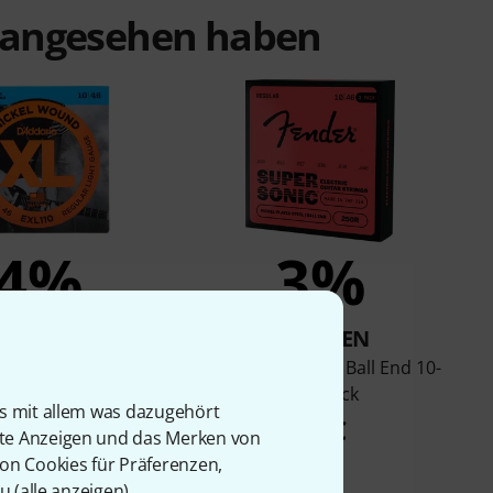
t angesehen haben
4%
3%
KAUFTEN
KAUFTEN
dario EXL110
Fender 250R NPS Ball End 10-
46 3 Pack
6,90 €
is mit allem was dazugehört
13 €
rte Anzeigen und das Merken von
von Cookies für Präferenzen,
u (
alle anzeigen
).