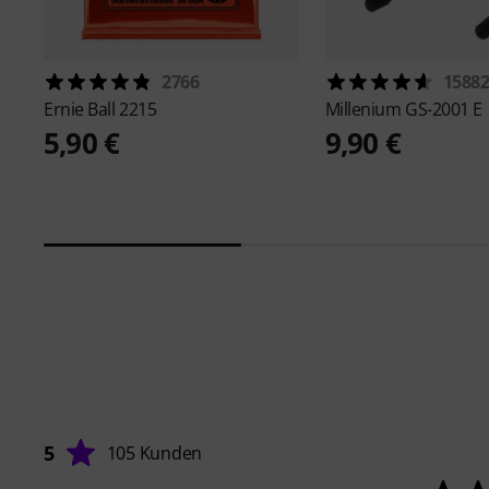
2766
1588
Ernie Ball
2215
Millenium
GS-2001 E
5,90 €
9,90 €
5
105 Kunden