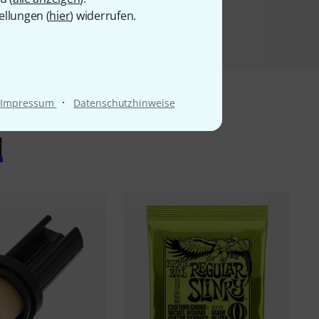
ellungen (
hier
) widerrufen.
·
Impressum
Datenschutzhinweise
l