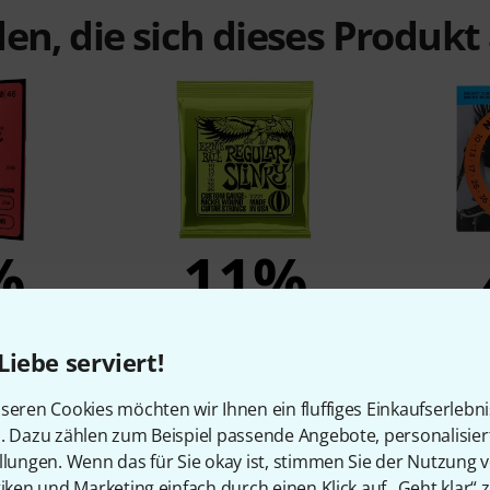
en, die sich dieses Produk
%
11%
N
KAUFTEN
Liebe serviert!
ll End 10-
Ernie Ball 2221
Dad
5,90 €
seren Cookies möchten wir Ihnen ein fluffiges Einkaufserlebn
n. Dazu zählen zum Beispiel passende Angebote, personalisie
llungen. Wenn das für Sie okay ist, stimmen Sie der Nutzung 
tiken und Marketing einfach durch einen Klick auf „Geht klar“ z