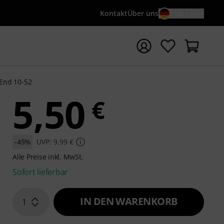
Kontakt
Über uns
DE / €
e mit Suchwort {searchTerm} starten
End 10-52
5,50
€
-45%
UVP: 9,99 €
Alle Preise inkl. MwSt.
Sofort lieferbar
IN DEN WARENKORB
1