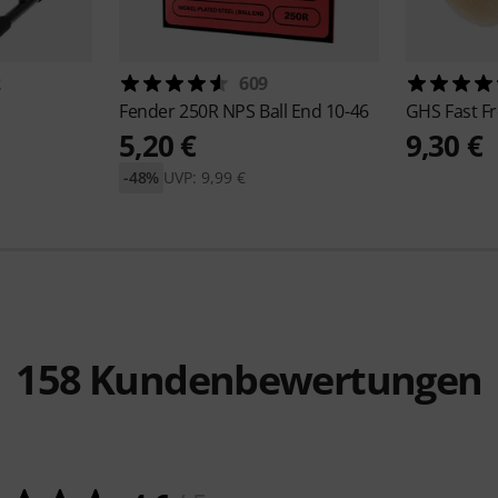
2
609
Fender
250R NPS Ball End 10-46
GHS
Fast Fr
5,20 €
9,30 €
-48%
UVP: 9,99 €
158
Kundenbewertungen