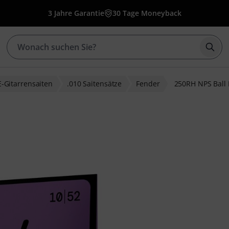
3 Jahre Garantie
30 Tage Moneyback
Such
E-Gitarrensaiten
.010 Saitensätze
Fender
250RH NPS Ball 
bewertungen