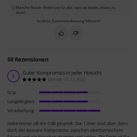
Manche Nutzer finden sie für das, was sie bieten, etwas zu
teuer.
Ist diese Zusammenfassung hilfreich?
Markieren Sie diese Zusammenfassung
Markieren Sie diese Zusammen
58
Rezensionen
Guter Kompromiss in jeder Hinsicht
S
samoth 11.12.2020
Grip
Langlebigkeit
Verarbeitung
Habe bisher oft die 0.88 gespielt. Die 1.00er sind aber dann
doch der bessere Kompromiss zwischen obertonreichem
Sound und ein bisschen Wumms von unten. Die Form ist für