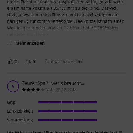
dieses Pick durchaus mal ausprobieren sollte, gerade wenn
einem harte Picks ala 1,35/1,5 mm zu dick sind. Das Pick
sitzt gut zwischen den Fingern und ist gleichzeitig (noch)
hart genug für kontrolliertes Spiel. Die Spitze ist nach einer
Woche immer noch tauglich. Habe auch die 0.88 Version
mitbestellt und kann
Mehr anzeigen
0
0
BEWERTUNG MELDEN
Teurer Spaß...wer's braucht...
V
Vale 28.12.2018
Grip
Langlebigkeit
Verarbeitung
Die Picks sind den Ultex Sharp (normale Größe aber Jazz III