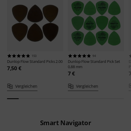
153
94
Dunlop
Flow Standard Picks 2.00
Dunlop
Flow Standard Pick Set
D
0,88 mm
P
7,50 €
7 €
Vergleichen
Vergleichen
Smart Navigator