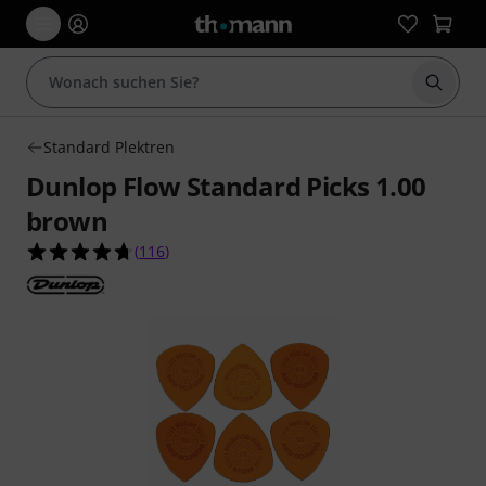
Suche 
Standard Plektren
Dunlop Flow Standard Picks 1.00
brown
4.7 von 5 Sternen aus 116 Kundenbewertungen
(
116
)