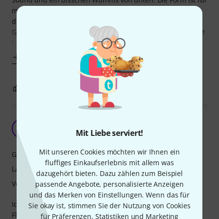
meine Begriffe ebenfalls ein guter Kompromiss zwischen
definiertem Attack und smoothem Spielgefühl. Das
Grundgefühl beim Spielen ist entspannt. Die gesparte Kraft
kann ich dann gut in Dynamik
Mehr anzeigen
1
0
BEWERTUNG MELDEN
Bestes Pick
T
Mit Liebe serviert!
teleman64 02.06.2020
Mit unseren Cookies möchten wir Ihnen ein
Grip
fluffiges Einkaufserlebnis mit allem was
Langlebigkeit
dazugehört bieten. Dazu zählen zum Beispiel
Verarbeitung
passende Angebote, personalisierte Anzeigen
und das Merken von Einstellungen. Wenn das für
Ich benutze seit einem knappen Jahr nur noch die Dunlop
Sie okay ist, stimmen Sie der Nutzung von Cookies
Flow Picks in unterschiedlichen Stärken. Die Größe und die
für Präferenzen, Statistiken und Marketing