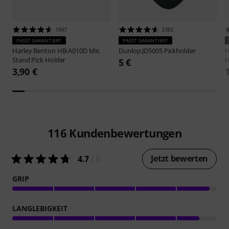
1547
3182
PASST GARANTIERT
PASST GARANTIERT
Harley Benton
HB-A010D Mic
Dunlop
JD5005 Pickholder
H
Stand Pick Holder
H
5 €
3,90 €
116
Kundenbewertungen
Jetzt bewerten
4.7
/ 5
GRIP
LANGLEBIGKEIT