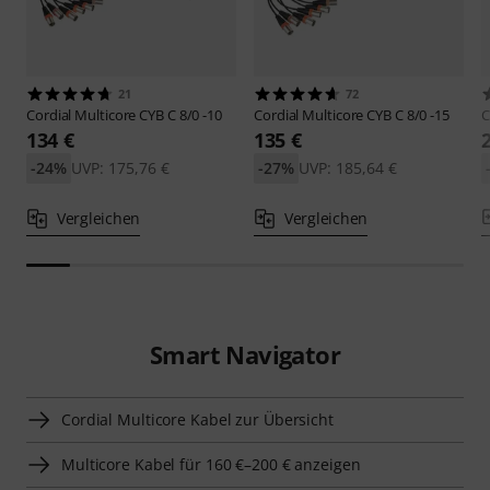
21
72
Cordial
Multicore CYB C 8/0 -10
Cordial
Multicore CYB C 8/0 -15
C
134 €
135 €
-24%
UVP: 175,76 €
-27%
UVP: 185,64 €
Vergleichen
Vergleichen
Smart Navigator
Cordial Multicore Kabel zur Übersicht
Multicore Kabel für 160 €–200 € anzeigen