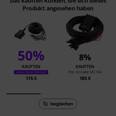
Das kauften Kunden, die sich dieses
Produkt angesehen haben
50%
8%
KAUFTEN
KAUFTEN
the sssnake MC164
GENAU DIESES PRODUKT
176 €
185 €
Vergleichen