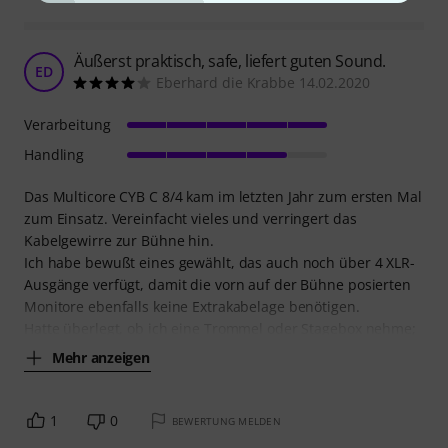
Äußerst praktisch, safe, liefert guten Sound.
ED
Eberhard die Krabbe 14.02.2020
Verarbeitung
Handling
Das Multicore CYB C 8/4 kam im letzten Jahr zum ersten Mal
zum Einsatz. Vereinfacht vieles und verringert das
Kabelgewirre zur Bühne hin.
Ich habe bewußt eines gewählt, das auch noch über 4 XLR-
Ausgänge verfügt, damit die vorn auf der Bühne posierten
Monitore ebenfalls keine Extrakabelage benötigen.
Hatte überlegt, ob ich eine Trommel oder Stagebox nehme;
Mehr anzeigen
1
0
BEWERTUNG MELDEN