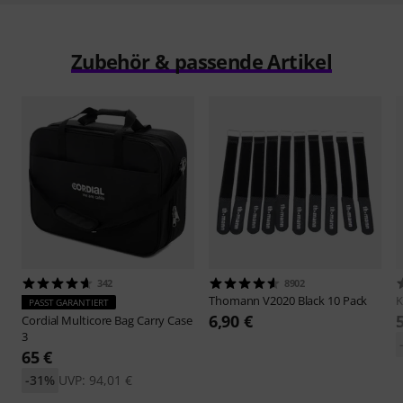
Zubehör & passende Artikel
342
8902
Thomann
V2020 Black 10 Pack
PASST GARANTIERT
6,90 €
Cordial
Multicore Bag Carry Case
3
65 €
-31%
UVP: 94,01 €