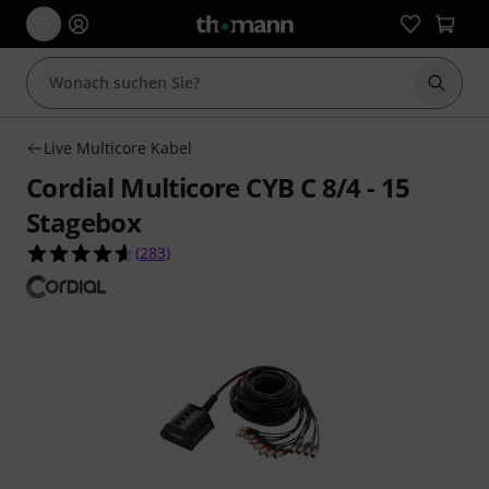
Suche 
Live Multicore Kabel
Cordial Multicore CYB C 8/4 - 15
Stagebox
4.6 von 5 Sternen aus 283 Kundenbewertungen
(
283
)