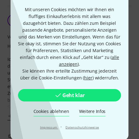
Mit unseren Cookies möchten wir Ihnen ein
fluffiges Einkaufserlebnis mit allem was
Tut was es soll
W
dazugehört bieten. Dazu zählen zum Beispiel
wicked 08.03.2023
passende Angebote, personalisierte Anzeigen
und das Merken von Einstellungen. Wenn das für
Verarbeitung
Sie okay ist, stimmen Sie der Nutzung von Cookies
Handling
für Präferenzen, Statistiken und Marketing
einfach durch einen Klick auf „Geht klar“ zu (
alle
Ich habe mir zwei dieser Multicores bestellt als Ersatz für
anzeigen
).
das 16/4 er von the Sssnake was ich lange im Einsatz hatte
Sie können Ihre erteilte Zustimmung jederzeit
und auch schon mehrfach nachgelötet oder mit neuen
über die Cookie-Einstellungen (
hier
) widerrufen.
Steckern versehen hatte. Irgendwann ist es mal Zeit für
etwas neues.
Zum Einsatz kommt das Core bei Clubshows. Kurze Wege
Geht klar
bis zur Bühne, eins auf der rechten, eins auf der linken
Seite.
Cookies ablehnen
Weitere Infos
Mehr anzeigen
·
Impressum
Datenschutzhinweise
0
0
BEWERTUNG MELDEN