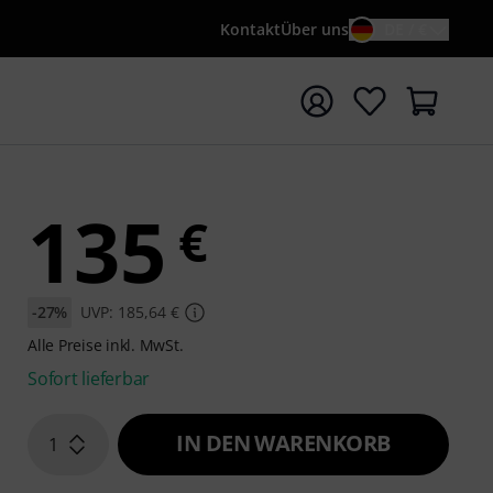
Kontakt
Über uns
DE / €
e mit Suchwort {searchTerm} starten
135
€
-27%
UVP: 185,64 €
Alle Preise inkl. MwSt.
Sofort lieferbar
IN DEN WARENKORB
1