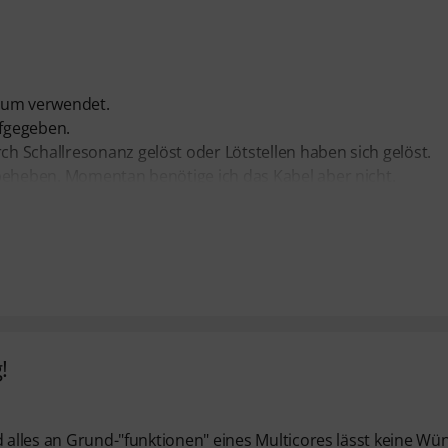
raum verwendet.
fgegeben.
h Schallresonanz gelöst oder Lötstellen haben sich gelöst.
 beheben. Momentan benötige ich das Kabel aber nicht.
!
d alles an Grund-"funktionen" eines Multicores lässt keine Wü