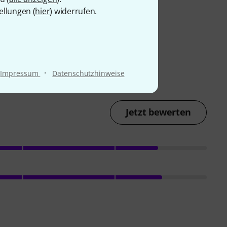
ellungen (
hier
) widerrufen.
·
Impressum
Datenschutzhinweise
Jetzt bewerten