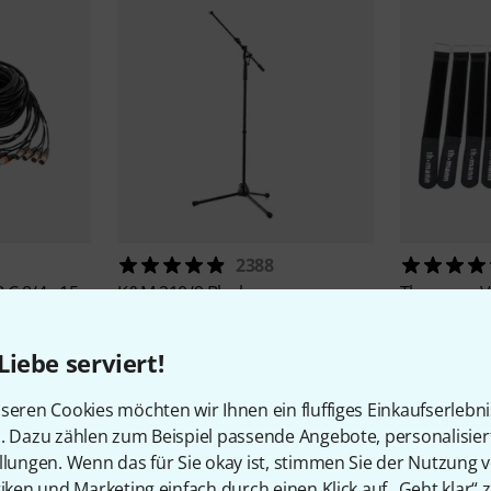
2388
 C 8/4 - 15
K&M
210/9 Black
Thomann
V
55 €
6,90 €
Liebe serviert!
-27%
UVP: 74,90 €
seren Cookies möchten wir Ihnen ein fluffiges Einkaufserlebn
n. Dazu zählen zum Beispiel passende Angebote, personalisie
llungen. Wenn das für Sie okay ist, stimmen Sie der Nutzung 
tiken und Marketing einfach durch einen Klick auf „Geht klar“ z