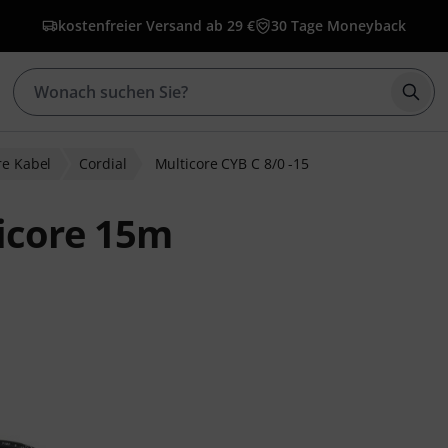
kostenfreier Versand ab 29 €
30 Tage Moneyback
Such
re Kabel
Cordial
Multicore CYB C 8/0 -15
ticore 15m
ewertungen