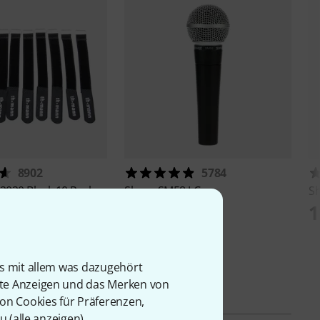
8902
5784
2020 Black 10 Pack
Shure
SM58 LC
S
115 €
1
is mit allem was dazugehört
rte Anzeigen und das Merken von
von Cookies für Präferenzen,
u (
alle anzeigen
).