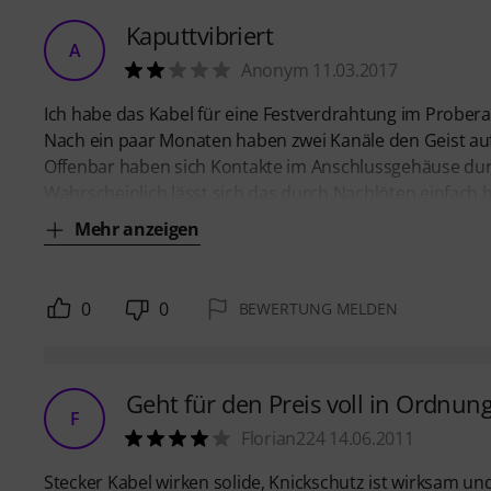
Kaputtvibriert
A
Anonym 11.03.2017
Ich habe das Kabel für eine Festverdrahtung im Probe
Nach ein paar Monaten haben zwei Kanäle den Geist au
Offenbar haben sich Kontakte im Anschlussgehäuse durc
Wahrscheinlich lässt sich das durch Nachlöten einfach
Mehr anzeigen
0
0
BEWERTUNG MELDEN
Geht für den Preis voll in Ordnung
F
Florian224 14.06.2011
Stecker Kabel wirken solide, Knickschutz ist wirksam un