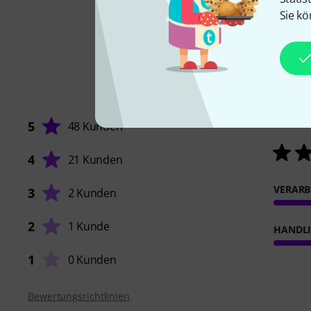
Sie kö
5
48 Kunden
4
21 Kunden
VERARB
3
2 Kunden
2
1 Kunde
HANDL
1
0 Kunden
Bewertungsrichtlinien