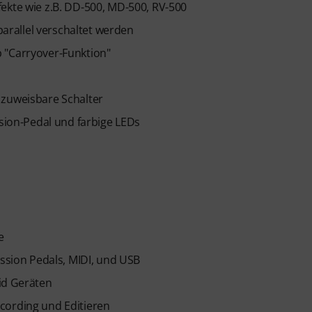
ekte wie z.B. DD-500, MD-500, RV-500
 parallel verschaltet werden
 "Carryover-Funktion"
 zuweisbare Schalter
ssion-Pedal und farbige LEDs
e
ession Pedals, MIDI, und USB
id Geräten
cording und Editieren