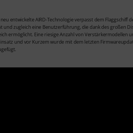
eu entwickelte AIRD-Technologie verpasst dem Flaggschiff der
 und zugleich eine Benutzerführung, die dank des großen Dis
eich ermöglicht. Eine riesige Anzahl von Verstärkermodellen un
 Einsatz und vor Kurzem wurde mit dem letzten Firmwareupdat
ugefügt.