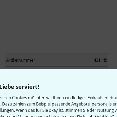
Artikelnummer
431115
Bauweise
Floorboard
Liebe serviert!
Drumcomputer
Nein
seren Cookies möchten wir Ihnen ein fluffiges Einkaufserlebn
Expression Pedal
Ja
n. Dazu zählen zum Beispiel passende Angebote, personalisie
llungen. Wenn das für Sie okay ist, stimmen Sie der Nutzung 
Kopfhöreranschluss
Ja
tiken und Marketing einfach durch einen Klick auf „Geht klar“ z