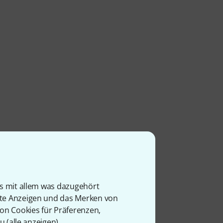
is mit allem was dazugehört
rte Anzeigen und das Merken von
von Cookies für Präferenzen,
u (
alle anzeigen
).