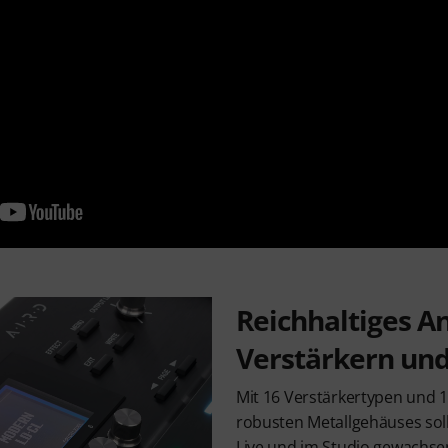
Reichhaltiges A
Verstärkern und
Mit 16 Verstärkertypen und 1
robusten Metallgehäuses soll
Live und im Studio gewachsen