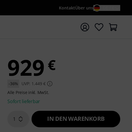
Kontakt
Über uns
DE / €
e mit Suchwort {searchTerm} starten
929
€
-36%
UVP: 1.449 €
Alle Preise inkl. MwSt.
Sofort lieferbar
IN DEN WARENKORB
1