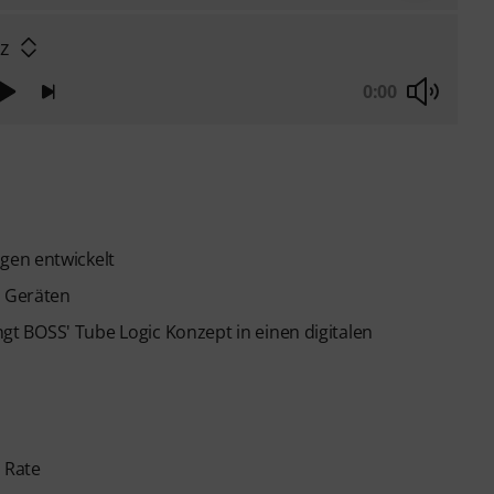
zz
0:00
gen entwickelt
n Geräten
t BOSS' Tube Logic Konzept in einen digitalen
 Rate