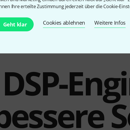
nnen Ihre erteilte Zustimmung jederzeit über die Cookie-Einst
Line Out
Ja
Inkl. Netzteil
Ja
Cookies ablehnen
Weitere Infos
Geht klar
DSP-Engi
bessere 