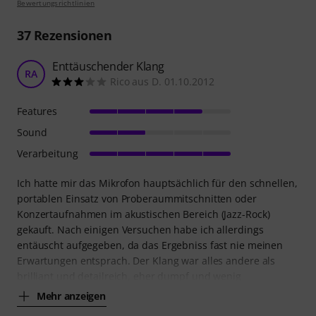
Bewertungsrichtlinien
37
Rezensionen
Enttäuschender Klang
RA
Rico aus D. 01.10.2012
Features
Sound
Verarbeitung
Ich hatte mir das Mikrofon hauptsächlich für den schnellen,
portablen Einsatz von Proberaummitschnitten oder
Konzertaufnahmen im akustischen Bereich (Jazz-Rock)
gekauft. Nach einigen Versuchen habe ich allerdings
entäuscht aufgegeben, da das Ergebniss fast nie meinen
Erwartungen entsprach. Der Klang war alles andere als
brilliant und detailreich, eher dumpf und wenig
Mehr anzeigen