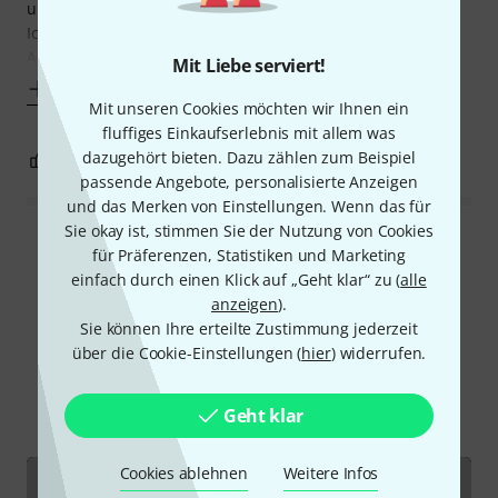
und schwer in der Hand.
Ich kann dieses Mikrofon für Athmoaufnahmen und alle
Arten von
Mit Liebe serviert!
Mehr anzeigen
Mit unseren Cookies möchten wir Ihnen ein
fluffiges Einkaufserlebnis mit allem was
dazugehört bieten. Dazu zählen zum Beispiel
0
0
BEWERTUNG MELDEN
passende Angebote, personalisierte Anzeigen
und das Merken von Einstellungen. Wenn das für
Sie okay ist, stimmen Sie der Nutzung von Cookies
Alle Bewertungen lesen
für Präferenzen, Statistiken und Marketing
einfach durch einen Klick auf „Geht klar“ zu (
alle
anzeigen
).
Sie können Ihre erteilte Zustimmung jederzeit
Schon gewusst?
über die Cookie-Einstellungen (
hier
) widerrufen.
Alle
Videos
Ratgeber
Downloads
Geht klar
Cookies ablehnen
Weitere Infos