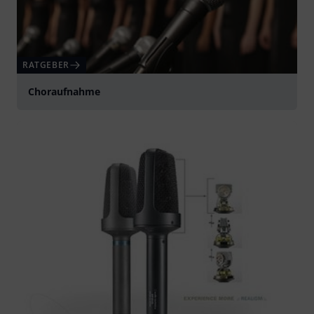
RATGEBER
Choraufnahme