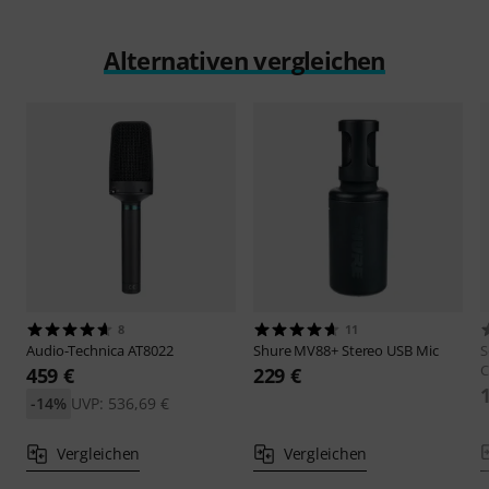
Alternativen vergleichen
8
11
Audio-Technica
AT8022
Shure
MV88+ Stereo USB Mic
C
459 €
229 €
-14%
UVP: 536,69 €
Vergleichen
Vergleichen