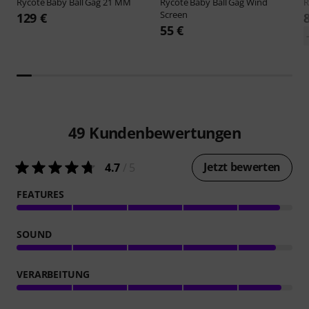
Rycote
Baby Ball Gag 21 MM
Rycote
Baby Ball Gag Wind
R
Screen
129 €
55 €
49
Kundenbewertungen
Jetzt bewerten
4.7
/ 5
FEATURES
SOUND
VERARBEITUNG