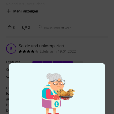
Roland R26, verglichen
Mehr anzeigen
8
2
BEWERTUNG MELDEN
Solide und unkompliziert
E
Edelmann 19.01.2022
Features
Sound
Verarbeitung
Das Audio-Technica BP4025 lässt sich leicht Bedienen und
ist gutmütig bei Aufnahmefehlern. Es bietet einen guten,
ausgewogenen Klang und könnte lediglich in den
Hochlagen noch einiges dazu vertragen.
Die Verabeitungsqualität ist sehr gut, das Mikro liegt stabil