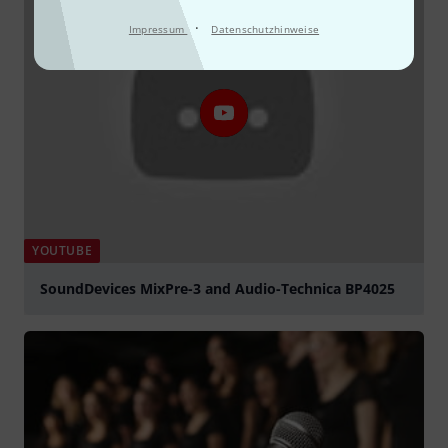
·
Impressum
Datenschutzhinweise
YOUTUBE
SoundDevices MixPre-3 and Audio-Technica BP4025
abspielen