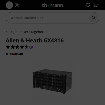
Suche 
Digitalmixer Stageboxen
Allen & Heath GX4816
4.7 von 5 Sternen aus 3 Kundenbewertungen
(
3
)