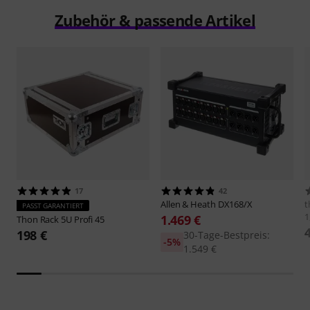
Zubehör & passende Artikel
17
42
Allen & Heath
DX168/X
t
PASST GARANTIERT
1
1.469 €
Thon
Rack 5U Profi 45
198 €
30-Tage-Bestpreis:
-5%
1.549 €