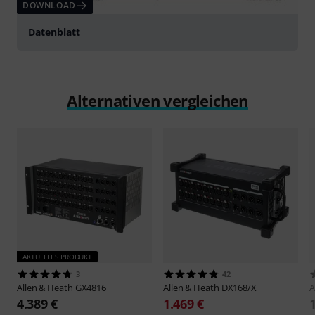
DOWNLOAD
Datenblatt
Alternativen vergleichen
AKTUELLES PRODUKT
3
42
Allen & Heath
GX4816
Allen & Heath
DX168/X
A
4.389 €
1.469 €