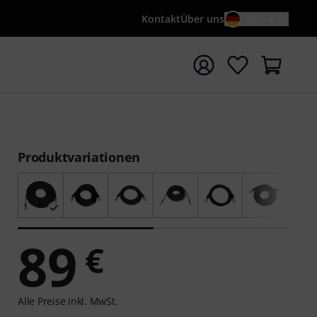
Kontakt
Über uns
DE / €
e mit Suchwort {searchTerm} starten
Produktvariationen
89
€
Alle Preise inkl. MwSt.