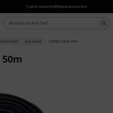
3 Jahre Garantie
Reparaturservice
Such
erface Kabel
pro snake
CAT6E Cable 50m
e 50m
bewertungen