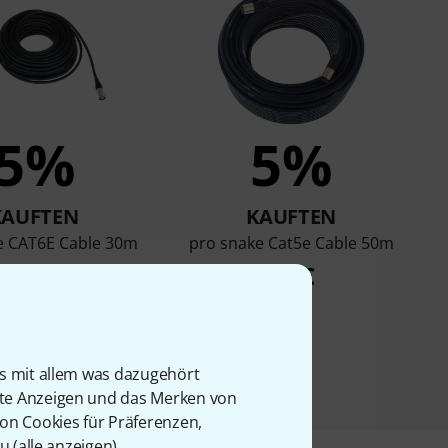
5%
5%
KAUFTEN
KAUFTEN
e CAT6E Cable 30m
pro snake Cat5e Cable 50m
58 €
99 €
is mit allem was dazugehört
rte Anzeigen und das Merken von
von Cookies für Präferenzen,
u (
alle anzeigen
).