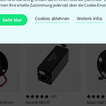
nnen Ihre erteilte Zustimmung jederzeit über die Cookie-Einst
Cookies ablehnen
Weitere Infos
Zubehör & passende Artike
Geht klar
481
le Drum
Neutrik
NE8 FF
Adam Hall