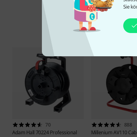
Sie kö
70
888
Adam Hall
70224 Professional
Millenium
AV110 Cab