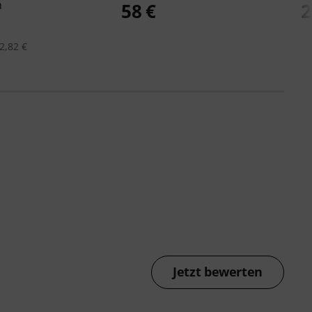
m
58 €
2
2,82 €
Jetzt bewerten