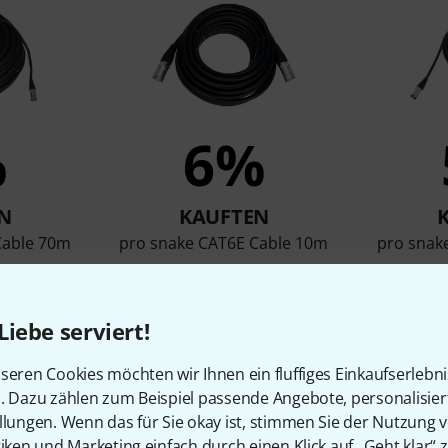
%
6%
N
KAUFTEN
Cable 70m
pro snake CAT6E Cable 10m
pro snak
21 €
Liebe serviert!
Vergleichen
seren Cookies möchten wir Ihnen ein fluffiges Einkaufserlebn
n. Dazu zählen zum Beispiel passende Angebote, personalisie
llungen. Wenn das für Sie okay ist, stimmen Sie der Nutzung 
tiken und Marketing einfach durch einen Klick auf „Geht klar“ z