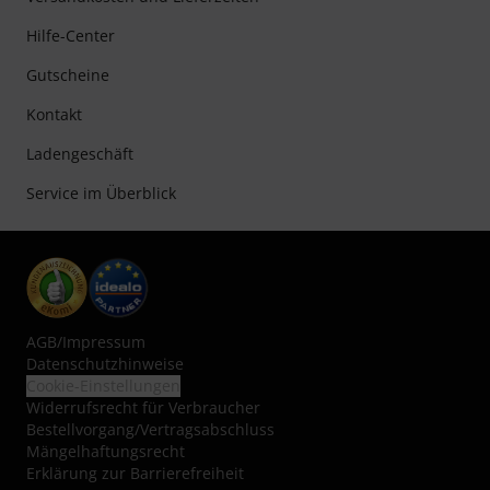
Hilfe-Center
Gutscheine
Kontakt
Ladengeschäft
Service im Überblick
AGB
/
Impressum
Datenschutzhinweise
Cookie-Einstellungen
Widerrufsrecht für Verbraucher
Bestellvorgang/Vertragsabschluss
Mängelhaftungsrecht
Erklärung zur Barrierefreiheit