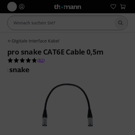
Suche 
Digitale Interface Kabel
pro snake CAT6E Cable 0,5m
4.8 von 5 Sternen aus 82 Kundenbewertungen
(
82
)