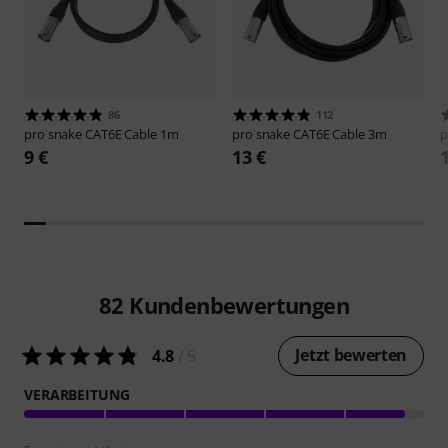
86
112
pro snake
CAT6E Cable 1m
pro snake
CAT6E Cable 3m
p
9 €
13 €
82
Kundenbewertungen
Jetzt bewerten
4.8
/ 5
VERARBEITUNG