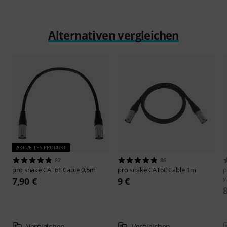
Alternativen vergleichen
AKTUELLES PRODUKT
82
86
pro snake
CAT6E Cable 0,5m
pro snake
CAT6E Cable 1m
p
w
7,90 €
9 €
Vergleichen
Vergleichen