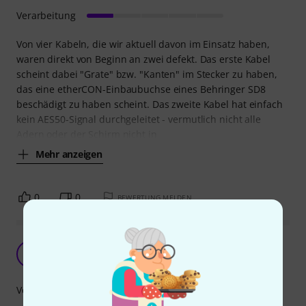
Verarbeitung
Von vier Kabeln, die wir aktuell davon im Einsatz haben,
waren direkt von Beginn an zwei defekt. Das erste Kabel
scheint dabei "Grate" bzw. "Kanten" im Stecker zu haben,
das eine etherCON-Einbaubuchse eines Behringer SD8
beschädigt zu haben scheint. Das zweite Kabel hat einfach
kein AES50-Signal durchgeleitet - vermutlich nicht alle
Adern oder der Schirm nicht in
Mehr anzeigen
0
0
BEWERTUNG MELDEN
gutes und robustes Kabel
D
davidldld 03.01.2022
Verarbeitung