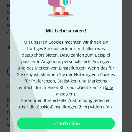
Nutze es zusammen mit den cat snakes, um an einer 12x
Blende eines Endstufenracks 8XLR Anschlüsse mehr zu
besitzen.
Das Kabel ist sehr robust und macht keinerlei Probleme.
Mit Liebe serviert!
Auch für Daten oder Digitale Stagebox gut verwendbar.
Mit unseren Cookies möchten wir Ihnen ein
0
0
BEWERTUNG MELDEN
fluffiges Einkaufserlebnis mit allem was
dazugehört bieten. Dazu zählen zum Beispiel
passende Angebote, personalisierte Anzeigen
Für den Preis - was will man mehr
und das Merken von Einstellungen. Wenn das für
D
Sie okay ist, stimmen Sie der Nutzung von Cookies
Dominik404 07.09.2022
für Präferenzen, Statistiken und Marketing
Verarbeitung
einfach durch einen Klick auf „Geht klar“ zu (
alle
anzeigen
).
Ich nutze die Kabel für die interne Verkabelung von
Sie können Ihre erteilte Zustimmung jederzeit
Innenracks (Netzwerk, NPU, PU). Für diesen Zweck
über die Cookie-Einstellungen (
hier
) widerrufen.
funktionieren sie super. Stabil verarbeitet, keine Probleme
mit der Bandbreite. Gut geschirmt.
Geht klar
Werte auf jeden Fall noch weitere Kaufen