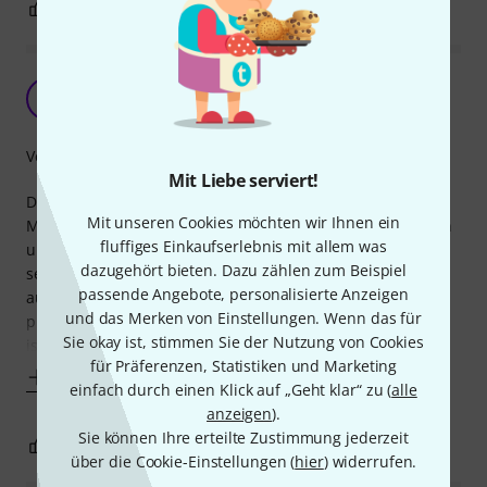
0
0
BEWERTUNG MELDEN
Top
G
Günter372 09.10.2014
Verarbeitung
Mit Liebe serviert!
Die 5AXXL Sticks von Wincent konnte ich erstmals auf der
Mit unseren Cookies möchten wir Ihnen ein
Musikmesse in Frankfurt am Stand der Firma ausprobieren
fluffiges Einkaufserlebnis mit allem was
und war sofort begeistert. Die Stöcke haben eine, für mich,
dazugehört bieten. Dazu zählen zum Beispiel
sehr angenehme Überlänge, sind aber trotzdem gut
passende Angebote, personalisierte Anzeigen
ausbalanciert. Die Verarbeitung ist perfekt. Der Trophead
und das Merken von Einstellungen. Wenn das für
produziert einen schönen Beckenklang. Nicht unerheblich
Sie okay ist, stimmen Sie der Nutzung von Cookies
ist dass die Sticks eine gute
für Präferenzen, Statistiken und Marketing
Mehr anzeigen
einfach durch einen Klick auf „Geht klar“ zu (
alle
anzeigen
).
Sie können Ihre erteilte Zustimmung jederzeit
2
0
BEWERTUNG MELDEN
über die Cookie-Einstellungen (
hier
) widerrufen.