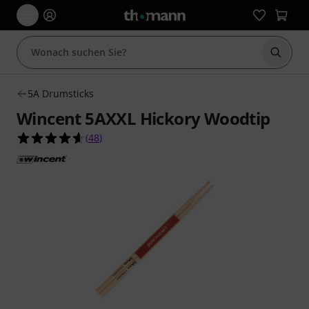
Suche 
5A Drumsticks
Wincent 5AXXL Hickory Woodtip
4.6 von 5 Sternen aus 48 Kundenbewertungen
(
48
)