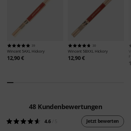
39
30
Wincent
5AXL Hickory
Wincent
5BXXL Hickory
V
F
12,90 €
12,90 €
48
Kundenbewertungen
Jetzt bewerten
4.6
/ 5