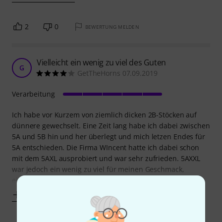
2
0
BEWERTUNG MELDEN
Vielleicht ein wenig zu viel des Guten
G
GetTheHorns 07.09.2019
Verarbeitung
Ich habe vor Kurzem von ziemlich dicken 2B-Stöcken auf
dünnere gewechselt. Eine Zeit lang habe ich dabei zwischen
5A und 5B hin und her überlegt und mich letzen Endes für
5A entschieden. Die Firma WIncent hatte ich dabei schon
mit dem 5AXL ausprobiert und war sehr zufrieden. 5AXXL
war jedoch ein wenig zu viel für meinen Geschmack,
einfach ein Stück zu lang. Aber das
Mehr anzeigen