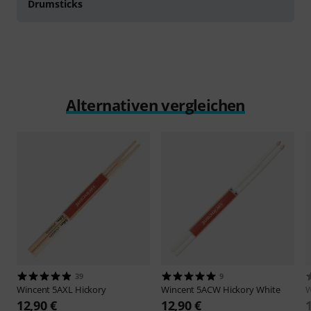
Drumsticks
Alternativen vergleichen
39
9
Wincent
5AXL Hickory
Wincent
5ACW Hickory White
W
12,90 €
12,90 €