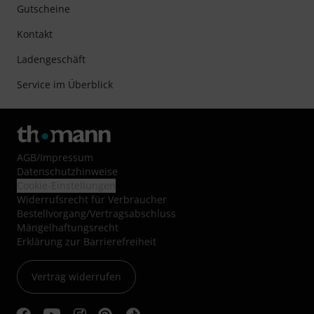
Gutscheine
Kontakt
Ladengeschäft
Service im Überblick
AGB
/
Impressum
Datenschutzhinweise
Cookie-Einstellungen
Widerrufsrecht für Verbraucher
Bestellvorgang/Vertragsabschluss
Mängelhaftungsrecht
Erklärung zur Barrierefreiheit
Vertrag widerrufen