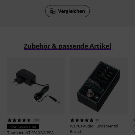
Vergleichen
Zubehör & passende Artikel
5293
33
Walrus Audio
Fundamental
W
PASST GARANTIERT
Reverb
A
Thomann
NT 0910 AC/PSA