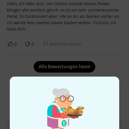
Hallo, ich liebe dich. Die Chorus-Sounds dieses Pedals
klingen alle ziemlich gleich, es ist ein sehr uninteressantes
Pedal. Es funktioniert aber. Hör es dir am besten vorher an.
Ich würde kein zweites davon kaufen wollen. Tschüss, ich
liebe dich.
0
0
BEWERTUNG MELDEN
Alle Bewertungen lesen
Schon gewusst?
Alle
Ratgeber
Testberichte