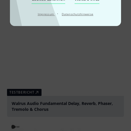
·
Impressum
Datenschutzhinweise
TESTBERICHT
Walrus Audio Fundamental Delay, Reverb, Phaser,
Tremolo & Chorus