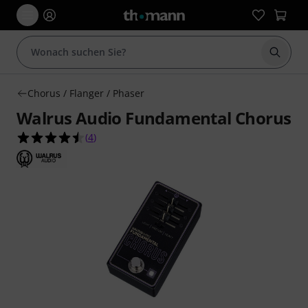
Suche 
Chorus / Flanger / Phaser
Walrus Audio Fundamental Chorus
4.5 von 5 Sternen aus 4 Kundenbewertungen
(
4
)