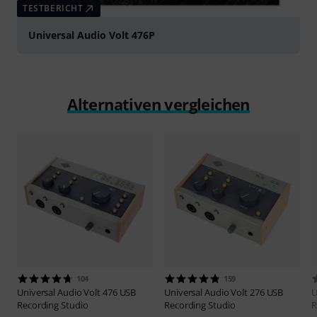
TESTBERICHT
Universal Audio Volt 476P
Alternativen vergleichen
104
159
Universal Audio
Volt 476 USB
Universal Audio
Volt 276 USB
U
Recording Studio
Recording Studio
R