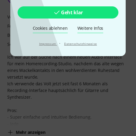
klugen123 11.02.2026
Geht klar
Verarbeitung
Features
Cookies ablehnen
Weitere Infos
Bedienung
·
Sound
Impressum
Datenschutzhinweise
Ich war auf der Suche nach einem neuen Audio Interface
für mein Homerecording-Studio, nachdem das alte wegen
eines Wackelkontakts in den wohlverdienten Ruhestand
versetzt wurde.
Ich verwende das Volt jetzt seit fast 6 Monaten als
Recording-Interface hauptsächlich für Gitarre und
Synthesizer.
Pros:
- Super einfache und intuitive Bedienung.
- Jede
Mehr anzeigen