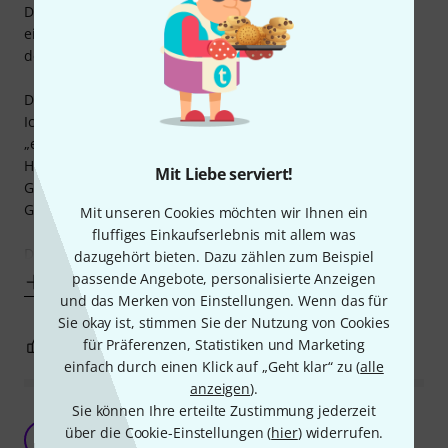
Die Universal Audio Volt 476P habe ich behalten aus einem
einzigen Grund:
der Klang.
Das warme, volle Soundbild hat mich sofort überzeugt.
Ich habe viel Erfahrung – und ein gutes Ohr für das, was
„echt“ klingt.
Hier stimmt die Farbe, die Tiefe, dieses gewisse analoge
Mit Liebe serviert!
Gefühl.
Genau deshalb ist sie geblieben.
Mit unseren Cookies möchten wir Ihnen ein
fluffiges Einkaufserlebnis mit allem was
Die Kompressoren habe ich
dazugehört bieten. Dazu zählen zum Beispiel
passende Angebote, personalisierte Anzeigen
Mehr anzeigen
und das Merken von Einstellungen. Wenn das für
Sie okay ist, stimmen Sie der Nutzung von Cookies
für Präferenzen, Statistiken und Marketing
2
0
BEWERTUNG MELDEN
einfach durch einen Klick auf „Geht klar“ zu (
alle
anzeigen
).
Sie können Ihre erteilte Zustimmung jederzeit
Großartiges Audio-Interface für Home Studio
über die Cookie-Einstellungen (
hier
) widerrufen.
Recording
K