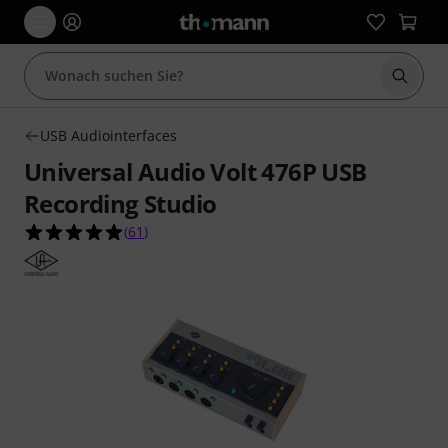
Suche 
USB Audiointerfaces
Universal Audio Volt 476P USB
Recording Studio
4.9 von 5 Sternen aus 61 Kundenbewertungen
(
61
)