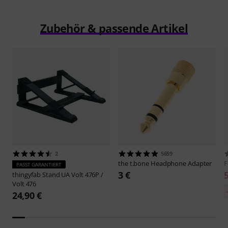
Zubehör & passende Artikel
2
5659
the t.bone
Headphone Adapter
F
PASST GARANTIERT
3 €
thingyfab
Stand UA Volt 476P /
Volt 476
24,90 €