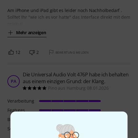
Am iPhone und iPad gibt es leider noch Nachholbedarf .
Solltet Ihr "wie ich es vor hatte" das Interface direkt mit dem
original
Mehr anzeigen
12
2
BEWERTUNG MELDEN
Die Universal Audio Volt 476P habe ich behalten
aus einem einzigen Grund: der Klang.
PA
Pino aus Hamburg 08.01.2026
Verarbeitung
Features
Bedienung
Sound