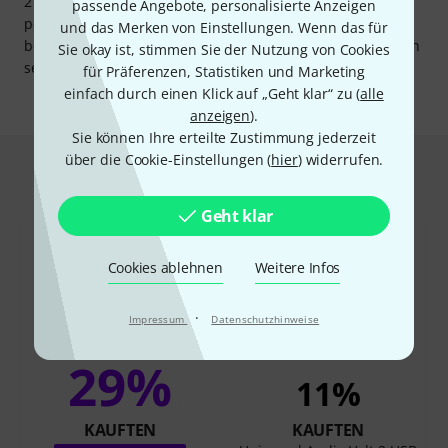
276 Presets für Gesang, Gitarre und schnell agierende
passende Angebote, personalisierte Anzeigen
perkussive Instrumente wie Schlagzeug und Percussion
und das Merken von Einstellungen. Wenn das für
bereit. Damit das Interface vor Diebstahl geschützt ist, kann
Sie okay ist, stimmen Sie der Nutzung von Cookies
sein Kensington-Lock genutzt werden.
für Präferenzen, Statistiken und Marketing
einfach durch einen Klick auf „Geht klar“ zu (
alle
anzeigen
).
Sie können Ihre erteilte Zustimmung jederzeit
über die Cookie-Einstellungen (
hier
) widerrufen.
Das kauften Kunden, die sich dieses
Produkt angesehen haben
Geht klar
Cookies ablehnen
Weitere Infos
·
Impressum
Datenschutzhinweise
29%
11%
KAUFTEN
KAUFTEN