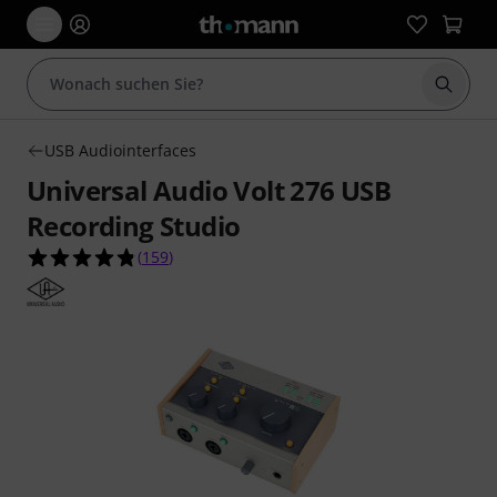
Suche 
USB Audiointerfaces
Universal Audio Volt 276 USB
Recording Studio
4.8 von 5 Sternen aus 159 Kundenbewertungen
(
159
)