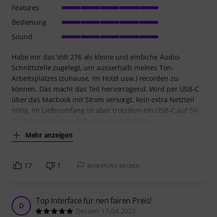
Features
Bedienung
Sound
Habe mir das Volt 276 als kleine und einfache Audio-
Schnittstelle zugelegt, um ausserhalb meines Ton-
Arbeitsplatzes (zuhause, im Hotel usw.) recorden zu
können. Das macht das Teil hervorragend. Wird per USB-C
über das Macbook mit Strom versorgt, kein extra Netzteil
nötig. Im Lieferumfang ist aber trotzdem ein USB-C auf 5V-
DC-Kabel enthalten falls man ein Notebook
Mehr anzeigen
17
1
BEWERTUNG MELDEN
Top Interface für nen fairen Preis!
D
Decaen 17.04.2023