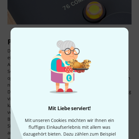
Praktisch – stationär und unterwegs
Das Universal Audio Volt 276 ist wie gemacht für ein
einfaches stationäres Setup, das dennoch hohen
Ansprüchen genügt. Es ist kaum größer als eine DIN-A5-
Seite und wiegt weniger als 1kg. Deshalb ist es auch ein
optimaler Begleiter für mobile Recording-Setups, bei denen
nicht mehr als zwei Kanäle aufgezeichnet werden müssen.
Dafür ist auch praktisch, dass das Interface seine Spannung
via USB bezieht. Sollten einmal alle USB-Slots belegt sein,
kann aber auch ein optional erhältliches 5V-Netzteil
Mit Liebe serviert!
verwendet werden. Das ermöglicht auch den Standalone-
Betrieb als Mikrofonvorverstärker in einfachen Live-
Mit unseren Cookies möchten wir Ihnen ein
Situationen. Und um den Kompressor des Audio-Interfaces
fluffiges Einkaufserlebnis mit allem was
an verschiedene Signalquellen anzupassen, hält das Volt
dazugehört bieten. Dazu zählen zum Beispiel