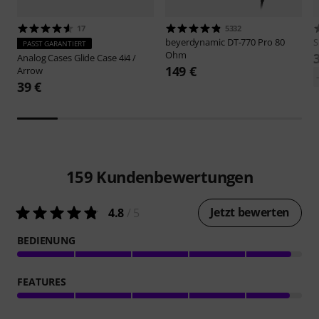
17
5332
beyerdynamic
DT-770 Pro 80
S
PASST GARANTIERT
Ohm
Analog Cases
Glide Case 4i4 /
149 €
Arrow
39 €
159
Kundenbewertungen
Jetzt bewerten
4.8
/ 5
BEDIENUNG
FEATURES