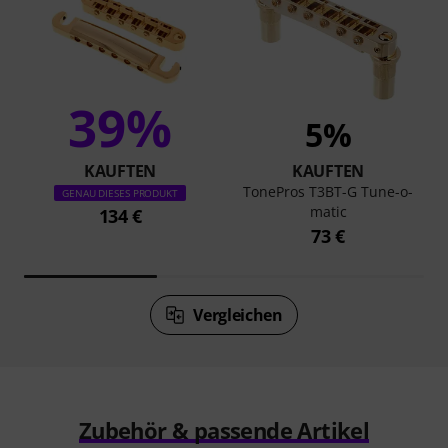
39%
5%
KAUFTEN
KAUFTEN
TonePros T3BT-G Tune-o-
GENAU DIESES PRODUKT
matic
134 €
73 €
Vergleichen
Zubehör & passende Artikel