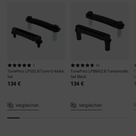
2
62
TonePros
LPS02 B Tune-O-Matic
TonePros
LPBM02 B Tuneomatic
T
Set
Set Black
M
134 €
134 €
Vergleichen
Vergleichen