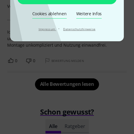
Verarbeitung
Cookies ablehnen
Weitere Infos
...sagte das Känguruh.
·
Impressum
Datenschutzhinweise
Ich hab einen Garagenfund Epiphone LesPaul ohne Saiten
und Brücke repariert und damit ausgestattet.
Montage unkompliziert und Nutzung einwandfrei.
0
0
BEWERTUNG MELDEN
Alle Bewertungen lesen
Schon gewusst?
Alle
Ratgeber