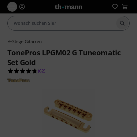
Suche 
Stege Gitarren
TonePros LPGM02 G Tuneomatic
Set Gold
4.8 von 5 Sternen aus 62 Kundenbewertungen
(
62
)