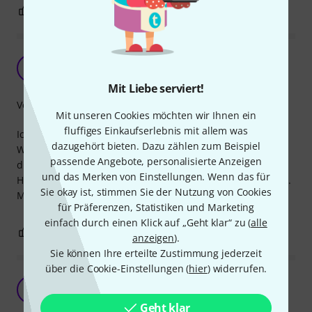
6
1
BEWERTUNG MELDEN
Für mich immer TonePros
E
Eclipse-Lover 08.01.2020
Mit Liebe serviert!
Verarbeitung
Mit unseren Cookies möchten wir Ihnen ein
fluffiges Einkaufserlebnis mit allem was
Ich liebe TonePros- neben der perfekten Verarbeitung v.a.
dazugehört bieten. Dazu zählen zum Beispiel
Wegen der Fixiermöglichkeit. Alle meine Les Pauls haben
passende Angebote, personalisierte Anzeigen
die Dinger mittlerweile, es sei denn sie haben schon von
und das Merken von Einstellungen. Wenn das für
Haus aus ein anderes System mit Fixiermöglichkeit, wie z.b.
Sie okay ist, stimmen Sie der Nutzung von Cookies
Meine ESP Eclipse.
für Präferenzen, Statistiken und Marketing
einfach durch einen Klick auf „Geht klar“ zu (
alle
0
0
BEWERTUNG MELDEN
anzeigen
).
Sie können Ihre erteilte Zustimmung jederzeit
über die Cookie-Einstellungen (
hier
) widerrufen.
Klingt vernünftig...
S
Seitzi 15.12.2023
Geht klar