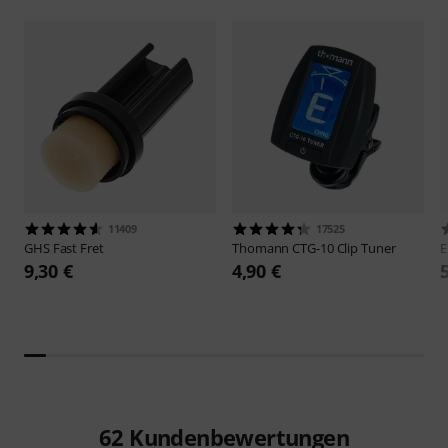
11409
17525
GHS
Fast Fret
Thomann
CTG-10 Clip Tuner
E
9,30 €
4,90 €
62
Kundenbewertungen