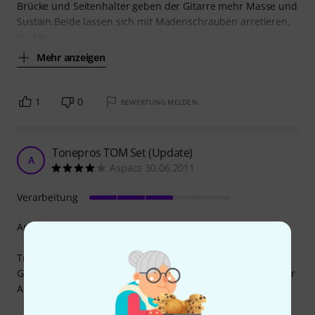
Brücke und Seitenhalter geben der Gitarre mehr Masse und
Sustain.Beide lassen sich mit Madenschrauben arretieren,
so das
Mehr anzeigen
1
0
BEWERTUNG MELDEN
Tonepros TOM Set (Update)
A
Aspacs 30.06.2011
Verarbeitung
An sich recht wertig und sinnvolle Wahl, aber:
Trotz eigentlich hinlänglicher Pflege löst sich die
Goldlackierung ab. Möglicherweise in Folge von ausgiebiger
Ablage des Handballes während Palm Mutes. Sehr schade.