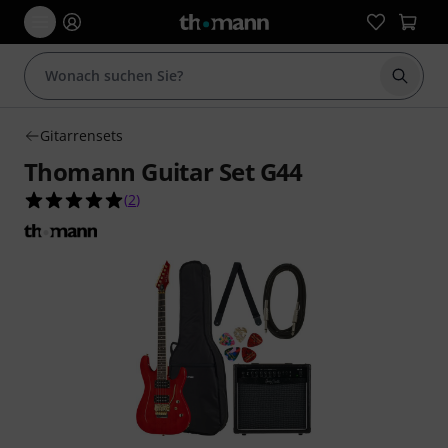
Suche 
Gitarrensets
Thomann Guitar Set G44
5.0 von 5 Sternen aus 2 Kundenbewertungen
(
2
)