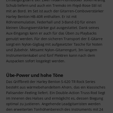
Schub liefern und auch ein Tremolo im Floyd-Rose-Stil ist
mit an Bord. Im Set ist auch der Gitarren-Comboverstärker
Harley Benton HB-40R enthalten. Er ist mit
Röhrenemulation, Federhall und 3-Band-EQ für einen
kleinen Übungsverstärker gut ausgestattet. Dank seines
Aux-Eingangs kann er auch für das Üben zu Playbacks
genutzt werden. Für den sicheren Transport der E-Gitarre
sorgt ein Nylon-Gigbag mit aufgesetzter Tasche für Noten
und Zubehör. Mitsamt Nylon-Gitarrengurt, 3m langem
Instrumentenkabel und fünf Plektren kann nach dem
Auspacken sofort losgelegt werden.
Übe-Power und hohe Töne
Das Griffbrett der Harley Benton S-620 TR Rock Series
besteht aus wärmebehandeltem Ahorn, das ein klassisches
Palisander-Feeling liefert. Ein Double-Action Truss Rod liegt
im Inneren des Halses und ermöglicht es, dessen Biegung
optimal zu justieren. Angehende Leadgitarristen werden
den erweiterten Tonhöhenbereich des Instruments mit 24