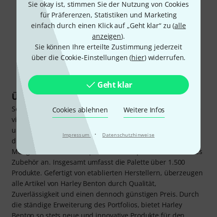
Sie okay ist, stimmen Sie der Nutzung von Cookies
für Präferenzen, Statistiken und Marketing
einfach durch einen Klick auf „Geht klar“ zu (
alle
anzeigen
).
Sie können Ihre erteilte Zustimmung jederzeit
über die Cookie-Einstellungen (
hier
) widerrufen.
Geht klar
Über Harley Benton
Seit 1998 bedient die Marke Harley Benton die Bedürfnisse
Cookies ablehnen
Weitere Infos
vieler Gitarristen und Bassisten. Neben einer
umfangreichen Bandbreite an Saiteninstrumenten bietet
·
Impressum
Datenschutzhinweise
die Hausmarke des Musikhauses Thomann auch jede
Menge Verstärker, Lautsprecher, Effektpedale und weiteres
Zubehör an. Insgesamt umfasst die Palette über 1.500
Produkte. Gefertigt von etablierten Herstellern, überzeugen
alle Artikel von Harley Benton durch Qualität,
Zuverlässigkeit und einen dennoch günstigen Preis. Durch
die ständige Erweiterung des Portfolios, bietet Harley
Benton so stets neue und innovative Produkte für den