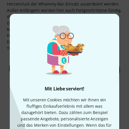
Herzenslust der Whammy-Bar-Einsatz ausprobiert werden.
Außer Anfängern werden hier auch Fortgeschrittene fündig,
die eine günstige Zweitgitarre samt Übungsset suchen.
Denn der Combo-Verstärker Harley Benton HB-40R ist zwar
kinderleicht zu bedienen, bietet aber mit Overdrive und
Federhall, Line- und Speaker-Ausgang auch
Fortgeschrittenen Spielspaß für Verzerrung, klanglichen
Tiefgang und gute Kombinationsmöglichkeiten.
Mit Liebe serviert!
Mit unseren Cookies möchten wir Ihnen ein
fluffiges Einkaufserlebnis mit allem was
dazugehört bieten. Dazu zählen zum Beispiel
passende Angebote, personalisierte Anzeigen
und das Merken von Einstellungen. Wenn das für