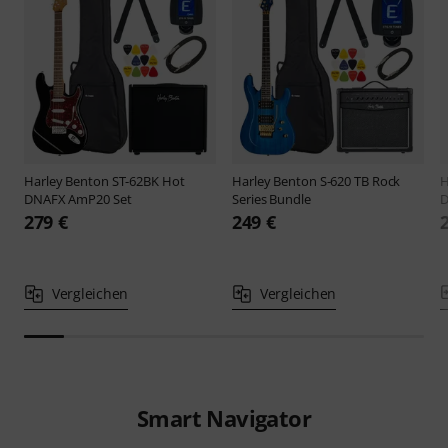
Harley Benton
ST-62BK Hot
Harley Benton
S-620 TB Rock
H
DNAFX AmP20 Set
Series Bundle
D
279 €
249 €
Vergleichen
Vergleichen
Smart Navigator