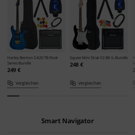
Harley Benton
S-620 TB Rock
Squier
Mini Strat V2 BK IL Bundle
H
Series Bundle
M
248 €
249 €
Vergleichen
Vergleichen
Smart Navigator