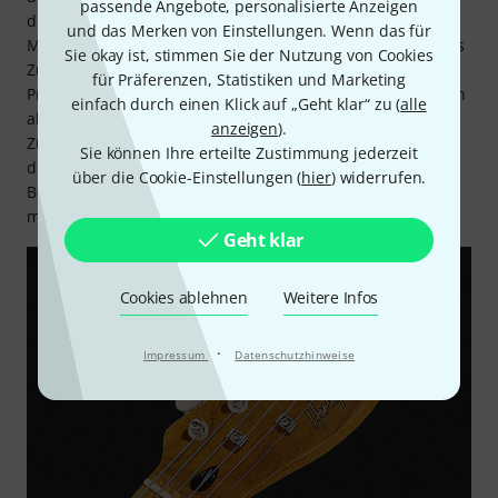
passende Angebote, personalisierte Anzeigen
die Hausmarke des Musikhauses Thomann auch jede
und das Merken von Einstellungen. Wenn das für
Menge Verstärker, Lautsprecher, Effektpedale und weiteres
Sie okay ist, stimmen Sie der Nutzung von Cookies
Zubehör an. Insgesamt umfasst die Palette über 1.500
für Präferenzen, Statistiken und Marketing
Produkte. Gefertigt von etablierten Herstellern, überzeugen
einfach durch einen Klick auf „Geht klar“ zu (
alle
alle Artikel von Harley Benton durch Qualität,
anzeigen
).
Zuverlässigkeit und einen dennoch günstigen Preis. Durch
Sie können Ihre erteilte Zustimmung jederzeit
die ständige Erweiterung des Portfolios, bietet Harley
über die Cookie-Einstellungen (
hier
) widerrufen.
Benton so stets neue und innovative Produkte für den
musikalischen Alltag.
Geht klar
Cookies ablehnen
Weitere Infos
·
Impressum
Datenschutzhinweise