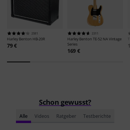
2581
2311
Harley Benton
HB-20R
Harley Benton
TE-52 NA Vintage
Series
79 €
169 €
Schon gewusst?
Alle
Videos
Ratgeber
Testberichte