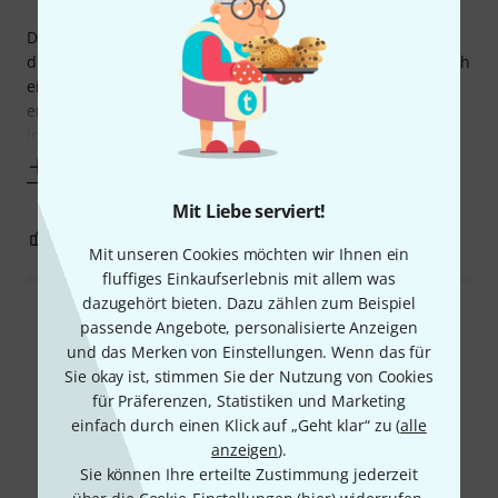
Der Sound ist über meinen Vollröhren Stereo Marshall in
die Returns eingeschliffen absolut vom Feinsten. Dann noch
einmal ein großes Lob an den Thomann Service, denn das
erste gelieferte Gerät war defekt und das neue war
innerhalb von 3
Mehr anzeigen
Mit Liebe serviert!
1
0
BEWERTUNG MELDEN
Mit unseren Cookies möchten wir Ihnen ein
fluffiges Einkaufserlebnis mit allem was
dazugehört bieten. Dazu zählen zum Beispiel
Alle Bewertungen lesen
passende Angebote, personalisierte Anzeigen
und das Merken von Einstellungen. Wenn das für
Sie okay ist, stimmen Sie der Nutzung von Cookies
für Präferenzen, Statistiken und Marketing
Schon gewusst?
einfach durch einen Klick auf „Geht klar“ zu (
alle
anzeigen
).
Sie können Ihre erteilte Zustimmung jederzeit
Alle
Videos
Ratgeber