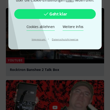
über die Cookie-Einstellungen (
hier
) widerrufen.
Geht klar
Cookies ablehnen
Weitere Infos
·
Impressum
Datenschutzhinweise
YOUTUBE
Rocktron Banshee 2 Talk Box
abspielen