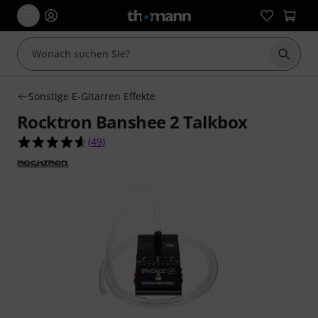
Suche 
Sonstige E-Gitarren Effekte
Rocktron Banshee 2 Talkbox
4.6 von 5 Sternen aus 49 Kundenbewertungen
(
49
)