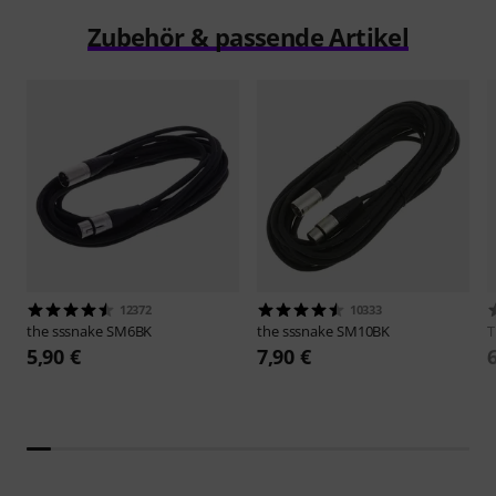
Zubehör & passende Artikel
12372
10333
the sssnake
SM6BK
the sssnake
SM10BK
5,90 €
7,90 €