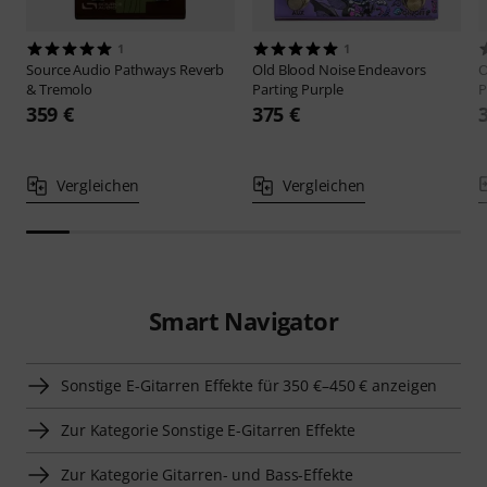
1
1
Source Audio
Pathways Reverb
Old Blood Noise Endeavors
O
& Tremolo
Parting Purple
P
359 €
375 €
Vergleichen
Vergleichen
Smart Navigator
Sonstige E-Gitarren Effekte für 350 €–450 € anzeigen
Zur Kategorie Sonstige E-Gitarren Effekte
Zur Kategorie Gitarren- und Bass-Effekte