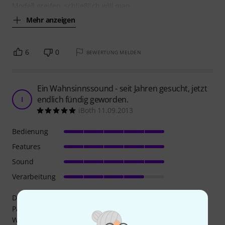
Modell greifen, schließlich will man
Mehr anzeigen
6
0
BEWERTUNG MELDEN
Ein Wahnsinnssound - seit Jahren gesucht, jetzt
endlich fündig geworden.
I
iBoth 11.09.2013
Bedienung
Features
Sound
Verarbeitung
Das Rocktron Banshee bringt wirklich eine sehr breite
Palette von angezerrten Effekten bis hin zum extremsten
Windsounds.