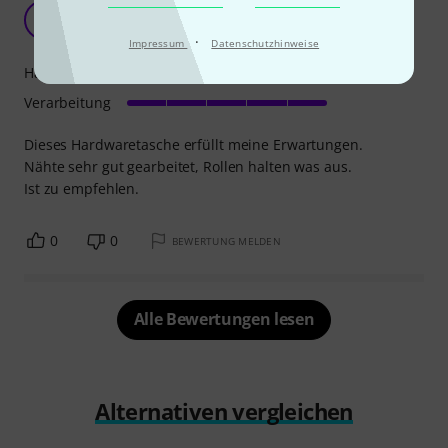
Tut was es soll
T
tizian777 29.12.2020
·
Impressum
Datenschutzhinweise
Handling
Verarbeitung
Dieses Hardwaretasche erfüllt meine Erwartungen.
Nähte sehr gut gearbeitet, Rollen halten was aus.
Ist zu empfehlen.
0
0
BEWERTUNG MELDEN
Alle Bewertungen lesen
Alternativen vergleichen