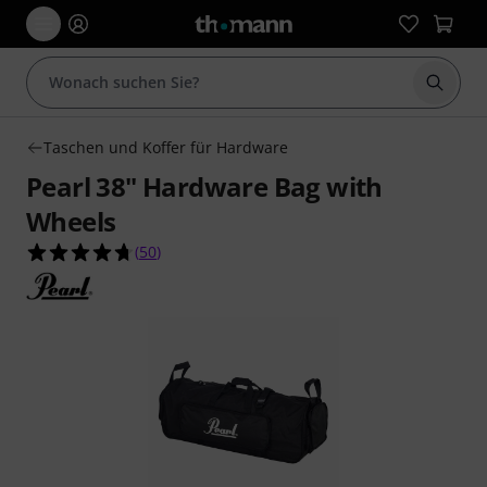
Suche 
Taschen und Koffer für Hardware
Pearl 38" Hardware Bag with
Wheels
4.7 von 5 Sternen aus 50 Kundenbewertungen
(
50
)