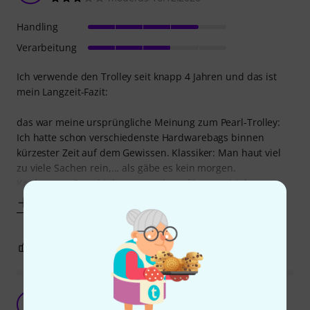
Handling
Verarbeitung
Ich verwende den Trolley seit knapp 4 Jahren und das ist
mein Langzeit-Fazit:
das war meine ursprüngliche Meinung zum Pearl-Trolley:
Ich hatte schon verschiedenste Hardwarebags binnen
kürzester Zeit auf dem Gewissen. Klassiker: Man haut viel
zu viele Sachen rein,... als gäbe es kein morgen.
Konkurrenz-Bags hielten normal nur für etwa 1 Jahr.
Mehr anzeigen
0
0
BEWERTUNG MELDEN
Rollen ist besser als Tragen!
D