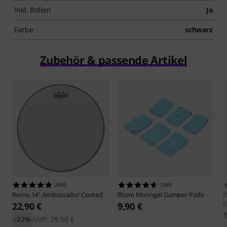
Inkl. Rollen
Ja
Farbe
schwarz
Zubehör & passende Artikel
2045
3449
Remo
14" Ambassador Coated
Rtom
Moongel Damper Pads
R
22,90 €
9,90 €
-22%
UVP: 29,50 €