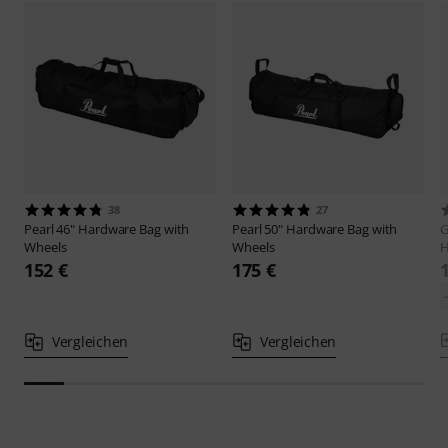
38
27
Pearl
46" Hardware Bag with
Pearl
50" Hardware Bag with
G
Wheels
Wheels
152 €
175 €
Vergleichen
Vergleichen