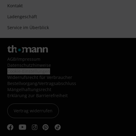
Kontakt
Ladengeschäft
Service im Überblick
AGB
/
Impressum
Datenschutzhinweise
Cookie-Einstellungen
Widerrufsrecht für Verbraucher
Bestellvorgang/Vertragsabschluss
Mängelhaftungsrecht
Erklärung zur Barrierefreiheit
Vertrag widerrufen