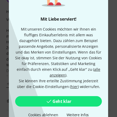
Der_Mo 30.05.2024
Handling
Mit Liebe serviert!
Verarbeitung
Mit unseren Cookies möchten wir Ihnen ein
Hab es mit dem Rücken und habe eine Alternative zu
fluffiges Einkaufserlebnis mit allem was
meinem alten Koffer gesucht, wo ich besser immer eine 2
dazugehört bieten. Dazu zählen zum Beispiel
Hand benötigt habe.
passende Angebote, personalisierte Anzeigen
Zusammen mit der leichten Pearl Hardware kann ich nun
und das Merken von Einstellungen. Wenn das für
die Tasche mit dem großen Griff am Boden rollen und in
Sie okay ist, stimmen Sie der Nutzung von Cookies
den Wagen wuchten. Sie passt gut quer hinten in den
für Präferenzen, Statistiken und Marketing
Wagen.
einfach durch einen Klick auf „Geht klar“ zu (
alle
Die Tasche verfügt auf beiden Enden über zusätzlichen
anzeigen
).
Taschen, wo
Sie können Ihre erteilte Zustimmung jederzeit
Mehr anzeigen
über die Cookie-Einstellungen (
hier
) widerrufen.
0
0
Geht klar
BEWERTUNG MELDEN
Cookies ablehnen
Weitere Infos