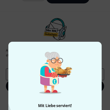
Thomann Newsletter
Abonniere den Thomann Newsletter und gewinne mit
etwas Glück einen von
50 Gutscheinen
über jeweils
50€
!
Inspirierende Beiträge
Deals
Thomann Insights
E-Mail-Adresse
*
Jetzt anmelden
Mit Klick auf „Jetzt anmelden“ stimmen Sie dem Erhalt von E-Mail-
Werbung und einer Messung des E-Mail-Nutzungsverhaltens zu. Die
Mit Liebe serviert!
Abmeldung ist jederzeit möglich. Weitere Informationen finden Sie in
unseren
Datenschutzhinweisen
.