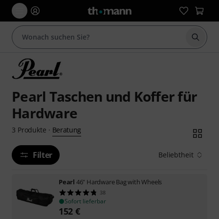
Suche 
Pearl Taschen und Koffer für
Hardware
Beratung
3
Produkte
·
Filter
Beliebtheit
Pearl
46" Hardware Bag with Wheels
38
Sofort lieferbar
152
€