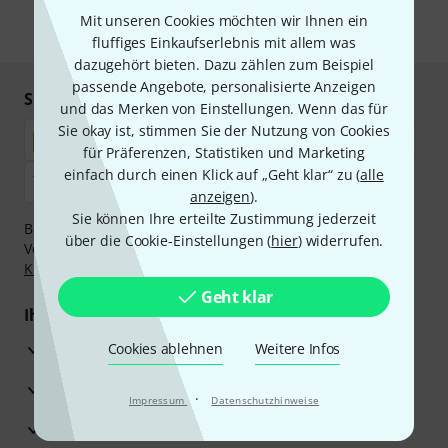
Mit unseren Cookies möchten wir Ihnen ein
* Pflichtfeld
fluffiges Einkaufserlebnis mit allem was
dazugehört bieten. Dazu zählen zum Beispiel
passende Angebote, personalisierte Anzeigen
Sicher einkaufen & bezahlen
und das Merken von Einstellungen. Wenn das für
Sie okay ist, stimmen Sie der Nutzung von Cookies
für Präferenzen, Statistiken und Marketing
einfach durch einen Klick auf „Geht klar“ zu (
alle
anzeigen
).
Sie können Ihre erteilte Zustimmung jederzeit
Bezahlen Sie vertraulich und sicher per Nachnahme,
über die Cookie-Einstellungen (
hier
) widerrufen.
Vorkasse, PayPal, Amazon Pay,
Klarna Sofort bezahlen
,
Klarna Ratenzahlung
oder Kreditkarte.
Geht klar
Ihre Vorteile
3 Jahre Thomann Garantie
Cookies ablehnen
Weitere Infos
30 Tage Money-Back-Garantie
·
Impressum
Datenschutzhinweise
Reparaturservice