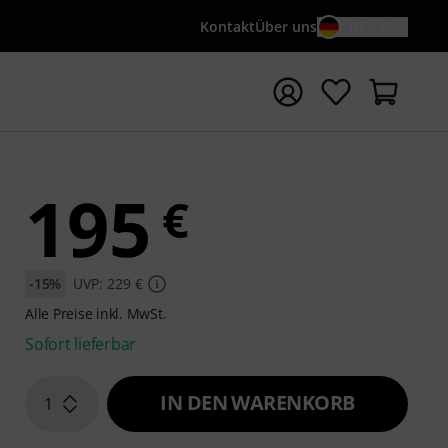
Kontakt
Über uns
DE / €
e mit Suchwort {searchTerm} starten
195
€
-15%
UVP: 229 €
Alle Preise inkl. MwSt.
Sofort lieferbar
IN DEN WARENKORB
1