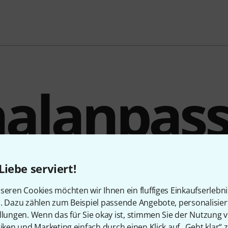
nalanpas
icht gema
Liebe serviert!
seren Cookies möchten wir Ihnen ein fluffiges Einkaufserlebn
n. Dazu zählen zum Beispiel passende Angebote, personalisie
llungen. Wenn das für Sie okay ist, stimmen Sie der Nutzung 
tiken und Marketing einfach durch einen Klick auf „Geht klar“ z