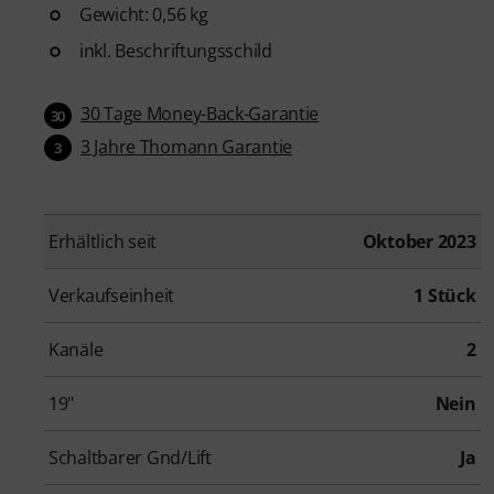
Gewicht: 0,56 kg
inkl. Beschriftungsschild
30 Tage Money-Back-Garantie
30
3 Jahre Thomann Garantie
3
Erhältlich seit
Oktober 2023
Verkaufseinheit
1 Stück
Kanäle
2
19"
Nein
Schaltbarer Gnd/Lift
Ja