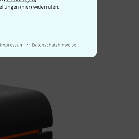
pielern an professionelle
ellungen (
hier
) widerrufen.
en an und hilft dank
twa der Kopfhörerausgang
 integrierten 3,5-mm-
mmt und keinen Verstärker
alübertragung nutzt er
·
Impressum
Datenschutzhinweise
Dadurch lassen sich auch