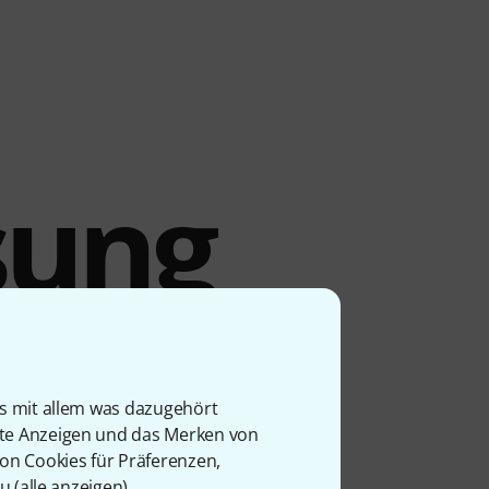
sung
cht
is mit allem was dazugehört
rte Anzeigen und das Merken von
von Cookies für Präferenzen,
u (
alle anzeigen
).