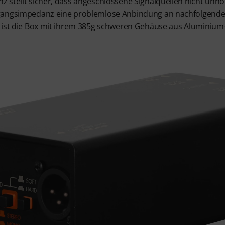
 stellt sicher, dass angeschlossene Signalquellen nicht unnö
gangsimpedanz eine problemlose Anbindung an nachfolgende 
 ist die Box mit ihrem 385g schweren Gehäuse aus Aluminium-