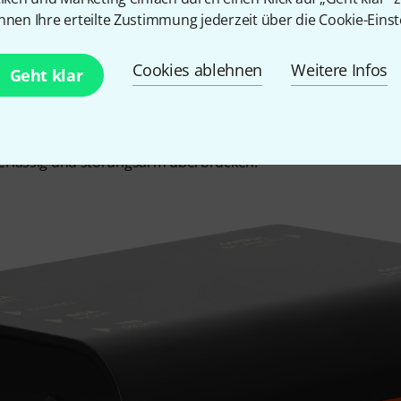
eine passive zweikanalige Media-DI-Box zur Anbindung von Zus
nnen Ihre erteilte Zustimmung jederzeit über die Cookie-Einst
 und symmetriert analoge Signale, passt Pegel und Impedanz
bei, Brummschleifen und Störgeräusche zu vermeiden. Soll e
Cookies ablehnen
Weitere Infos
essionelle PA eingespeist werden, kann dieser direkt über den
Geht klar
bunden werden. Weil er ohne eigene Stromversorgung ausko
er naab dabei selbst keinerlei Klangfärbungen ein. Für die Sign
ie das Eingangssignal symmetrieren und galvanisch trennen. 
verlässig und störungsarm überbrücken.