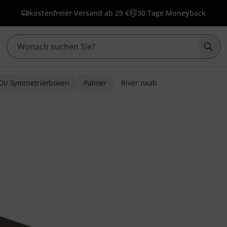
kostenfreier Versand ab 29 €
30 Tage Moneyback
Such
DI/ Symmetrierboxen
Palmer
River naab
wertungen