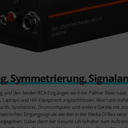
, Symmetrierung, Signala
g und den beiden RCA-Eingängen wird der Palmer River naab 
, Laptops und HiFi-Equipment angeschlossen. Alternativ steh
oards, Synthesizer, Drumcomputer und andere Geräte mit a
etrischen Eingangssignale werden in der Media-DI-Box verar
usgegeben. Dabei dient der Ground-Lift-Schalter zum Auftre