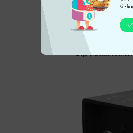
Der Palmer River naab ist 
Sie kö
Audiosysteme. Er summiert
galvanischer Trennung da
eines Laptops in eine prof
Stereoklinkeneingang ver
beinhaltet, bringt der Riv
hochwertige Übertrager, d
längere Kabelstrecken zu