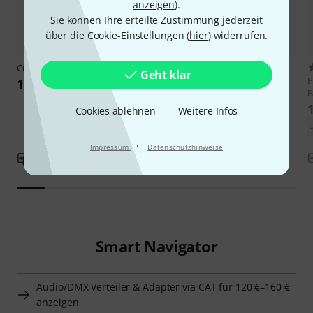
anzeigen
).
Sie können Ihre erteilte Zustimmung jederzeit
über die Cookie-Einstellungen (
hier
) widerrufen.
Cranborne Audio
N8
142
Geht klar
Lehle
P-Split III
P
175 €
B
139 €
Cookies ablehnen
Weitere Infos
·
Impressum
Datenschutzhinweise
Vergleichen
Vergleichen
Smart Navigator
Audio/DMX Verteiler & Adapter via CAT für 120 €–160 €
anzeigen