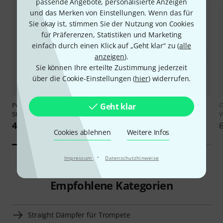
passende Angebote, personalisierte Anzeigen
und das Merken von Einstellungen. Wenn das für
Sie okay ist, stimmen Sie der Nutzung von Cookies
für Präferenzen, Statistiken und Marketing
einfach durch einen Klick auf „Geht klar“ zu (
alle
anzeigen
).
Sie können Ihre erteilte Zustimmung jederzeit
über die Cookie-Einstellungen (
hier
) widerrufen.
Pearl
PAB-100 Wood Block mit B-
Kolberg
1470_8I WB Set
G
Geht klar
Stock
International
W
49,20 €
849 €
Cookies ablehnen
Weitere Infos
·
Impressum
Datenschutzhinweise
Empfohlene Kategorien
Straight Dämpfer für Trompete