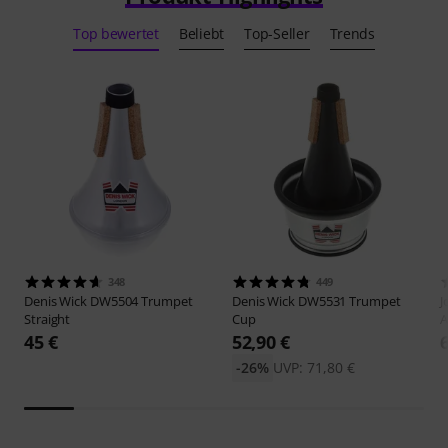
Top bewertet
Beliebt
Top-Seller
Trends
348
449
Denis Wick
DW5504 Trumpet
Denis Wick
DW5531 Trumpet
J
Straight
Cup
A
45 €
52,90 €
-26%
UVP: 71,80 €