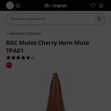
Suche 
Waldhorn Dämpfer
RGC Mutes Cherry Horn Mute
TPA01
4.7 von 5 Sternen aus 6 Kundenbewertungen
(
6
)