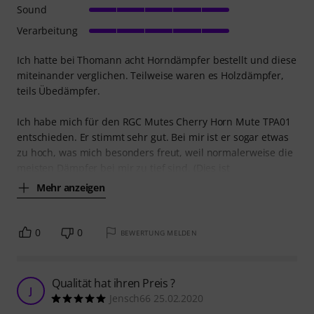
Sound
Verarbeitung
Ich hatte bei Thomann acht Horndämpfer bestellt und diese
miteinander verglichen. Teilweise waren es Holzdämpfer,
teils Übedämpfer.
Ich habe mich für den RGC Mutes Cherry Horn Mute TPA01
entschieden. Er stimmt sehr gut. Bei mir ist er sogar etwas
zu hoch, was mich besonders freut, weil normalerweise die
meisten Dämpfer bei mir zu tief sind. (Dies ist
Mehr anzeigen
0
0
BEWERTUNG MELDEN
Qualität hat ihren Preis ?
J
Jensch66 25.02.2020