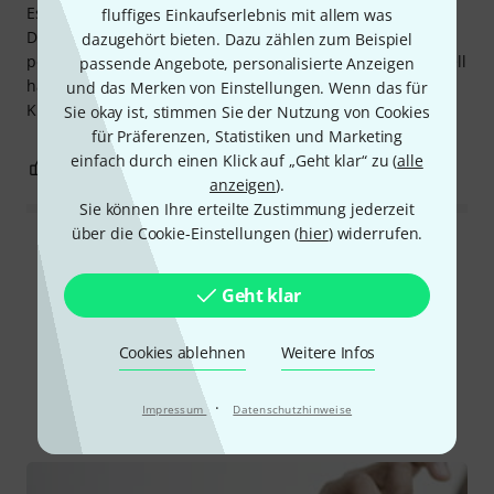
Es gibt keinerlei Intonationsprobleme, da es stimmbar ist.
fluffiges Einkaufserlebnis mit allem was
Die Verarbeitungsqualität ist exzellent, inklusive eines
dazugehört bieten. Dazu zählen zum Beispiel
perfekten kleinen Lederkabels. Im Vergleich zum DW-Modell
passende Angebote, personalisierte Anzeigen
habe ich mich ohne Zögern für dieses entschieden. Der
und das Merken von Einstellungen. Wenn das für
Klang ist perfekt.
Sie okay ist, stimmen Sie der Nutzung von Cookies
für Präferenzen, Statistiken und Marketing
einfach durch einen Klick auf „Geht klar“ zu (
alle
0
0
BEWERTUNG MELDEN
anzeigen
).
Sie können Ihre erteilte Zustimmung jederzeit
über die Cookie-Einstellungen (
hier
) widerrufen.
Alle Bewertungen lesen
Geht klar
Schon gewusst?
Cookies ablehnen
Weitere Infos
Alle
·
Ratgeber
Impressum
Datenschutzhinweise