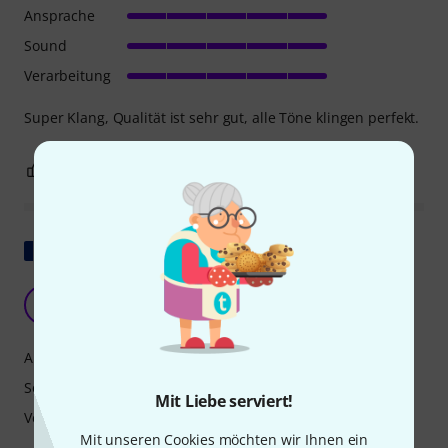
Ansprache
Sound
Verarbeitung
Super Klang, Qualität ist sehr gut, alle Töne klingen perfekt.
0
0
BEWERTUNG MELDEN
Original zeigen
Perfekte Klang- und Verarbeitungsqualität
MB
Mr Benoit Ory 05.11.2018
Ansprache
Sound
Mit Liebe serviert!
Verarbeitung
Mit unseren Cookies möchten wir Ihnen ein